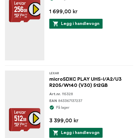
1 699,00 kr
Legg i handlevogn
LEXAR
microSDXC PLAY UHS-I/A2/U3
R205/W140 (V30) 512GB
115328
Art.nr.
843367137237
EAN
På lager
3 399,00 kr
Legg i handlevogn