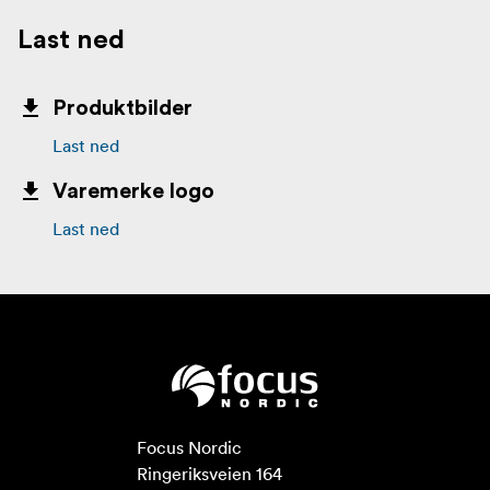
Last ned
Produktbilder
Last ned
Varemerke logo
Last ned
Focus Nordic

Ringeriksveien 164
