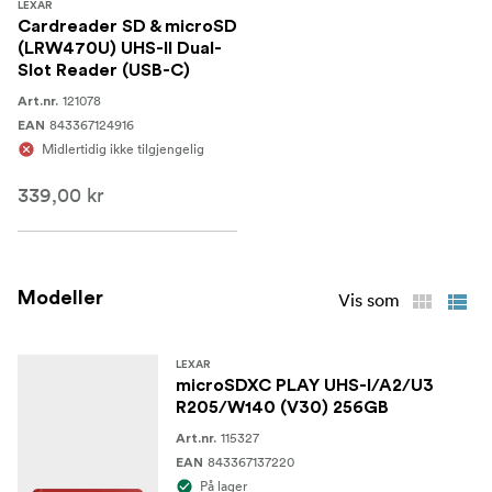
LEXAR
Cardreader SD & microSD
(LRW470U) UHS-II Dual-
Slot Reader (USB-C)
121078
Art.nr.
843367124916
EAN
Midlertidig ikke tilgjengelig
339,00 kr
Modeller
Vis som
LEXAR
microSDXC PLAY UHS-I/A2/U3
R205/W140 (V30) 256GB
115327
Art.nr.
843367137220
EAN
På lager