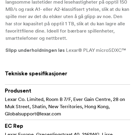
langsomme lastetider med lesehastigheter på opptil 150
MB/s og rask A1- eller A2-klassifisert ytelse, slik at du kan
spille mer av det du elsker uten å gå glipp av noe. Den
har stor kapasitet på opptil 1 TB, slik at du kan lagre alle
favorittfilene dine. Ideell for bærbare spillenheter,
smarttelefoner og nettbrett.
Lexar® PLAY microSDXC™
Slipp underholdningen løs
UHS I-kortene passer godt for bruk med din bærbare
spillenhet, smarttelefon eller nettbrett. Det gjør det
enklere å laste inn og overføre alle favorittfilene dine
Tekniske spesifikasjoner
raskt, inkludert filmer, bilder, musikk, spill og bøker.
Produsent
Reduser forsinkelser
Koble til det du ønsker raskere
med raske overføringshastigheter på opptil 150 MB/s og
Lexar Co. Limited, Room B 7/F, Ever Gain Centre, 28 on
få A1- eller A2-klassifisert ytelse. Du kan laste apper
Muk Street, Shatin, New Territories, Hong Kong,
raskere på mobilenhetene dine og spille mer av det du
Globalsupport@lexar.com
liker uten å gå glipp av noe.
EC Rep
Du kan raskt ta opp,
Opptak- og avspilling i full HD
Lexar Europe, Grecenlingstraat 40, 2161WG, Lisse,