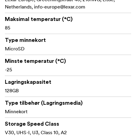
spille av og overføre et stort antall 1080p full HD-videoer
Netherlands,
info-europe@lexar.com
av høy kvalitet. Det blir enkelt å lagre de største
Maksimal temperatur (°C)
øyeblikkene dine og deretter gjenoppleve handlingen.
85
Alle produktdesign fra Lexar
Grundig testet
gjennomgår omfattende testing i Lexar Quality Labs med
Type minnekort
mer enn 1100 digitale enheter. Det sikrer ytelse, kvalitet,
MicroSD
kompatibilitet og pålitelighet.
Minste temperatur (°C)
-25
Lagringskapasitet
128GB
Type tilbehør (Lagringsmedia)
Minnekort
Storage Speed Class
V30, UHS-I, U3, Class 10, A2