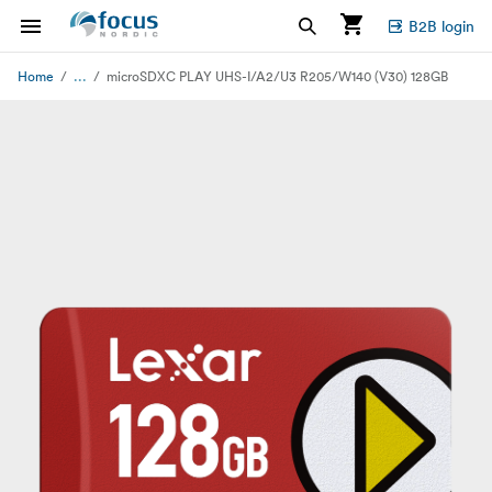
B2B login
...
Home
microSDXC PLAY UHS-I/A2/U3 R205/W140 (V30) 128GB