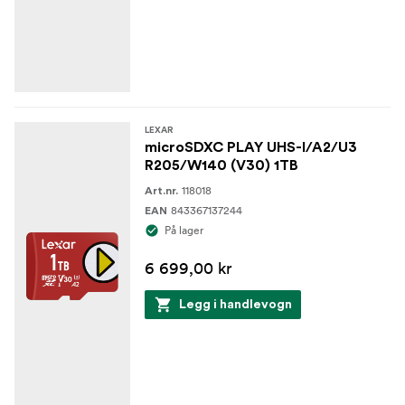
LEXAR
microSDXC PLAY UHS-I/A2/U3
R205/W140 (V30) 1TB
118018
Art.nr.
843367137244
EAN
På lager
6 699,00 kr
Legg i handlevogn