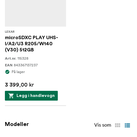
LEXAR
microSDXC PLAY UHS-
I/A2/U3 R205/W140
(V30) 512GB
115328
Art.nr.
843367137237
EAN
På lager
3 399,00 kr
Legg i handlevogn
Modeller
Vis som