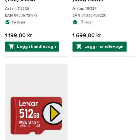
115326
115327
Art.nr.
Art.nr.
843367121779
843367137220
EAN
EAN
På lager
På lager
1 199,00 kr
1 699,00 kr
Legg i handlevogn
Legg i handlevogn