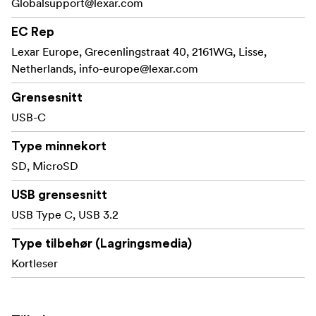
Globalsupport@lexar.com
overføringene er fullført.
EC Rep
Lexar® Professional USB-C™ Dual-Slot
Kompakt design
Lexar Europe, Grecenlingstraat 40, 2161WG, Lisse,
Reader er liten og kompakt for fotografer og videografer
Netherlands,
info-europe@lexar.com
på farten, slik at du kan putte den i lommen og ta den
med deg.
Grensesnitt
USB-C
Alle Lexars produktdesign gjennomgår
Grundig testet
omfattende testing i Lexar Quality Labs, anlegg med mer
Type minnekort
enn 1 100 digitale enheter, for å sikre ytelse, kvalitet,
SD, MicroSD
kompatibilitet og pålitelighet.
USB grensesnitt
USB Type C, USB 3.2
Type tilbehør (Lagringsmedia)
Kortleser