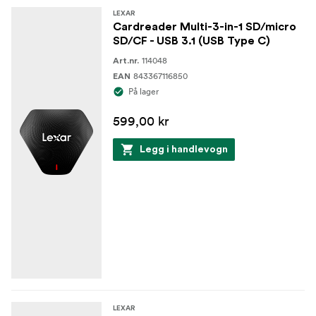
LEXAR
Cardreader Multi-3-in-1 SD/micro
SD/CF - USB 3.1 (USB Type C)
114048
Art.nr.
843367116850
EAN
På lager
599,00 kr
Legg i handlevogn
LEXAR