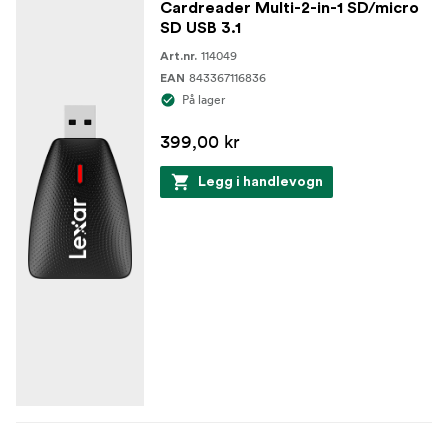
Cardreader Multi-2-in-1 SD/micro
SD USB 3.1
114049
Art.nr.
843367116836
EAN
På lager
399,00 kr
Legg i handlevogn