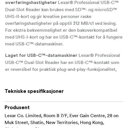
Lexar® Professional USB-C™
overføringshastigheter
Dual-Slot Reader kan brukes med SD™- og microSD™
UHS-II-kort og gir kreative personer raske
overføringshastigheter på opptil 312 MB/s1 ved lesing.
For ekstra bekvemmelighet er den bakoverkompatibel
med UHS-I-kort og har en USB-C™-kontakt for å fungere
med USB-C™-datamaskiner.
Lexar® Professional
Laget for USB-C™-datamaskiner
USB-C™ Dual-Slot Reader har en USB-C™-kontakt som
er reversibel for praktisk plug-and-play-funksjonalitet,
noe som gjør den perfekt for USB-C™-datamaskiner.
Lexar®
Kompatibel med USB 3.1- og 2.0-porter
Tekniske spesifikasjoner
Professional USB-C™ Dual-Slot Reader er designet med
et USB 3.2 Gen1-grensesnitt, og er også
Produsent
bakoverkompatibel med USB 3.1- og 2.0-porter.
Lexar Co. Limited, Room B 7/F, Ever Gain Centre, 28 on
USB-C™ Dual-Slot Reader er
LED-aktivitetslys
Muk Street, Shatin, New Territories, Hong Kong,
utformet med en LED-aktivitetslampe, slik at du vet når