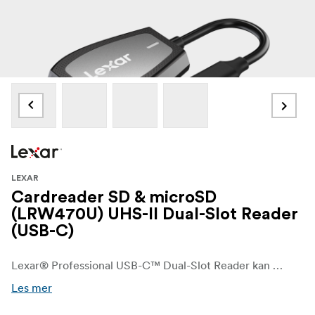
LEXAR
Cardreader SD & microSD
(LRW470U) UHS-II Dual-Slot Reader
(USB-C)
Lexar® Professional USB-C™ Dual-Slot Reader kan brukes med SD™- og microSD™ UHS-II-kort og gir kreative personer raske overføringshastigheter på opptil 312 MB/s1 lesing. For ekstra bekvemmelighet er den bakoverkompatibel med UHS-I-kort og har en USB-C™-kontakt for å fungere med USB-C™-datamaskiner.
Les mer