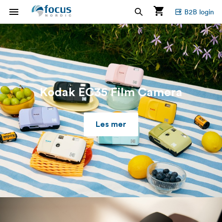
B2B login
Kodak EC35 Film Camera
Les mer