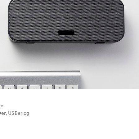
te
Der, USBer og