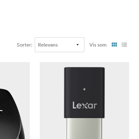
Sorter
:
Vis som