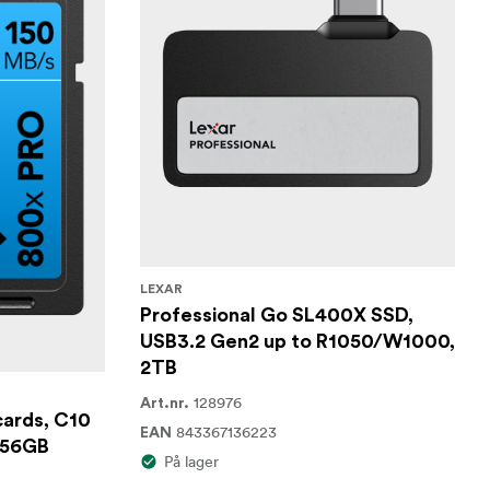
LEXAR
Professional Go SL400X SSD,
USB3.2 Gen2 up to R1050/W1000,
2TB
128976
Art.nr.
cards, C10
843367136223
EAN
256GB
På lager