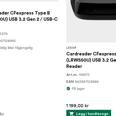
ader CFexpress Type B
0U) USB 3.2 Gen 2 / USB-C
5379
67128945
idig ikke tilgjengelig
LEXAR
Cardreader CFexpress
(LRW550U) USB 3.2 Ge
Reader
116972
Art.nr.
843367123889
EAN
På lager
1 199,00 kr
kr
Legg i handlevogn