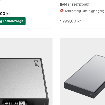
843367130153
EAN
Midlertidig ikke tilgjengelig
00 kr
1 799,00 kr
g i handlevogn