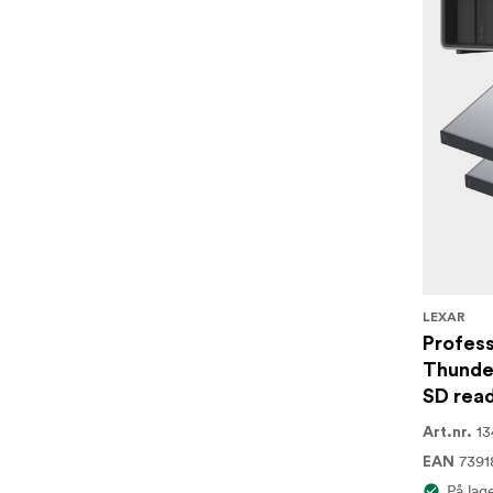
LEXAR
Profess
Thunder
SD rea
13
Art.nr.
7391
EAN
På lag