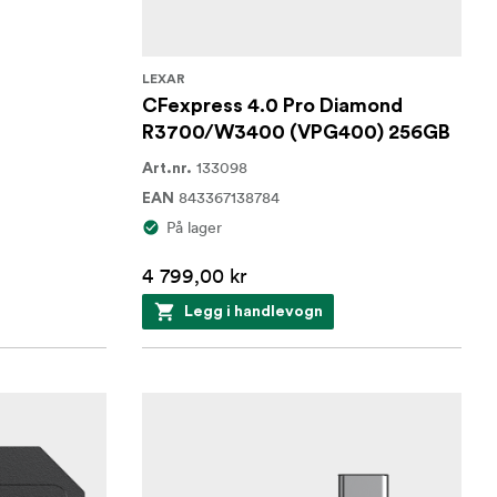
LEXAR
CFexpress 4.0 Pro Diamond
R3700/W3400 (VPG400) 256GB
133098
Art.nr.
843367138784
EAN
På lager
4 799,00 kr
Legg i handlevogn