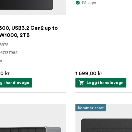
På lager
300, USB3.2 Gen2 up to
W1000, 2TB
8978
67137985
er
0 kr
1 699,00 kr
g i handlevogn
Legg i handlevogn
Kommer snart