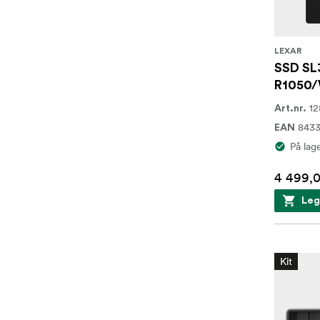
LEXAR
SSD SL
R1050/
12
Art.nr.
8433
EAN
På lag
4 499,0
Leg
Kit