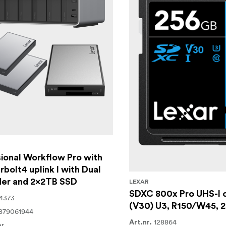
ional Workflow Pro with
bolt4 uplink I with Dual
der and 2x2TB SSD
LEXAR
SDXC 800x Pro UHS-I 
4373
(V30) U3, R150/W45, 
879061944
128864
Art.nr.
er