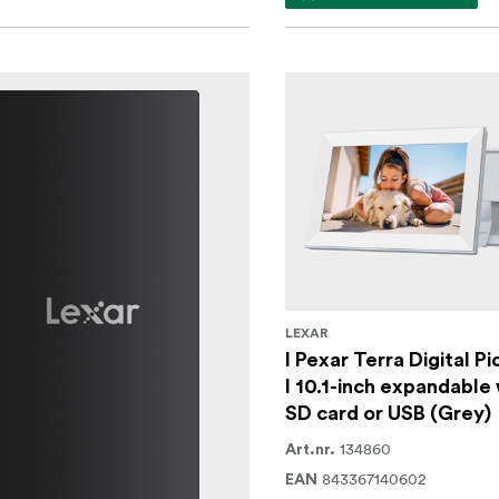
LEXAR
I Pexar Terra Digital P
I 10.1-inch expandable
SD card or USB (Grey)
134860
Art.nr.
843367140602
EAN