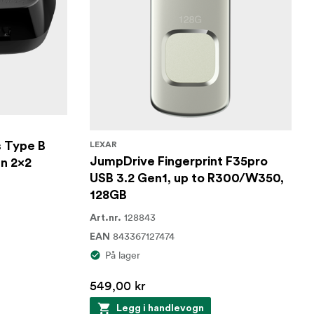
 Type B
LEXAR
JumpDrive Fingerprint F35pro
n 2x2
USB 3.2 Gen1, up to R300/W350,
128GB
128843
Art.nr.
843367127474
EAN
På lager
549,00 kr
Legg i handlevogn