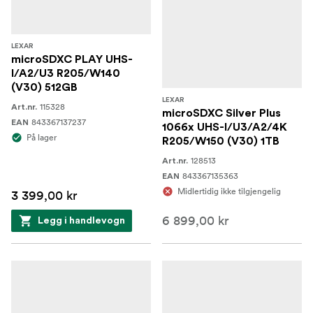
LEXAR
microSDXC PLAY UHS-
I/A2/U3 R205/W140
(V30) 512GB
LEXAR
115328
Art.nr.
microSDXC Silver Plus
843367137237
EAN
1066x UHS-I/U3/A2/4K
På lager
R205/W150 (V30) 1TB
128513
Art.nr.
843367135363
EAN
Midlertidig ikke tilgjengelig
3 399,00 kr
6 899,00 kr
Legg i handlevogn