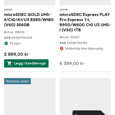
LEXAR
LEXAR
microSDXC GOLD UHS-
microSDXC Express PLAY
II/C10/A1/U3 R280/W180
Pro Express 7.1,
(V60) 256GB
R900/W600 C10 U3 UHS-
I (V30) 1TB
126305
Art.nr.
132897
843367132409
Art.nr.
EAN
843367135769
På lager
EAN
Midlertidig ikke tilgjengelig
2 899,00 kr
6 399,00 kr
Legg i handlevogn
Kommer snart