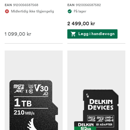
9120056587568
9120056587582
EAN
EAN
Midlertidig ikke tilgjengelig
På lager
2 499,00 kr
1 099,00 kr
Legg i handlevogn