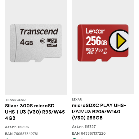
LEXAR
TRANSCEND
microSDXC PLAY UHS-
Silver 300S microSD
I/A2/U3 R205/W140
UHS-I U3 (V30) R95/W45
(V30) 256GB
4GB
115327
115896
Art.nr.
Art.nr.
843367137220
760557842781
EAN
EAN