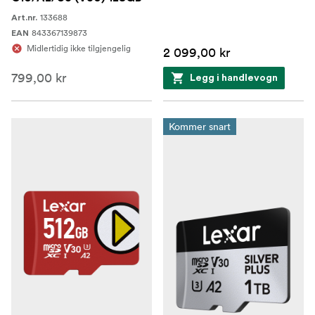
133688
Art.nr.
843367139873
EAN
Midlertidig ikke tilgjengelig
2 099,00 kr
799,00 kr
Legg i handlevogn
Kommer snart