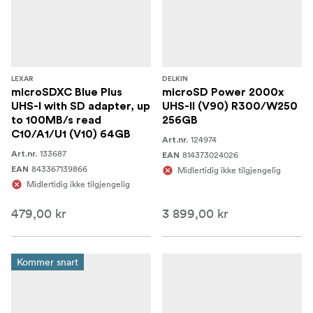
LEXAR
DELKIN
microSDXC Blue Plus
microSD Power 2000x
UHS-I with SD adapter, up
UHS-II (V90) R300/W250
to 100MB/s read
256GB
C10/A1/U1 (V10) 64GB
124974
Art.nr.
133687
Art.nr.
814373024026
EAN
843367139866
EAN
Midlertidig ikke tilgjengelig
Midlertidig ikke tilgjengelig
479,00 kr
3 899,00 kr
Kommer snart