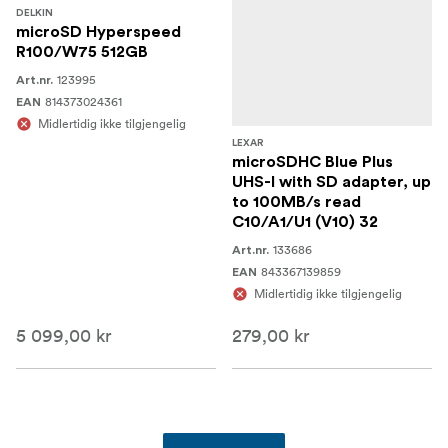
DELKIN
microSD Hyperspeed
R100/W75 512GB
123995
Art.nr.
814373024361
EAN
Midlertidig ikke tilgjengelig
LEXAR
microSDHC Blue Plus
UHS-I with SD adapter, up
to 100MB/s read
C10/A1/U1 (V10) 32
133686
Art.nr.
843367139859
EAN
Midlertidig ikke tilgjengelig
5 099,00 kr
279,00 kr