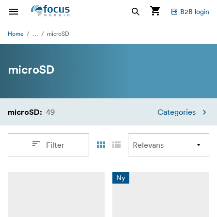
B2B login
...
Home
microSD
microSD
49
Categories
microSD
:
Filter
Ny