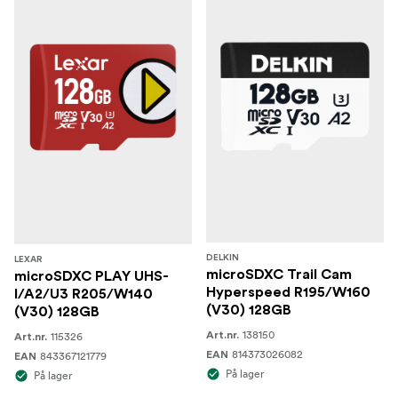
DELKIN
LEXAR
microSDXC Trail Cam
microSDXC PLAY UHS-
Hyperspeed R195/W160
I/A2/U3 R205/W140
(V30) 128GB
(V30) 128GB
138150
115326
Art.nr.
Art.nr.
814373026082
843367121779
EAN
EAN
På lager
På lager