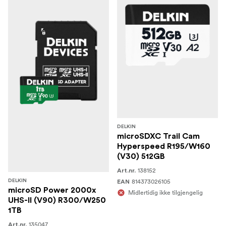
DELKIN
microSDXC Trail Cam
Hyperspeed R195/W160
(V30) 512GB
138152
Art.nr.
814373026105
DELKIN
EAN
microSD Power 2000x
Midlertidig ikke tilgjengelig
UHS-II (V90) R300/W250
1TB
135047
Art.nr.