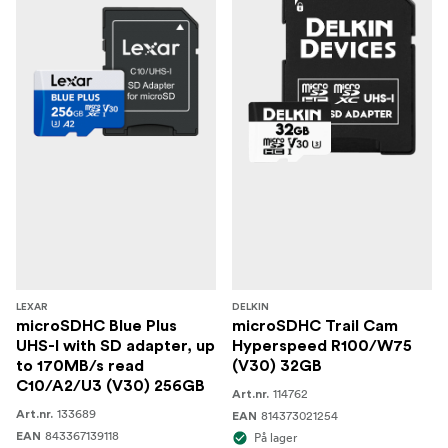
LEXAR
DELKIN
microSDHC Blue Plus
microSDHC Trail Cam
UHS-I with SD adapter, up
Hyperspeed R100/W75
to 170MB/s read
(V30) 32GB
C10/A2/U3 (V30) 256GB
114762
Art.nr.
133689
Art.nr.
814373021254
EAN
843367139118
EAN
På lager