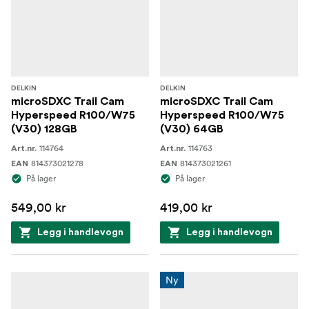
DELKIN
DELKIN
microSDXC Trail Cam
microSDXC Trail Cam
Hyperspeed R100/W75
Hyperspeed R100/W75
(V30) 128GB
(V30) 64GB
114764
114763
Art.nr.
Art.nr.
814373021278
814373021261
EAN
EAN
På lager
På lager
549,00 kr
419,00 kr
Legg i handlevogn
Legg i handlevogn
Ny