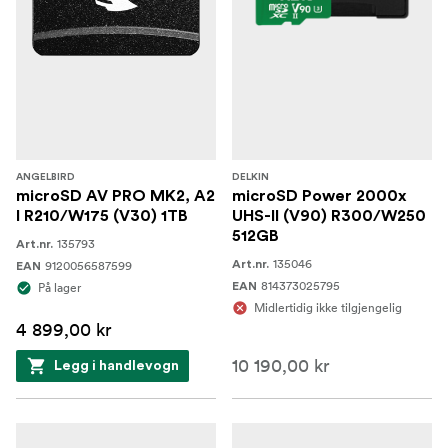
ANGELBIRD
DELKIN
microSD AV PRO MK2, A2
microSD Power 2000x
I R210/W175 (V30) 1TB
UHS-II (V90) R300/W250
512GB
135793
Art.nr.
135046
9120056587599
Art.nr.
EAN
814373025795
På lager
EAN
Midlertidig ikke tilgjengelig
4 899,00 kr
10 190,00 kr
Legg i handlevogn