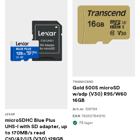
TRANSCEND
Gold 500S microSD
w/adp (V30) R95/W60
16GB
109794
Art.nr.
LEXAR
760557841210
EAN
microSDHC Blue Plus
På lager
UHS-I with SD adapter, up
to 170MB/s read
C10/A2/U3 (V30) 128GB