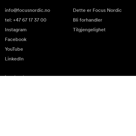
info@focusnordic.no
Dette er Focus Nordic
tel: +47 67 17 37 00
Bli forhandler
Instagram
Tilgjengelighet
Facebook
YouTube
LinkedIn
Inspirasjon
Ambassadører
Inspirasjon & innhold
Kampanjer
Nyhetsside
Mediebank