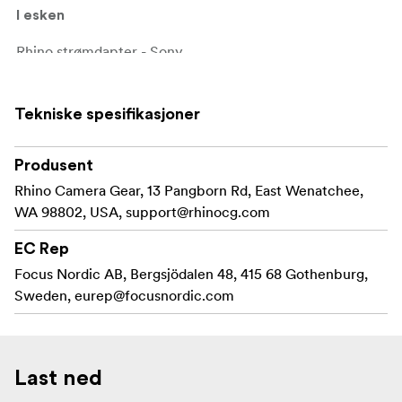
I esken
Rhino strømdapter - Sony
Tekniske spesifikasjoner
Produsent
Rhino Camera Gear, 13 Pangborn Rd, East Wenatchee,
WA 98802, USA,
support@rhinocg.com
EC Rep
Focus Nordic AB, Bergsjödalen 48, 415 68 Gothenburg,
Sweden,
eurep@focusnordic.com
Last ned