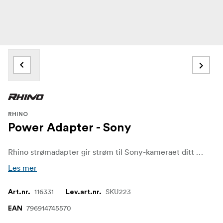
RHINO
Power Adapter - Sony
Rhino strømadapter gir strøm til Sony-kameraet ditt når det er koblet til Rhino Arc II. Dette lar deg filme og intervjue eller timelapse uten at du behøver å bekymre deg for bytte av utstyr. Dersom du filmer i lange perioder, må du kun lade en ting: Rhino Arc II.
Les mer
116331
SKU223
Art.nr.
Lev.art.nr.
796914745570
EAN