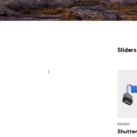
Side, Push-in/Pull-out, Parallax, Low mode og Aerial, som gi
helt annen dimensjon til kreativitet og resultat.
Sliders
RHINO
Shutter 