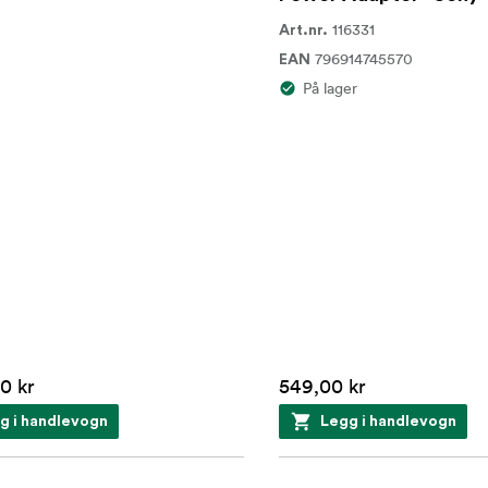
116331
Art.nr.
796914745570
EAN
På lager
0 kr
549,00 kr
g i handlevogn
Legg i handlevogn