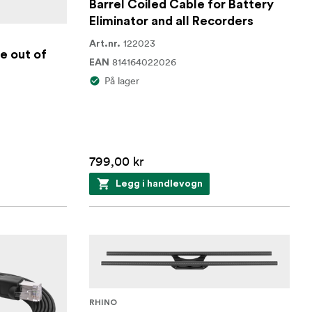
Barrel Coiled Cable for Battery
Eliminator and all Recorders
122023
Art.nr.
e out of
814164022026
EAN
På lager
799,00 kr
Legg i handlevogn
RHINO