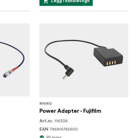
Legg i handlevogn
RHINO
Power Adapter - Fujifilm
116334
Art.nr.
796914745600
EAN
På lager