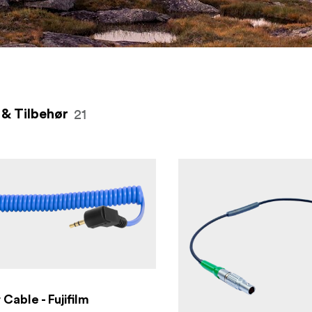
r en
21
 & Tilbehør
Cable - Fujifilm