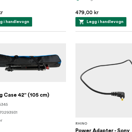
kr
479,00 kr
g i handlevogn
Legg i handlevogn
g Case 42" (105 cm)
6345
70293931
er
RHINO
Power Adapter - Sony