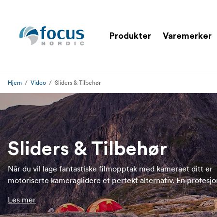
Produkter
Varemerker
Hjem
Video
Sliders & Tilbehør
Sliders & Tilbehør
Når du vil lage fantastiske filmopptak med kameraet ditt er
motoriserte kameraglidere et perfekt alternativ. En profesjo
kameraglider lar deg skape feilfrie og jevne sporingsbevegel
Les mer
måter som profesjonell stativhoder ikke kan. Med en kamera
kan du ta kule bilder og effektfulle kamerabevegelser som S