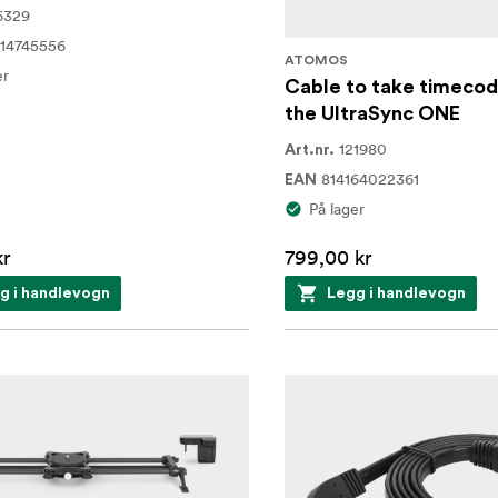
6329
14745556
ATOMOS
er
Cable to take timecod
the UltraSync ONE
121980
Art.nr.
814164022361
EAN
På lager
kr
799,00 kr
g i handlevogn
Legg i handlevogn