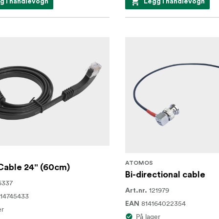
g i handlevogn
Legg i handlevogn
ATOMOS
Cable 24" (60cm)
Bi-directional cable
6337
121979
Art.nr.
14745433
814164022354
EAN
er
På lager