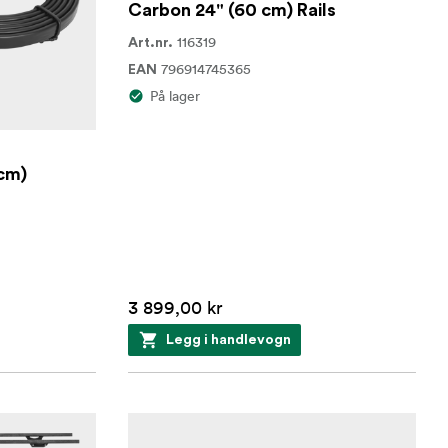
Carbon 24" (60 cm) Rails
116319
Art.nr.
796914745365
EAN
På lager
cm)
3 899,00 kr
Legg i handlevogn