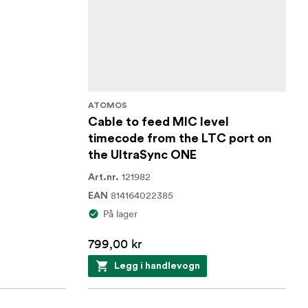
ATOMOS
Cable to feed MIC level
timecode from the LTC port on
the UltraSync ONE
121982
Art.nr.
814164022385
EAN
På lager
799,00 kr
Legg i handlevogn