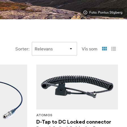
Foto: Pontus Stigberg
Sorter
:
Vis som
ATOMOS
D-Tap to DC Locked connector