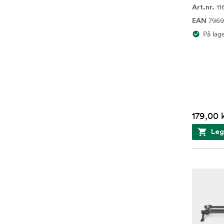
11
Art.nr.
7969
EAN
På lag
179,00 
Leg