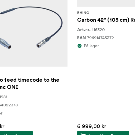
RHINO
Carbon 42" (105 cm) Ra
116320
Art.nr.
796914745372
EAN
På lager
o feed timecode to the
ync ONE
1981
64022378
er
kr
6 999,00 kr