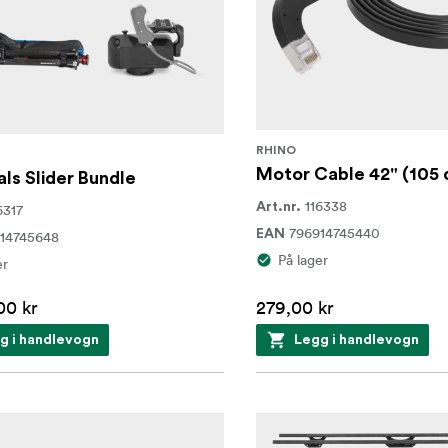
RHINO
Motor Cable 42" (105 
als Slider Bundle
116338
Art.nr.
6317
796914745440
EAN
14745648
På lager
er
00 kr
279,00 kr
g i handlevogn
Legg i handlevogn