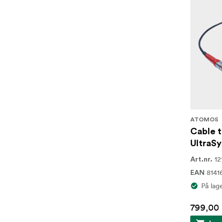
ATOMOS
Cable t
UltraS
12
Art.nr.
8141
EAN
På lag
799,00 