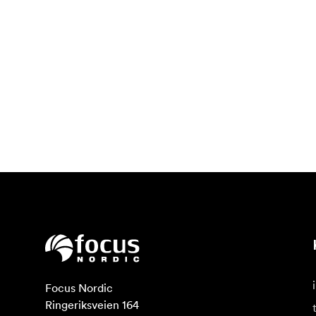
Focus Nordic

Ringeriksveien 164
