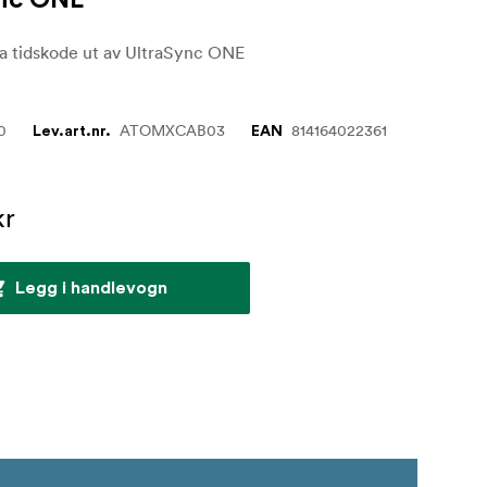
ync ONE
ta tidskode ut av UltraSync ONE
0
ATOMXCAB03
814164022361
Lev.art.nr.
EAN
kr
Legg i handlevogn