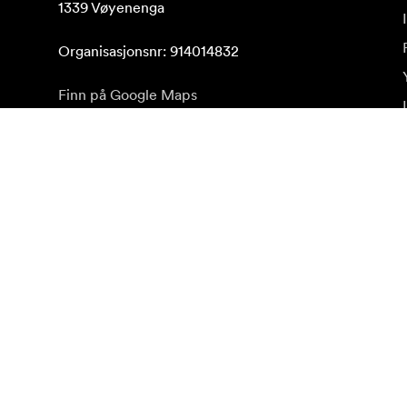
1339 Vøyenenga

Organisasjonsnr: 914014832
Finn på Google Maps
Abonner på nyhetsbrev
Få våre siste produktnyheter, inspirasjon og spesialti
Privat kunde
Forhandler