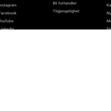
Bli forhandler
Instagram
Ka
Tilgjengelighet
Facebook
Ny
YouTube
Me
LinkedIn
Fi
op
lbud.
Be
Meld deg på