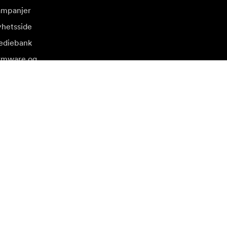
mpanjer
hetsside
diebank
rmware og
pdateringer
søk et annet lokalt marked