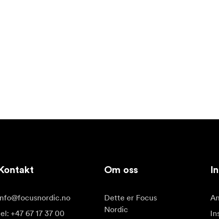
Kontakt
Om oss
In
info@focusnordic.no
Dette er Focus
Am
Nordic
tel: +47 67 17 37 00
In