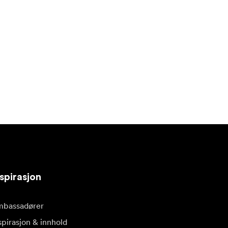
spirasjon
bassadører
spirasjon & innhold