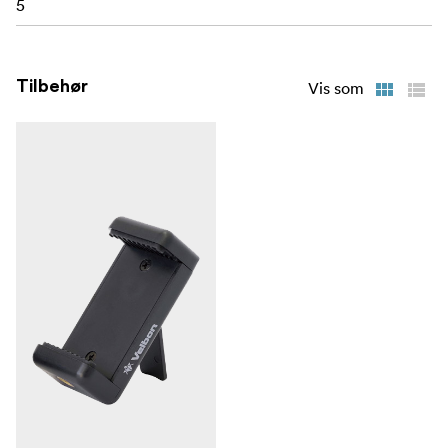
5
Tilbehør
Vis som