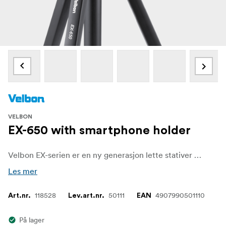
VELBON
EX-650 with smartphone holder
Velbon EX-serien er en ny generasjon lette stativer med en fleksibel design som passer både nybegynnere og avanserte fotografer. Stativet er perfekt for deg som bruker et mindre kamera eller en smarttelefon.
Les mer
118528
50111
4907990501110
Art.nr.
Lev.art.nr.
EAN
På lager