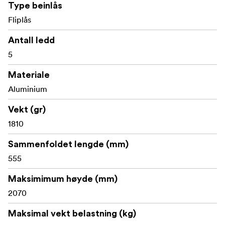
av hurtigkoblingsplaten
Type beinlås
Fliplås
Stativveske medfølger for beskyttelse og enkel
transport.
Antall ledd
5
Materiale
Aluminium
Vekt (gr)
1810
Sammenfoldet lengde (mm)
555
Maksimimum høyde (mm)
2070
Maksimal vekt belastning (kg)