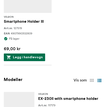
VELBON
Smartphone Holder III
127519
Art.nr.
4907990302809
EAN
På lager
69,00 kr
Legg i handlevogn
Modeller
Vis som
VELBON
EX-230II with smartphone holder
117179
Art.nr.