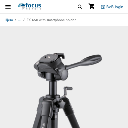
B2B login
...
Hjem
EX-650 with smartphone holder