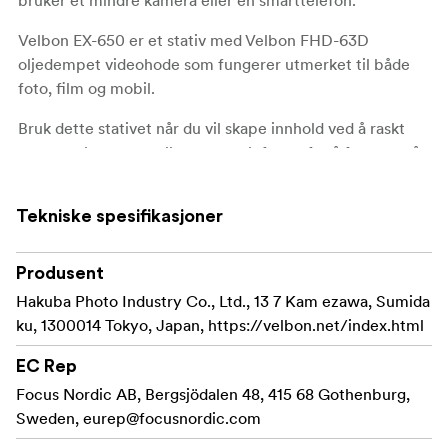
Velbon EX-650 er et stativ med Velbon FHD-63D
oljedempet videohode som fungerer utmerket til både
foto, film og mobil.
Bruk dette stativet når du vil skape innhold ved å raskt
montere kameraet eller smarttelefonen for å fortsette å
fotografere, filme, holde videomøter eller strømme med
utstyret montert på stativet.
Tekniske spesifikasjoner
Stativet har fire seksjoner, er laget av aluminium og veier
bare 1810g. Sammenfoldet lengde er 52,5cm og
Produsent
maksimal lengde er 207cm.
Hakuba Photo Industry Co., Ltd., 13 7 Kam ezawa, Sumida
ku, 1300014 Tokyo, Japan, https://velbon.net/index.html
Kan brukes til både foto og video
EC Rep
Fleksible klikklåser og sveiv for å heve midtsøylen
og videohodet
Focus Nordic AB, Bergsjödalen 48, 415 68 Gothenburg,
Sweden,
eurep@focusnordic.com
Kameraet kan raskt monteres eller tas av ved hjelp