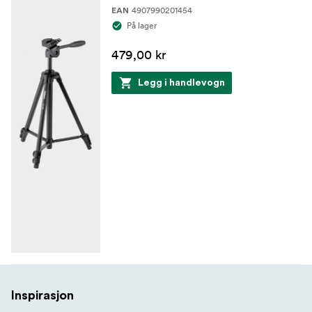
4907990201454
EAN
På lager
479,00 kr
Legg i handlevogn
Inspirasjon