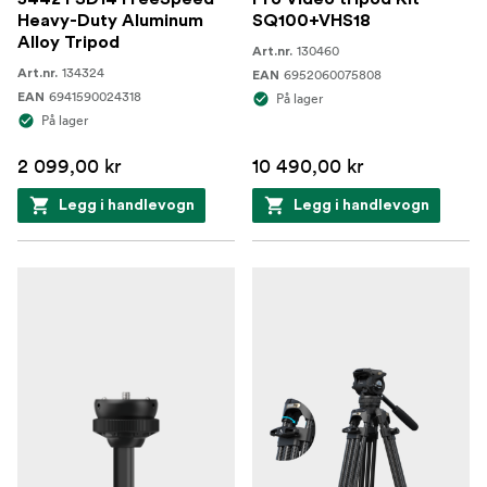
Heavy-Duty Aluminum
SQ100+VHS18
Alloy Tripod
130460
Art.nr.
134324
Art.nr.
6952060075808
EAN
6941590024318
EAN
På lager
På lager
2 099,00 kr
10 490,00 kr
Legg i handlevogn
Legg i handlevogn