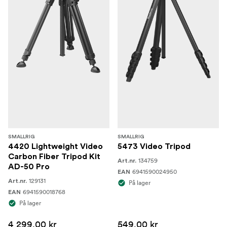
SMALLRIG
SMALLRIG
4420 Lightweight Video
5473 Video Tripod
Carbon Fiber Tripod Kit
134759
Art.nr.
AD-50 Pro
6941590024950
EAN
129131
Art.nr.
På lager
6941590018768
EAN
På lager
4 299,00 kr
549,00 kr