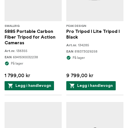
SMALLRIG
PEAK DESIGN
5885 Portable Carbon
Pro Tripod I Lite Tripod I
Fiber Tripod for Action
Black
Cameras
134285
Art.nr.
138355
Art.nr.
818373029258
EAN
6941590032238
EAN
På lager
På lager
1 799,00 kr
9 799,00 kr
Legg i handlevogn
Legg i handlevogn