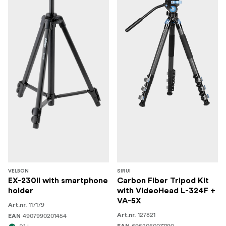
VELBON
SIRUI
EX-230II with smartphone
Carbon Fiber Tripod Kit
holder
with VideoHead L-324F +
VA-5X
117179
Art.nr.
127821
4907990201454
Art.nr.
EAN
6952060071190