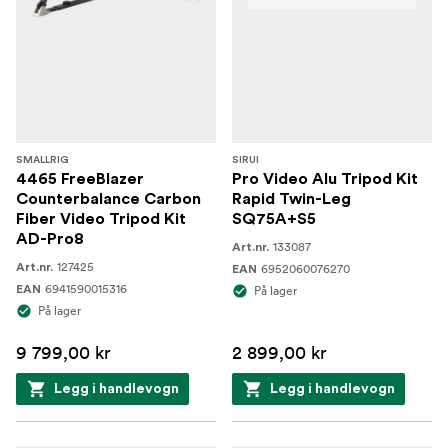
SMALLRIG
SIRUI
4465 FreeBlazer
Pro Video Alu Tripod Kit
Counterbalance Carbon
Rapid Twin-Leg
Fiber Video Tripod Kit
SQ75A+S5
AD-Pro8
133087
Art.nr.
127425
Art.nr.
6952060076270
EAN
6941590015316
EAN
På lager
På lager
9 799,00 kr
2 899,00 kr
Legg i handlevogn
Legg i handlevogn