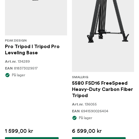
PEAK DESIGN
Pro Tripod I Tripod Pro
Leveling Base
134289
Art.nr.
818373029517
EAN
På lager
SMALLRIG
5580 FSD16 FreeSpeed
Heavy-Duty Carbon Fiber
Tripod
136055
Art.nr.
6941590026404
EAN
På lager
1 599,00 kr
6 599,00 kr