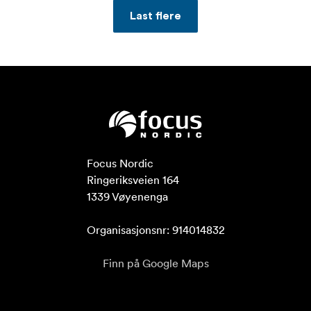
Last flere
Focus Nordic

Ringeriksveien 164

1339 Vøyenenga

Organisasjonsnr: 914014832
Finn på Google Maps