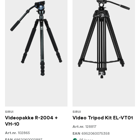
SIRUI
SIRUI
Videopakke R-2004 +
Video Tripod Kit EL-VT01
VH-10
128817
Art.nr.
102865
Art.nr.
6952060075358
EAN
6952060002897
EAN