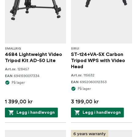
SMALLRIG
SIRUI
4684 Lightweight Video
ST-124+VA-5X Carbon
Tripod Kit AD-50 Lite
Tripod WPS with Video
Head
128457
Art.nr.
115632
6941590017334
Art.nr.
EAN
6952060012353
På lager
EAN
På lager
1 399,00 kr
3 199,00 kr
Legg i handlevogn
Legg i handlevogn
6 years warranty