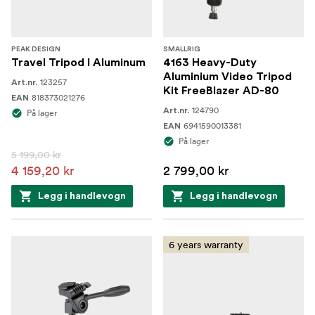
PEAK DESIGN
SMALLRIG
Travel Tripod I Aluminum
4163 Heavy-Duty
Aluminium Video Tripod
123257
Art.nr.
Kit FreeBlazer AD-80
818373021276
EAN
124790
Art.nr.
På lager
6941590013381
EAN
På lager
5 199,00 kr
4 159,20 kr
2 799,00 kr
Legg i handlevogn
Legg i handlevogn
6 years warranty