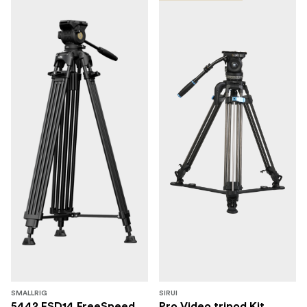
SMALLRIG
SIRUI
5442 FSD14 FreeSpeed
Pro Video tripod Kit