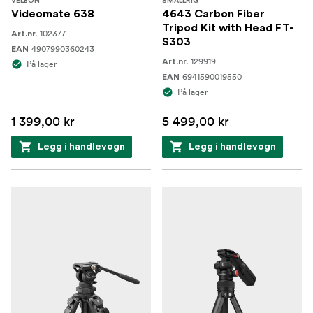
VELBON
SMALLRIG
Videomate 638
4643 Carbon Fiber
Tripod Kit with Head FT-
102377
Art.nr.
S303
4907990360243
EAN
129919
Art.nr.
På lager
6941590019550
EAN
På lager
1 399,00 kr
5 499,00 kr
Legg i handlevogn
Legg i handlevogn