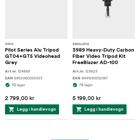
SIRUI
SMALLRIG
Pilot Series Alu Tripod
3989 Heavy-Duty Carbon
GT04+GT5 Videohead
Fiber Video Tripod Kit
Grey
FreeBlazer AD-100
124868
123623
Art.nr.
Art.nr.
6952060055053
6941590012087
EAN
EAN
På lager
På lager
2 799,00 kr
5 199,00 kr
Legg i handlevogn
Legg i handlevogn