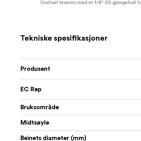
Stativet leveres med et 1/4"-20 gjengehull f
skjerm eller bildesender.
Kompatibilitet:
Manfrotto 501PL hurtigutløserplate
Tekniske spesifikasjoner
65mm skåladapter
** Pakken inkluderer:**
Produsent
1 x stativ
1 x unbrakonøkkel
EC Rep
1 x smarttelefonholder
Bruksområde
1 x oppbevaringspose
Midtsøyle
Beinets diameter (mm)