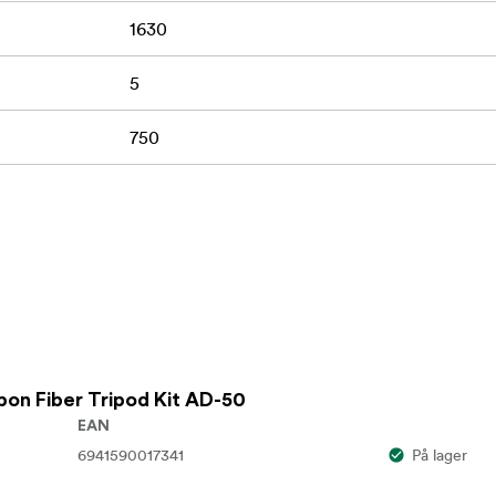
1630
5
750
on Fiber Tripod Kit AD-50
EAN
6941590017341
På lager