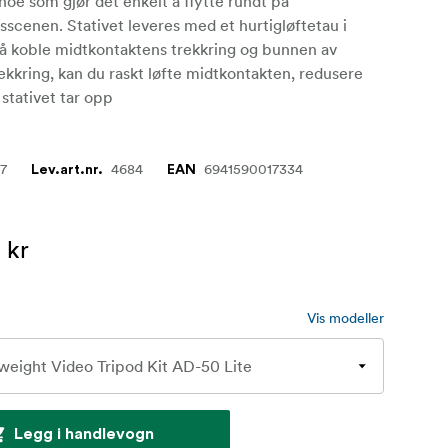
 noe som gjør det enkelt å flytte rundt på
scenen. Stativet leveres med et hurtigløftetau i
 å koble midtkontaktens trekkring og bunnen av
rekkring, kan du raskt løfte midtkontakten, redusere
stativet tar opp
57
4684
6941590017334
Lev.art.nr.
EAN
 kr
Vis modeller
Legg i handlevogn