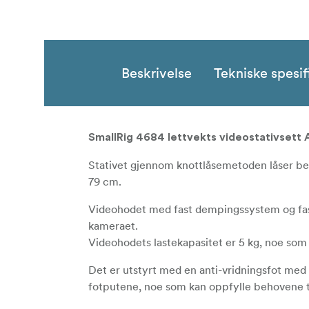
Beskrivelse
Tekniske spesif
SmallRig 4684 lettvekts videostativsett 
Stativet gjennom knottlåsemetoden låser b
79 cm.
Videohodet med fast dempingssystem og fast
kameraet.
Videohodets lastekapasitet er 5 kg, noe so
Det er utstyrt med en anti-vridningsfot me
fotputene, noe som kan oppfylle behovene til