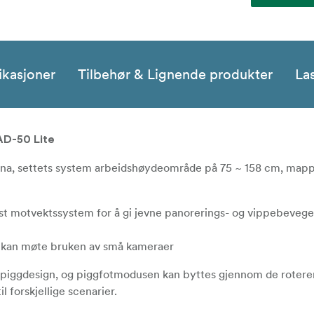
ikasjoner
Tilbehør & Lignende produkter
La
AD-50 Lite
ena, settets system arbeidshøydeområde på 75 ~ 158 cm, map
 motvektssystem for å gi jevne panorerings- og vippebevegel
m kan møte bruken av små kameraer
d piggdesign, og piggfotmodusen kan byttes gjennom de roter
 forskjellige scenarier.