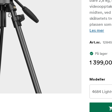
bare 2,8 kg,
videoopptaks
midten, ved
skålsetets t
plassen som 
Les mer
1284
Art.nr.
På lager
1 399,00
Modeller