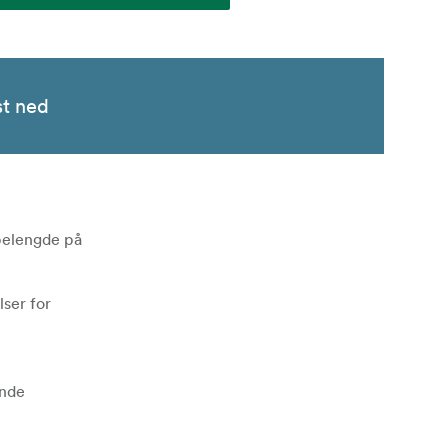
st ned
pelengde på
ser for
ende