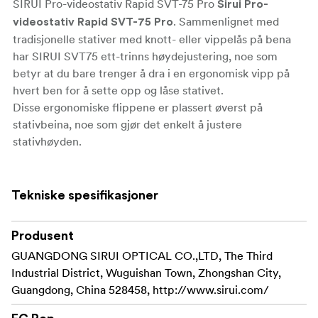
SIRUI Pro-videostativ Rapid SVT-75 Pro
Sirui Pro-
. Sammenlignet med
videostativ Rapid SVT-75 Pro
tradisjonelle stativer med knott- eller vippelås på bena
har SIRUI SVT75 ett-trinns høydejustering, noe som
betyr at du bare trenger å dra i en ergonomisk vipp på
hvert ben for å sette opp og låse stativet.
Disse ergonomiske flippene er plassert øverst på
stativbeina, noe som gjør det enkelt å justere
stativhøyden.
Alle bena på stativet kan utløses samtidig og kan raskt
justeres til den høyden du trenger, avhengig av
underlaget - uten at du trenger å bøye deg forover eller
Tekniske spesifikasjoner
justere flere bremser manuelt på hvert ben. Denne ett-
trinns høydejusteringen gjør det mulig å justere høyden
Produsent
opp og ned raskt og fleksibelt selv med tungt utstyr, noe
GUANGDONG SIRUI OPTICAL CO.,LTD, The Third
som egner seg godt til fotografering i rask bevegelse.
Industrial District, Wuguishan Town, Zhongshan City,
Ergonomisk flip-lock-design gjør det enkelt å betjene
Guangdong, China 528458, http://www.sirui.com/
selv med hansker.