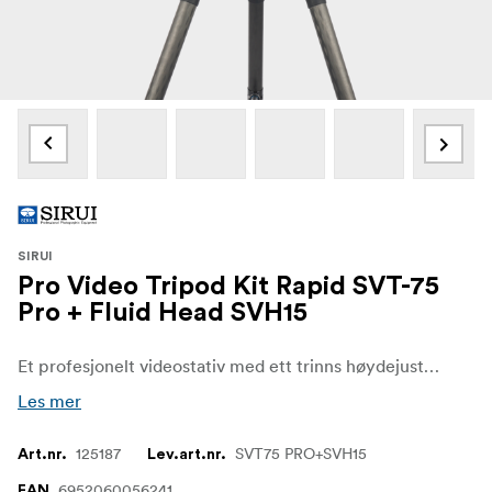
SIRUI
Pro Video Tripod Kit Rapid SVT-75
Pro + Fluid Head SVH15
Et profesjonelt videostativ med ett trinns høydejustering, som er raskt og robust! Settet inneholder Sirui Tripod SVT-75 Pro og Sirui Fluid Head SVH15.
Les mer
125187
SVT75 PRO+SVH15
Art.nr.
Lev.art.nr.
6952060056241
EAN