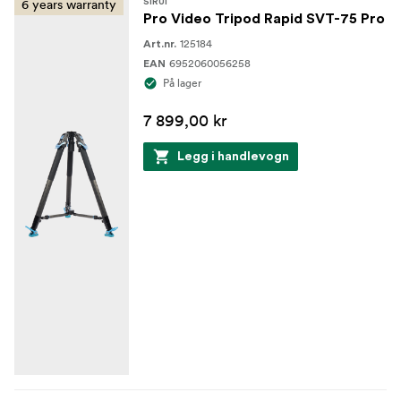
6 years warranty
SIRUI
Pro Video Tripod Rapid SVT-75 Pro
125184
Art.nr.
6952060056258
EAN
På lager
7 899,00 kr
Legg i handlevogn