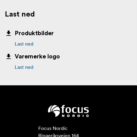
Last ned
Produktbilder
Last ned
Varemerke logo
Last ned
Focus Nordic

Ringeriksveien 164
