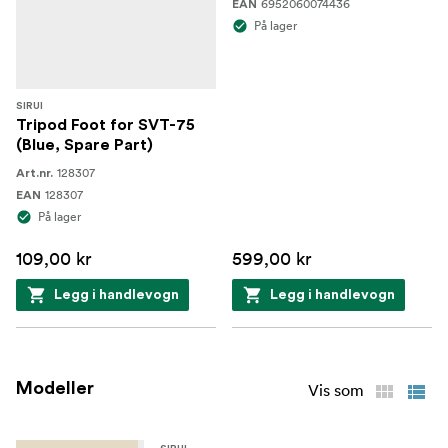
6952060074436
EAN
1x Sirui 75 mm hurtigutløsningshåndtak med
På lager
halvskål
1x Spreder på mellomnivå
SIRUI
1x bærehåndtak
Tripod Foot for SVT-75
(Blue, Spare Part)
1x Bæreveske
128307
Art.nr.
128307
EAN
3x Gummiføtter
På lager
109,00 kr
599,00 kr
Legg i handlevogn
Legg i handlevogn
Modeller
Vis som