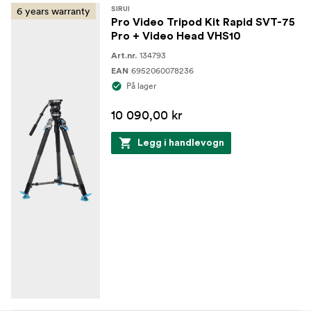
6 years warranty
SIRUI
Pro Video Tripod Kit Rapid SVT-75
Pro + Video Head VHS10
134793
Art.nr.
6952060078236
EAN
På lager
10 090,00 kr
Legg i handlevogn