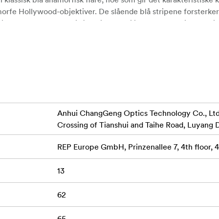
orfe Hollywood-objektiver. De slående blå stripene forsterke
lt godt egnet for sci-fi, action og stiliserte produksjoner. I til
 noe som gjør det ideelt for nærbilder der motivisolering og
te filmatisk widescreen-utseende
innramming og karakterdrevne opptak
Anhui ChangGeng Optics Technology Co., Ltd.,
Crossing of Tianshui and Taihe Road, Luyang D
 i svakt lys og kontroll over dybdeskarpheten
g jevn, kunstnerisk bokeh
REP Europe GmbH, Prinzenallee 7, 4th floor,
trastrik og filmatisk estetikk
13
ærbilder med sterk motivisolasjon
62
eparasjon
65