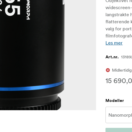
Objektivet h
widescreen-
langstrakte 
flatterende 
valg for por
filmfotograf
Les mer
13189
Art.nr.
Midlertidig
15 690,0
Modeller