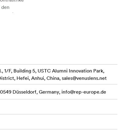
r den
legg gir 65
 dybde er
 1/F, Building 5, USTC Alumni Innovation Park,
istrict, Hefei, Anhui, China,
sales@venuslens.net
 40549 Düsseldorf, Germany,
info@rep-europe.de