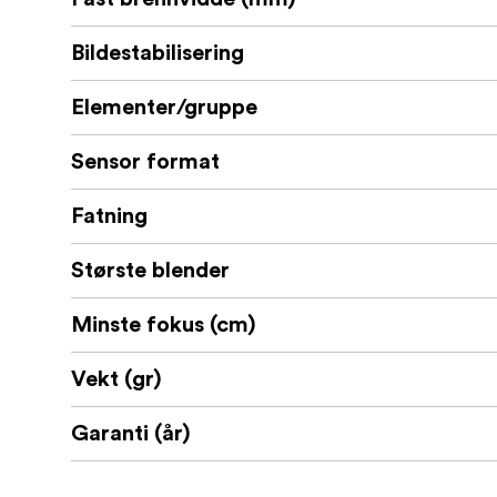
Kompakt og lett design, perfekt for hå
Bildestabilisering
Presisjonsanamorfisk optikk med minim
Standard 0,8 mod girringer for sømløs 
Elementer/gruppe
Manuell fokus- og blenderkontroll for ful
Sensor format
Slitesterk metallkonstruksjon for profes
Fatning
Hva er i esken:
Største blender
Laowa Nanomorph 65 mm T2.4 1,5X S35-
Objektivdeksel foran
Minste fokus (cm)
Objektivdeksel bak
Vekt (gr)
Beskyttende objektivetui
Garanti (år)