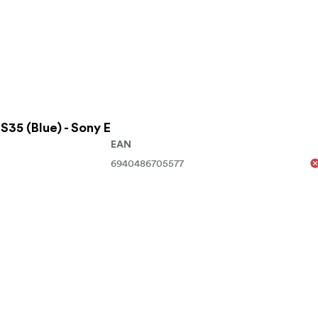
35 (Blue) - Sony E
EAN
6940486705577