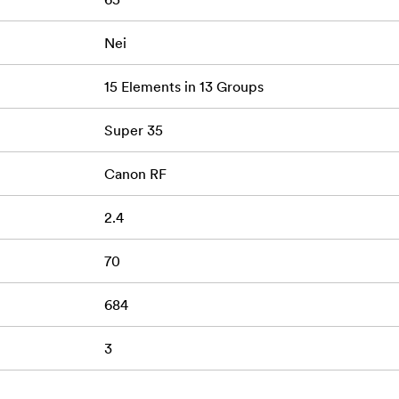
ndholdt, gimbal- og dronefotografering
al fokuspusting
Nei
bruk av følgefokus
15 Elements in 13 Groups
l kreativ kontroll
Super 35
jonell pålitelighet
Canon RF
2.4
objektiv (blått)
70
684
3