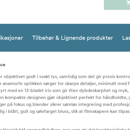
ikasjoner
Tilbehør & Lignende produkter
La
lue
objektivet godt i svakt lys, samtidig som det gir presis kontro
 anamorfe optikken sørger for skarpe detaljer, minimalt med 
yrt med en 13-bladet iris som gir liten dybdeskarphet og myk, 
n kompakte designen gjør objektivet perfekt for håndholdte, 
er på fokus og blender sikrer sømløs integrering med profesj
g i blått, gult og sølvfarget bluss, slik at filmskapere kan tilpa
lassisk blå anamorfisk flare, noe som gir det karakteristiske k