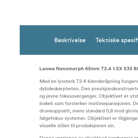
Beskrivelse
Tekniske spesif
Laowa Nanomorph 65mm T2.4 1.5X S35 B
Med en lyssterk T2.4-blenderåpning fungerer 
dybdeskarpheten. Den presisjonskonstruerte
og jevne fokusoverganger. Objektivet er utst
bokeh som forsterker motivseparasjonen. De
droneoppsett, mens standard 0,8 mod girring
følgefokus-systemer. Objektivet er tilgjengeli
visuelle stilen til produksjonen sin.
Denne versjonen av objektivet produserer en k