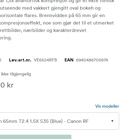
ar 1,5x anamorfisk kompresjon og gir et ekte filmisk
utseende med vakkert gjengitt oval bokeh og
horisontale flares. Brennvidden på 65 mm gir en
kompresjonseffekt, noe som gjør det til et utmerket
trettbilder, nærbilder og karakterdrevet
ering.
2
VE6524RFB
6940486705874
Lev.art.nr.
EAN
 ikke tilgjengelig
0 kr
Vis modeller