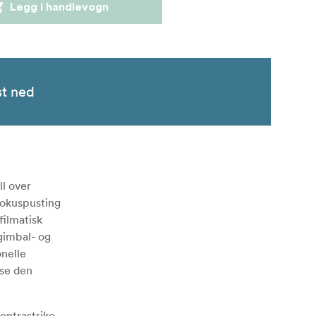
Legg i handlevogn
st ned
ll over
fokuspusting
filmatisk
gimbal- og
onelle
sse den
ontrastrike