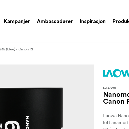
Kampanjer
Ambassadører
Inspirasjon
Produ
35 (Blue) - Canon RF
LAOWA
Nanomor
Canon 
Laowa Nanom
lett anamorf