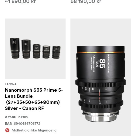
41 890,00 kr
68 190,00 kr
LAOWA
Nanomorph S35 Prime 5-
Lens Bundle
(27+35+50+65+80mm)
Silver - Canon RF
131989
Art.nr.
6940486706772
EAN
Midlertidig ikke tilgjengelig