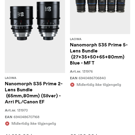
LAOWA
Nanomorph S35 Prime 5-
Lens Bundle
(27+35+50+65+80mm)
Blue - MFT
131976
Art.nr.
6940486706840
EAN
LAOWA
Nanomorph S35 Prime 2-
Midlertidig ikke tilgjengelig
Lens Bundle
(65mm,80mm) (Silver) -
Arri PL/Canon EF
131970
Art.nr.
6940486707168
EAN
Midlertidig ikke tilgjengelig