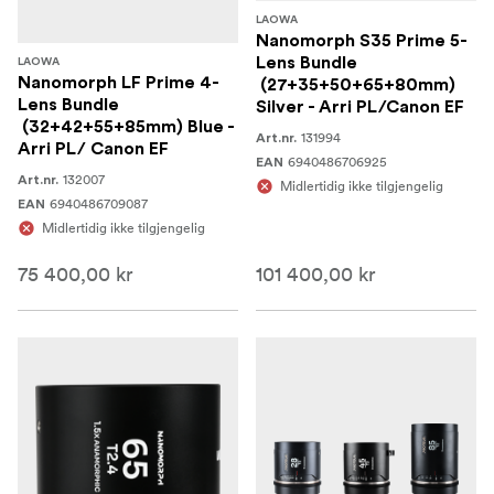
LAOWA
Nanomorph S35 Prime 5-
Lens Bundle
LAOWA
Nanomorph LF Prime 4-
(27+35+50+65+80mm)
Lens Bundle
Silver - Arri PL/Canon EF
(32+42+55+85mm) Blue -
131994
Art.nr.
Arri PL/ Canon EF
6940486706925
EAN
132007
Art.nr.
Midlertidig ikke tilgjengelig
6940486709087
EAN
Midlertidig ikke tilgjengelig
75 400,00 kr
101 400,00 kr