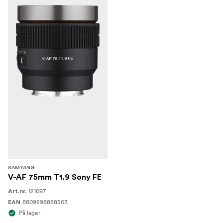
SAMYANG
V-AF 75mm T1.9 Sony FE
121097
Art.nr.
8809298888503
EAN
På lager