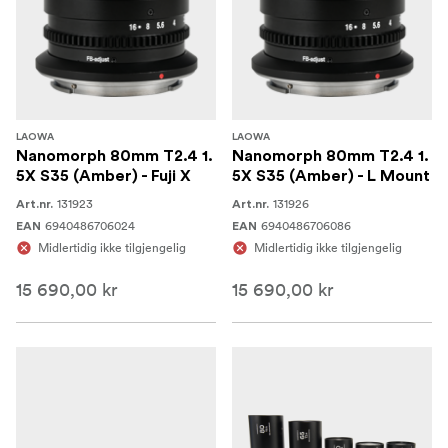
LAOWA
LAOWA
Nanomorph 80mm T2.4 1.
Nanomorph 80mm T2.4 1.
5X S35 (Amber) - Fuji X
5X S35 (Amber) - L Mount
131923
131926
Art.nr.
Art.nr.
6940486706024
6940486706086
EAN
EAN
Midlertidig ikke tilgjengelig
Midlertidig ikke tilgjengelig
15 690,00 kr
15 690,00 kr