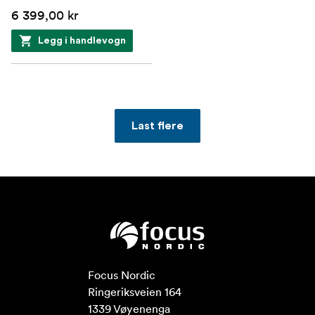
6 399,00 kr
Legg i handlevogn
Last flere
Focus Nordic

Ringeriksveien 164

1339 Vøyenenga
