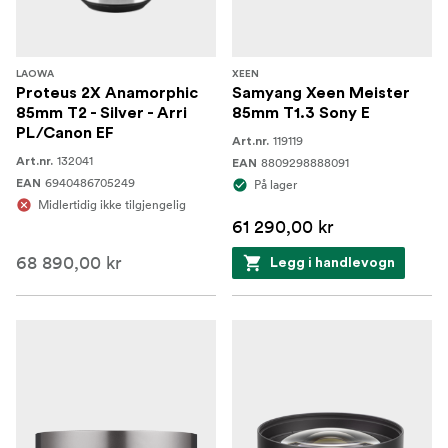
LAOWA
XEEN
Proteus 2X Anamorphic
Samyang Xeen Meister
85mm T2 - Silver - Arri
85mm T1.3 Sony E
PL/Canon EF
119119
Art.nr.
132041
Art.nr.
8809298888091
EAN
6940486705249
EAN
På lager
Midlertidig ikke tilgjengelig
61 290,00 kr
68 890,00 kr
Legg i handlevogn