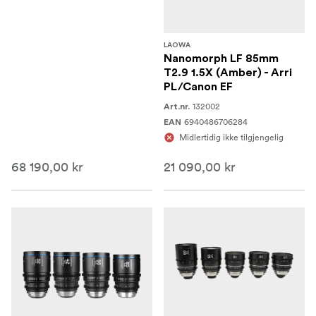
LAOWA
Nanomorph LF 85mm
T2.9 1.5X (Amber) - Arri
PL/Canon EF
132002
Art.nr.
6940486706284
EAN
Midlertidig ikke tilgjengelig
68 190,00 kr
21 090,00 kr