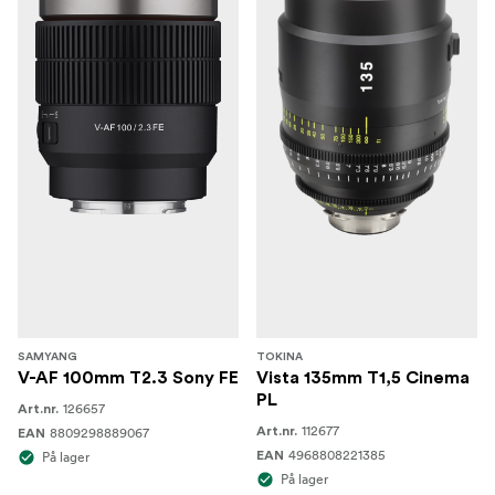
SAMYANG
TOKINA
V-AF 100mm T2.3 Sony FE
Vista 135mm T1,5 Cinema
PL
126657
Art.nr.
112677
8809298889067
Art.nr.
EAN
4968808221385
På lager
EAN
På lager