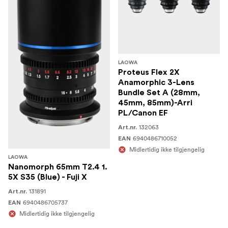
LAOWA
Proteus Flex 2X
Anamorphic 3-Lens
Bundle Set A (28mm,
45mm, 85mm)-Arri
PL/Canon EF
132063
Art.nr.
6940486710052
EAN
Midlertidig ikke tilgjengelig
LAOWA
Nanomorph 65mm T2.4 1.
5X S35 (Blue) - Fuji X
131891
Art.nr.
6940486705737
EAN
Midlertidig ikke tilgjengelig