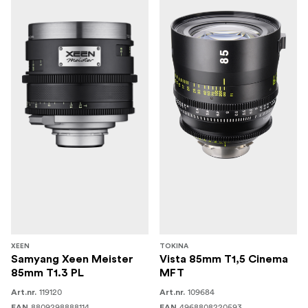
XEEN
TOKINA
Samyang Xeen Meister
Vista 85mm T1,5 Cinema
85mm T1.3 PL
MFT
119120
109684
Art.nr.
Art.nr.
8809298888114
4968808220593
EAN
EAN