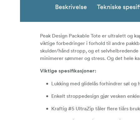
Beskrivelse
Tekniske spesif
Peak Design Packable Tote er ultralett og k
viktige forbedringer i forhold til andre pakk
skulder/hånd stropp, og et selvhelbredende sk
minimerer sømmer og stress. Og det hele kan
Viktige spesifikasjoner:
Lukking med glidelås forhindrer søl og h
Enkelt stroppedesign gjør vesken enkle
Kraftig #5 UltraZip tåler flere tiårs br
100 % resirkulert ripstop-skall i 70D n
Vannavstøtende coating på skall