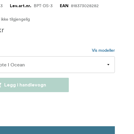
03
BPT-DS-3
818373028282
Lev.art.nr.
EAN
 ikke tilgjengelig
kr
Vis modeller
Legg i handlevogn