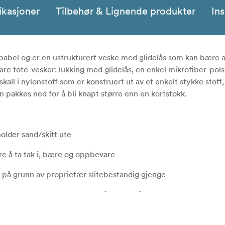
ikasjoner
Tilbehør & Lignende produkter
Ins
apabel og er en ustrukturert veske med glidelås som kan bære 
bare tote-vesker: lukking med glidelås, en enkel mikrofiber-pols
all i nylonstoff som er konstruert ut av et enkelt stykke stoff
 pakkes ned for å bli knapt større enn en kortstokk.
older sand/skitt ute
re å ta tak i, bære og oppbevare
uk på grunn av proprietær slitebestandig gjenge
ylon/poly kan selvhelbrede små skrubbsår