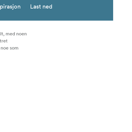
pirasjon
Last ned
alt, med noen
tret
, noe som