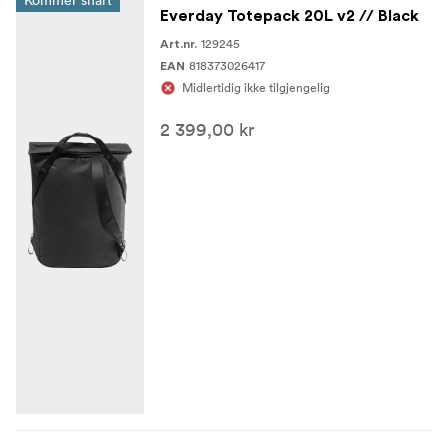
Kommer snart
Everday Totepack 20L v2 // Black
129245
Art.nr.
818373026417
EAN
Midlertidig ikke tilgjengelig
2 399,00 kr