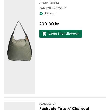
128362
Art.nr.
818373025557
EAN
På lager
299,00 kr
Legg i handlevogn
PEAK DESIGN
Packable Tote // Charcoal