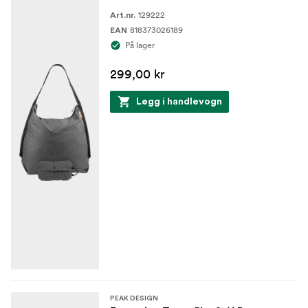
129222
Art.nr.
818373026189
EAN
På lager
299,00 kr
Legg i handlevogn
PEAK DESIGN