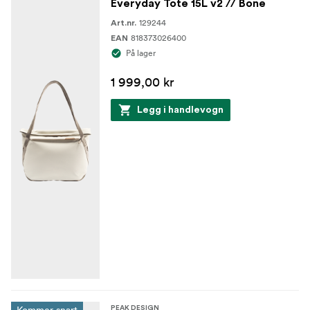
Everyday Tote 15L v2 // Bone
129244
Art.nr.
818373026400
EAN
På lager
1 999,00 kr
Legg i handlevogn
PEAK DESIGN