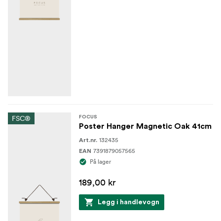
FSC®
FOCUS
Poster Hanger Magnetic Oak 41cm
132435
Art.nr.
7391879057565
EAN
På lager
189,00 kr
Legg i handlevogn