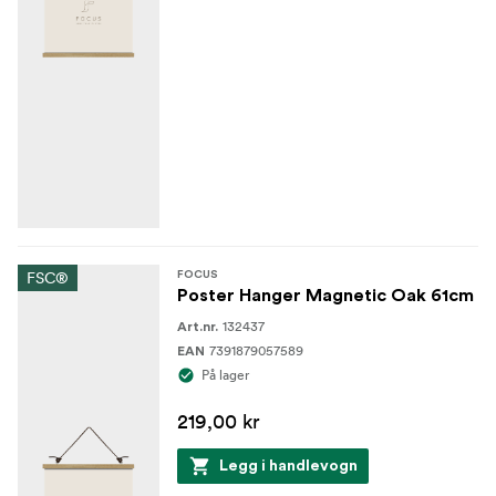
FSC®
FOCUS
Poster Hanger Magnetic Oak 61cm
132437
Art.nr.
7391879057589
EAN
På lager
219,00 kr
Legg i handlevogn