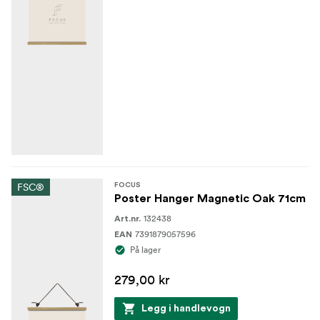
FSC®
FOCUS
Poster Hanger Magnetic Oak 71cm
132438
Art.nr.
7391879057596
EAN
På lager
279,00 kr
Legg i handlevogn