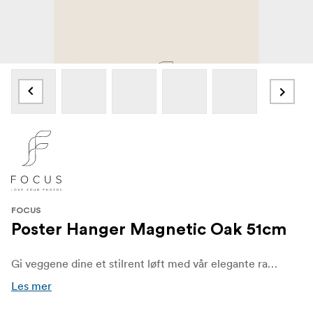
FOCUS
Poster Hanger Magnetic Oak 51cm
Gi veggene dine et stilrent løft med vår elegante rammelister i eik! Perfekt for å vise fram favorittplakatene, bildene og kunstverkene dine på en enkel og sofistikert måte. Denne slanke og allsidige rammelisten kombinerer praktisk funksjonalitet med moderne skandinavisk design – et must for deg som ønsker både stil og kvalitet hjemme.
Les mer