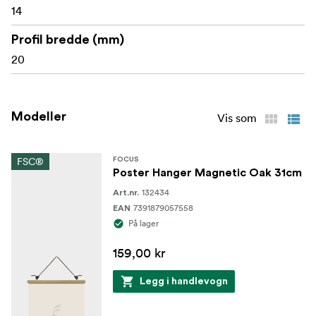
14
Profil bredde (mm)
20
Modeller
Vis som
FSC®
FOCUS
Poster Hanger Magnetic Oak 31cm
132434
Art.nr.
7391879057558
EAN
På lager
159,00 kr
Legg i handlevogn