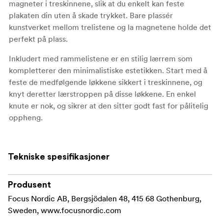
magneter i treskinnene, slik at du enkelt kan feste
plakaten din uten å skade trykket. Bare plassér
kunstverket mellom trelistene og la magnetene holde det
perfekt på plass.
Inkludert med rammelistene er en stilig lærrem som
kompletterer den minimalistiske estetikken. Start med å
feste de medfølgende løkkene sikkert i treskinnene, og
knyt deretter lærstroppen på disse løkkene. En enkel
knute er nok, og sikrer at den sitter godt fast for pålitelig
oppheng.
Rammelistene er tilgjengelig i en rekke størrelser, og
passer til alt fra kompakte A4-plakater til store plakater i
Tekniske spesifikasjoner
størrelsen 70x100 cm. Perfekt for alle rom i hjemmet
eller på kontoret, de forvandler veggene dine til et
fengslende galleri.
Produsent
Focus Nordic AB, Bergsjödalen 48, 415 68 Gothenburg,
Materiale: Eik
Sweden, www.focusnordic.com