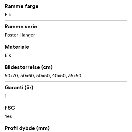
Laget med FSC®-sertifiserte materialer, lisenskode FSC-
Ramme farge
C211920, er dette produktet et bærekraftig valg som
Eik
bidrar til å beskytte skogene våre.
Ramme serie
Poster Hanger
Materiale
Eik
Bildestørrelse (cm)
50x70, 50x60, 50x50, 40x50, 35x50
Garanti (år)
1
FSC
Yes
Profil dybde (mm)