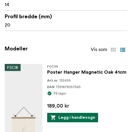
14
Profil bredde (mm)
20
Modeller
Vis som
FSC®
FOCUS
Poster Hanger Magnetic Oak 41cm
132435
Art.nr.
7391879057565
EAN
På lager
189,00 kr
Legg i handlevogn