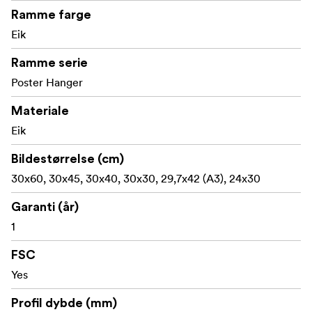
Laget med FSC®-sertifiserte materialer, lisenskode FSC-
Ramme farge
C211920, er dette produktet et bærekraftig valg som
Eik
bidrar til å beskytte skogene våre.
Ramme serie
Poster Hanger
Materiale
Eik
Bildestørrelse (cm)
30x60, 30x45, 30x40, 30x30, 29,7x42 (A3), 24x30
Garanti (år)
1
FSC
Yes
Profil dybde (mm)