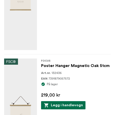
FSC®
FOCUS
Poster Hanger Magnetic Oak 51cm
132436
Art.nr.
7391879057572
EAN
På lager
219,00 kr
Legg i handlevogn