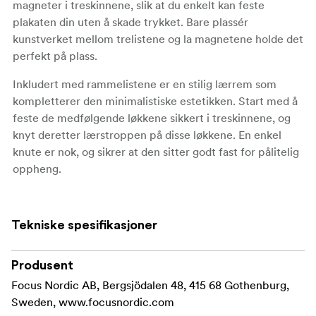
magneter i treskinnene, slik at du enkelt kan feste
plakaten din uten å skade trykket. Bare plassér
kunstverket mellom trelistene og la magnetene holde det
perfekt på plass.
Inkludert med rammelistene er en stilig lærrem som
kompletterer den minimalistiske estetikken. Start med å
feste de medfølgende løkkene sikkert i treskinnene, og
knyt deretter lærstroppen på disse løkkene. En enkel
knute er nok, og sikrer at den sitter godt fast for pålitelig
oppheng.
Rammelistene er tilgjengelig i en rekke størrelser, og
passer til alt fra kompakte A4-plakater til store plakater i
Tekniske spesifikasjoner
størrelsen 70x100 cm. Perfekt for alle rom i hjemmet
eller på kontoret, de forvandler veggene dine til et
fengslende galleri.
Produsent
Focus Nordic AB, Bergsjödalen 48, 415 68 Gothenburg,
Materiale: Eik
Sweden, www.focusnordic.com