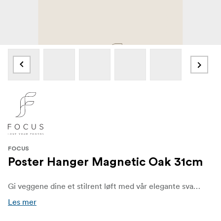
FOCUS
Poster Hanger Magnetic Oak 31cm
Gi veggene dine et stilrent løft med vår elegante svarte rammelister! Perfekt for å vise fram favorittplakatene, bildene og kunstverkene dine på en enkel og sofistikert måte. Denne slanke og allsidige rammelisten kombinerer praktisk funksjonalitet med moderne skandinavisk design – et must for deg som ønsker både stil og kvalitet hjemme.
Les mer