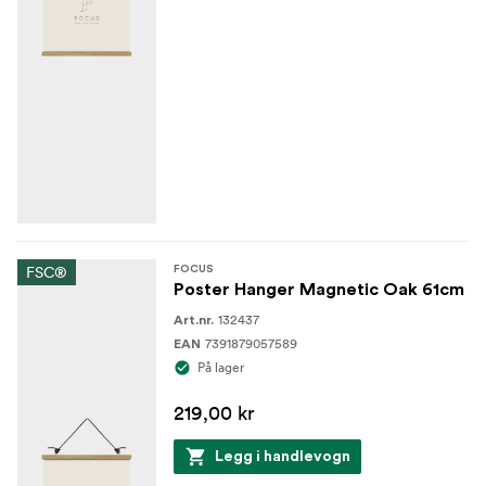
FSC®
FOCUS
Poster Hanger Magnetic Oak 61cm
132437
Art.nr.
7391879057589
EAN
På lager
219,00 kr
Legg i handlevogn