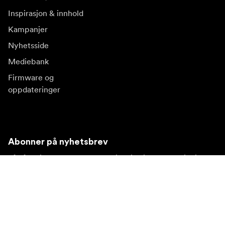
Inspirasjon & innhold
Kampanjer
Nyhetsside
Mediebank
Firmware og
oppdateringer
Abonner på nyhetsbrev
Få våre siste produktnyheter, inspirasjon og spesialtilbud.
Privat kunde
Forhandler
Meld deg på