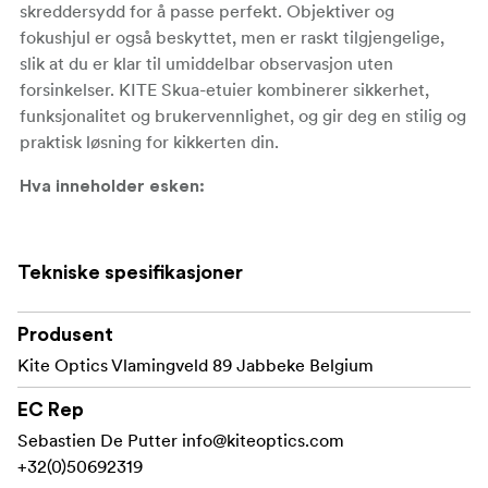
skreddersydd for å passe perfekt. Objektiver og
fokushjul er også beskyttet, men er raskt tilgjengelige,
slik at du er klar til umiddelbar observasjon uten
forsinkelser. KITE Skua-etuier kombinerer sikkerhet,
funksjonalitet og brukervennlighet, og gir deg en stilig og
praktisk løsning for kikkerten din.
Hva inneholder esken:
Kite Optics Skua neopren-etui (modellspesifikt).
Tekniske spesifikasjoner
Produsent
Kite Optics Vlamingveld 89 Jabbeke Belgium
EC Rep
Sebastien De Putter
info@kiteoptics.com
+32(0)50692319