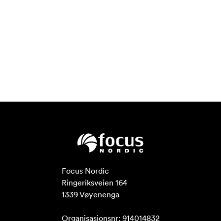
Focus Nordic

Ringeriksveien 164

1339 Vøyenenga

Organisasjonsnr: 914014832