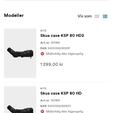
Modeller
Vis som
KITE
Skua case KSP 80 HD2
130188
Art.nr.
5425026280291
EAN
Midlertidig ikke tilgjengelig
1 299,00 kr
KITE
Skua case KSP 80 HD
130189
Art.nr.
5425026282820
EAN
Midlertidig ikke tilgjengelig