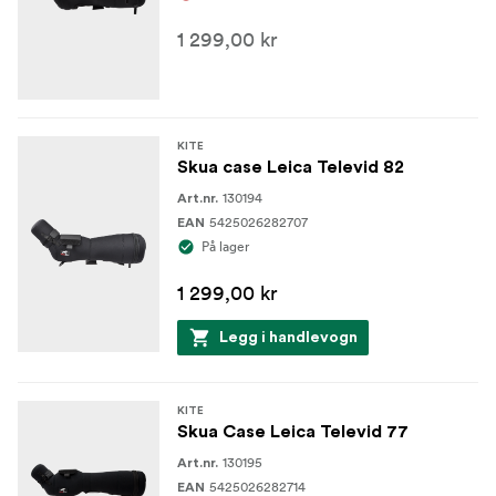
1 299,00 kr
KITE
Skua case Leica Televid 82
130194
Art.nr.
5425026282707
EAN
På lager
1 299,00 kr
Legg i handlevogn
KITE
Skua Case Leica Televid 77
130195
Art.nr.
5425026282714
EAN