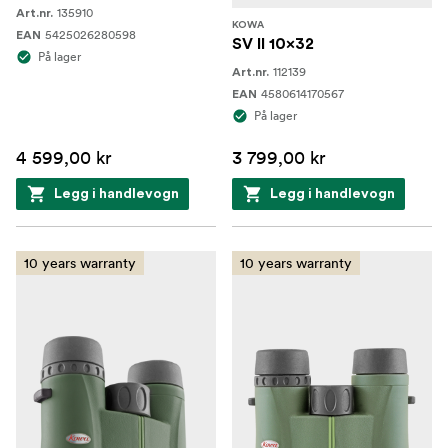
135910
Art.nr.
KOWA
5425026280598
EAN
SV II 10x32
På lager
112139
Art.nr.
4580614170567
EAN
På lager
4 599,00 kr
3 799,00 kr
Legg i handlevogn
Legg i handlevogn
10 years warranty
10 years warranty