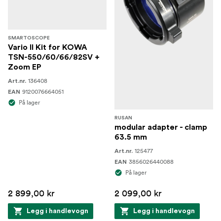
SMARTOSCOPE
Vario II Kit for KOWA
TSN-550/60/66/82SV +
Zoom EP
136408
Art.nr.
9120076664051
EAN
På lager
RUSAN
modular adapter - clamp
63.5 mm
125477
Art.nr.
3856026440088
EAN
På lager
2 899,00 kr
2 099,00 kr
Legg i handlevogn
Legg i handlevogn