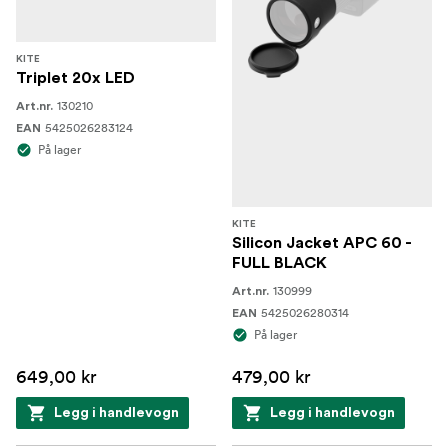
KITE
Triplet 20x LED
130210
Art.nr.
5425026283124
EAN
På lager
KITE
Silicon Jacket APC 60 -
FULL BLACK
130999
Art.nr.
5425026280314
EAN
På lager
649,00 kr
479,00 kr
Legg i handlevogn
Legg i handlevogn