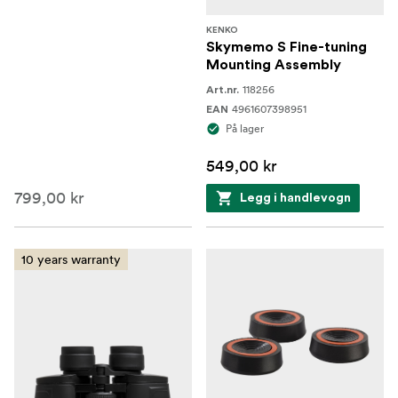
KENKO
Skymemo S Fine-tuning
Mounting Assembly
118256
Art.nr.
4961607398951
EAN
På lager
549,00 kr
799,00 kr
Legg i handlevogn
10 years warranty