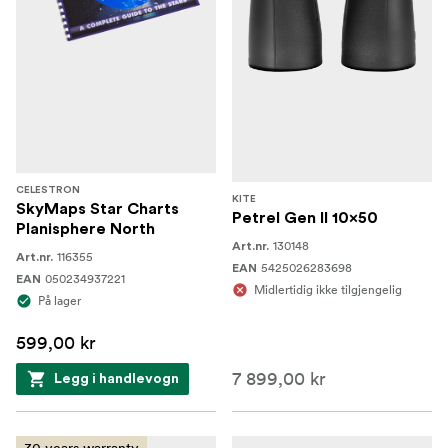
CELESTRON
KITE
SkyMaps Star Charts
Petrel Gen II 10x50
Planisphere North
130148
Art.nr.
116355
Art.nr.
5425026283698
EAN
050234937221
EAN
Midlertidig ikke tilgjengelig
På lager
599,00 kr
7 899,00 kr
Legg i handlevogn