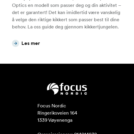
Optics en modell som passer deg og din aktivitet –
det er garantert! Det kan imidlertid være vanskelig
å velge den riktige kikkert som passer best til dine
behov. La oss guide deg gjennom kikkertjungelen.
Les mer
Focus Nordic

Ringeriksveien 164

1339 Vøyenenga
