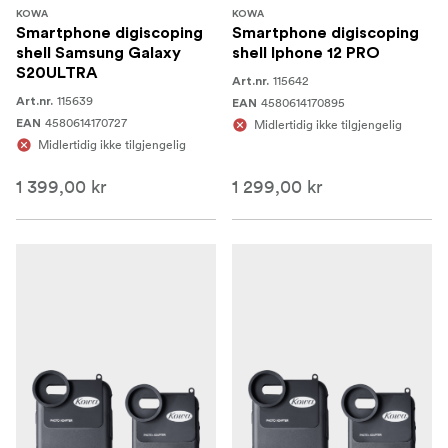
KOWA
KOWA
Smartphone digiscoping
Smartphone digiscoping
shell Samsung Galaxy
shell Iphone 12 PRO
S20ULTRA
115642
Art.nr.
115639
Art.nr.
4580614170895
EAN
4580614170727
EAN
Midlertidig ikke tilgjengelig
Midlertidig ikke tilgjengelig
1 399,00 kr
1 299,00 kr