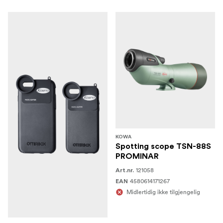
KOWA
Spotting scope TSN-88S
PROMINAR
121058
Art.nr.
4580614171267
EAN
Midlertidig ikke tilgjengelig