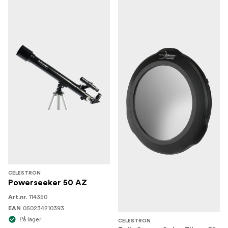
CELESTRON
Powerseeker 50 AZ
114350
Art.nr.
050234210393
EAN
På lager
CELESTRON