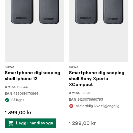
KOWA
KOWA
Smartphone digiscoping
Smartphone digiscoping
shell Iphone 12
shell Sony Xperia
XCompact
115644
Art.nr.
115672
4580614170864
Art.nr.
EAN
9120076660753
På lager
EAN
Midlertidig ikke tilgjengelig
1 399,00 kr
1 299,00 kr
Legg i handlevogn