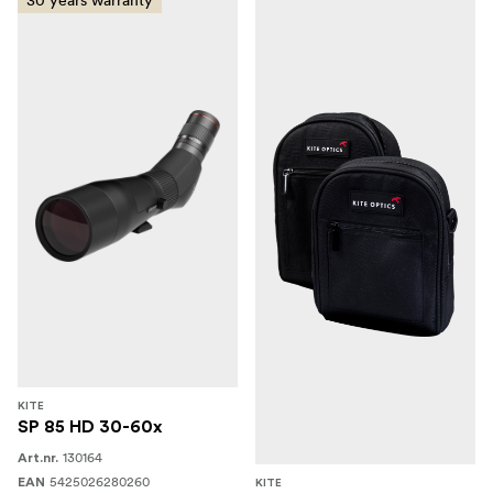
30 years warranty
KITE
SP 85 HD 30-60x
130164
Art.nr.
5425026280260
EAN
KITE