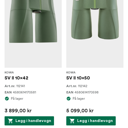
KOWA
KOWA
SV II 10x42
SV II 10x50
112141
112142
Art.nr.
Art.nr.
4580614170581
4580614170598
EAN
EAN
På lager
På lager
3 899,00 kr
5 099,00 kr
Legg i handlevogn
Legg i handlevogn