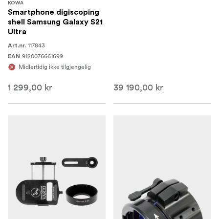
KOWA
Smartphone digiscoping
shell Samsung Galaxy S21
Ultra
117843
Art.nr.
9120076661699
EAN
Midlertidig ikke tilgjengelig
1 299,00 kr
39 190,00 kr