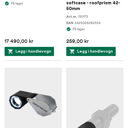
softcase - roofprism 42-
På lager
50mm
130173
Art.nr.
5425026282554
EAN
På lager
17 490,00 kr
259,00 kr
Legg i handlevogn
Legg i handlevogn