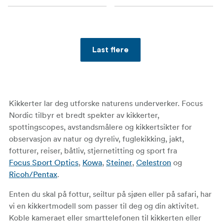
Last flere
Kikkerter lar deg utforske naturens underverker. Focus
Nordic tilbyr et bredt spekter av kikkerter,
spottingscopes, avstandsmålere og kikkertsikter for
observasjon av natur og dyreliv, fuglekikking, jakt,
fotturer, reiser, båtliv, stjernetitting og sport fra
Focus Sport Optics
,
Kowa
,
Steiner
,
Celestron
og
Ricoh/Pentax
.
Enten du skal på fottur, seiltur på sjøen eller på safari, har
vi en kikkertmodell som passer til deg og din aktivitet.
Koble kameraet eller smarttelefonen til kikkerten eller