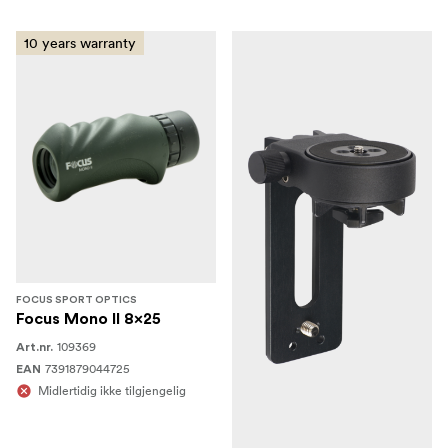
href="https://www.focusnordic.no/varemerker/celestron/"
title="Celestron">Celestron</a> og <a
10 years warranty
href="https://www.focusnordic.no/varemerker/ricohpenta
title="Ricoh/Pentax">Ricoh/Pentax</a>.
FOCUS SPORT OPTICS
Focus Mono II 8x25
109369
Art.nr.
7391879044725
EAN
Midlertidig ikke tilgjengelig