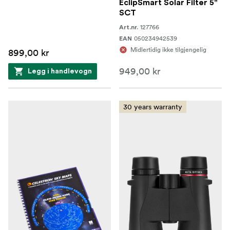
EclipSmart Solar Filter 5"
SCT
127766
Art.nr.
050234942539
EAN
Midlertidig ikke tilgjengelig
899,00 kr
949,00 kr
Legg i handlevogn
30 years warranty