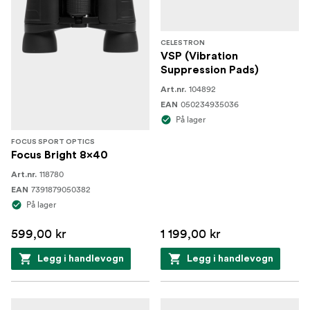
CELESTRON
VSP (Vibration
Suppression Pads)
104892
Art.nr.
050234935036
EAN
På lager
FOCUS SPORT OPTICS
Focus Bright 8x40
118780
Art.nr.
7391879050382
EAN
På lager
599,00 kr
1 199,00 kr
Legg i handlevogn
Legg i handlevogn