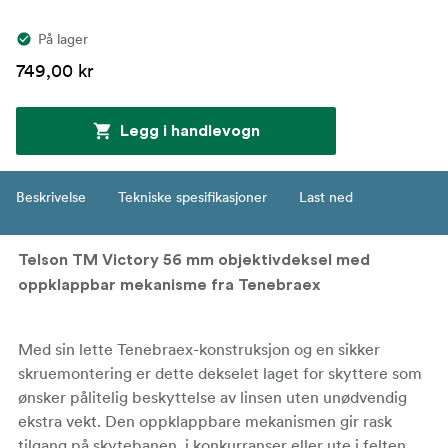
På lager
749,00 kr
Legg i handlevogn
Beskrivelse
Tekniske spesifikasjoner
Last ned
Telson TM Victory 56 mm objektivdeksel med
oppklappbar mekanisme fra Tenebraex
Med sin lette Tenebraex-konstruksjon og en sikker
skruemontering er dette dekselet laget for skyttere som
ønsker pålitelig beskyttelse av linsen uten unødvendig
ekstra vekt. Den oppklappbare mekanismen gir rask
tilgang på skytebanen, i konkurranser eller ute i felten.