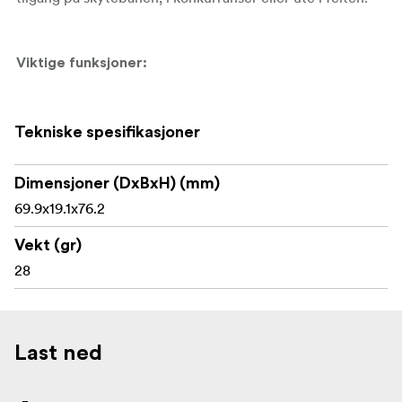
Viktige funksjoner:
Tenebraex 56 mm objektivdeksel med
Tekniske spesifikasjoner
vippemekanisme
Designet for Telson Target Master Victory 5-32x56
Dimensjoner (DxBxH) (mm)
Førsteklasses lettvektskonstruksjon
69.9x19.1x76.2
Beskytter 56 mm objektivlinsen
Vekt (gr)
28
Oppklappbar design for rask tilgang til linsen
Skrues sikkert fast i objektivringen
Egnet for konkurranse, skytebane og feltbruk
Last ned
Hjelper med å holde optikken ren under transport