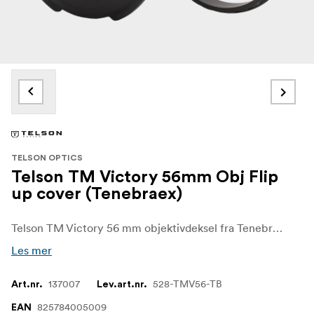
TELSON OPTICS
Telson TM Victory 56mm Obj Flip
up cover (Tenebraex)
Telson TM Victory 56 mm objektivdeksel fra Tenebraex er et førsteklasses frontlinsedeksel designet for Target Master Victory 5-32x56. Det gir den store 56 mm objektivlinsen pålitelig beskyttelse mot støv, smuss og krevende utendørsforhold.
Les mer
137007
528-TMV56-TB
Art.nr.
Lev.art.nr.
825784005009
EAN