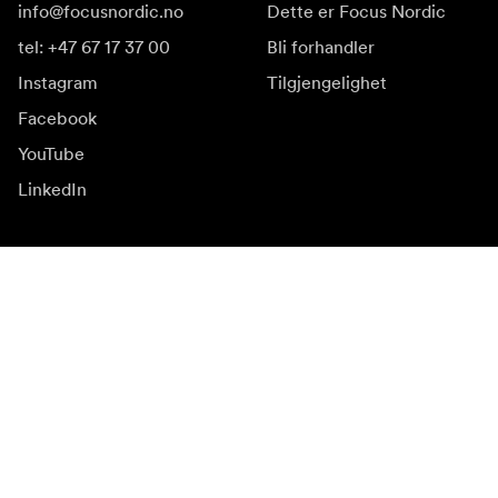
info@focusnordic.no
Dette er Focus Nordic
tel: +47 67 17 37 00
Bli forhandler
Instagram
Tilgjengelighet
Facebook
YouTube
LinkedIn
Inspirasjon
Ambassadører
Inspirasjon & innhold
Kampanjer
Nyhetsside
Mediebank
Firmware og