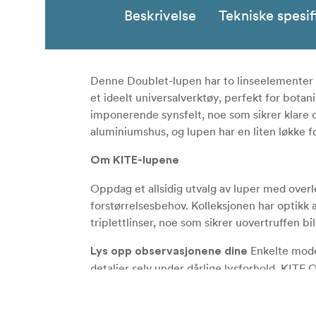
Beskrivelse
Tekniske spesif
Denne Doublet-lupen har to linseelementer s
et ideelt universalverktøy, perfekt for bota
imponerende synsfelt, noe som sikrer klare og
aluminiumshus, og lupen har en liten løkke 
Om KITE-lupene
Oppdag et allsidig utvalg av luper med overl
forstørrelsesbehov. Kolleksjonen har optikk 
triplettlinser, noe som sikrer uovertruffen b
Enkelte model
Lys opp observasjonene dine
detaljer selv under dårlige lysforhold. KITE 
inspeksjoner i dagslys til oppdagelser om na
KITE OPTICS-lupene e
Kompakt og bærbar