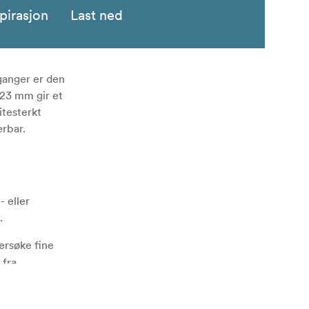
pirasjon
Last ned
ganger er den
 23 mm gir et
itesterkt
ærbar.
 eller
.
ersøke fine
 fra
leggbar