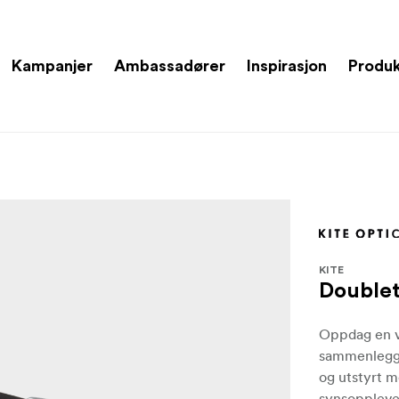
Kampanjer
Ambassadører
Inspirasjon
Produ
KITE
Doublet
Oppdag en v
sammenleggb
og utstyrt 
synsoppleve