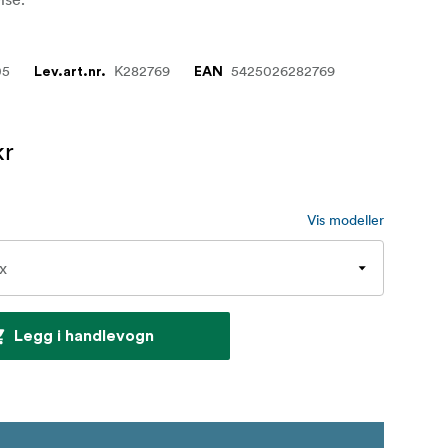
05
K282769
5425026282769
Lev.art.nr.
EAN
kr
Vis modeller
Legg i handlevogn