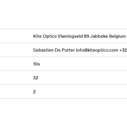
en. De er lette og kompakte og får lett plass i lommen, noe som
turforskere og alle som utforsker naturens underverker.
Kite Optics Vlamingveld 89 Jabbeke Belgium
Sebastien De Putter
info@kiteoptics.com
+32
10x
32
2