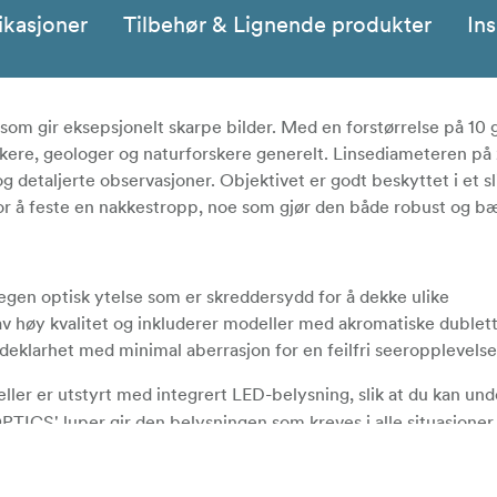
ikasjoner
Tilbehør & Lignende produkter
Ins
om gir eksepsjonelt skarpe bilder. Med en forstørrelse på 10 
nikere, geologer og naturforskere generelt. Linsediameteren på
 detaljerte observasjoner. Objektivet er godt beskyttet i et sl
for å feste en nakkestropp, noe som gjør den både robust og b
egen optisk ytelse som er skreddersydd for å dekke ulike
av høy kvalitet og inkluderer modeller med akromatiske dublett-
ildeklarhet med minimal aberrasjon for en feilfri seeropplevelse
ler er utstyrt med integrert LED-belysning, slik at du kan und
OPTICS' luper gir den belysningen som kreves i alle situasjoner,
tten.
r designet med tanke på bekvemmelighet, og har en sammen