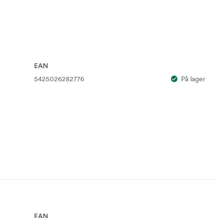
EAN
5425026282776
På lager
EAN