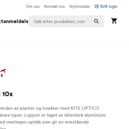
Om oss
Kontakt oss
Nyhetsside
B2B login
ktanmeldelser
 10x
erden av planter og insekter med KITE OPTICS'
are luper. Luppen er laget av slitesterk aluminium
med overlegen optikk som gir en enestående
lse.