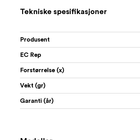
design som gjør dem ideelle for bruk på fart
Tekniske spesifikasjoner
den perfekte følgesvenn for feltbiologer, na
Hva inneholder esken:
Lupe
Produsent
Beskyttende skinnveske
EC Rep
Forstørrelse (x)
Vekt (gr)
Garanti (år)