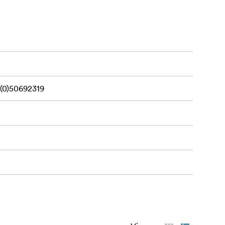
 gjør dem til
(0)50692319