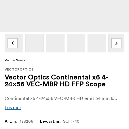
VECTOROPTICS
Vector Optics Continental x6 4-
24x56 VEC-MBR HD FFP Scope
Continental x6 4-24x56 VEC-MBR HD er et 34 mm kikkertsikte med første brennvidde som er utviklet for presisjonskonkurranser med rifle, skyting på lange avstander og krevende feltbruk. Med sitt 4-24x forstørrelsesområde, store 56 mm objektiv og lange 100 mm øyelukking gir det god oversikt og rask håndtering ved lavere styrke, samt de fine detaljene og presise grepene du trenger når du skal skyte helt opp for fjerne mål.
Les mer
133206
SCFF-40
Art.nr.
Lev.art.nr.