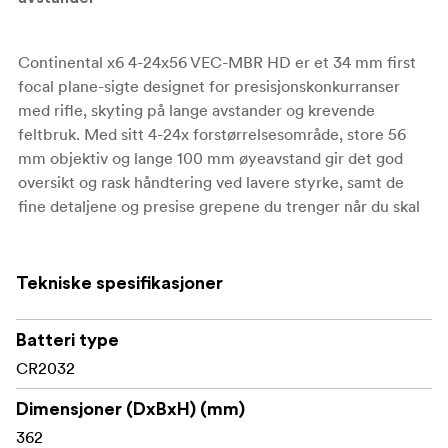
Continental x6 4-24x56 VEC-MBR HD er et 34 mm first
focal plane-sigte designet for presisjonskonkurranser
med rifle, skyting på lange avstander og krevende
feltbruk. Med sitt 4-24x forstørrelsesområde, store 56
mm objektiv og lange 100 mm øyeavstand gir det god
oversikt og rask håndtering ved lavere styrke, samt de
fine detaljene og presise grepene du trenger når du skal
skyte helt opp til fjerne mål.
Kompromissløs optisk ytelse
Tekniske spesifikasjoner
Kjernen i 4-24x56 VEC-MBR er et tysk Schott-
Batteri type
objektivsystem med høy transmisjon kombinert med
CR2032
LaREE HD-glass og VePRO fullt multibelagte overflater.
Denne avanserte optiske stakken er utformet for å gi ca.
Dimensjoner (DxBxH) (mm)
90 % lystransmisjon, noe som gir et lyssterkt, krystallklart
362
og kontrastrikt bilde som hjelper deg med å løse opp små