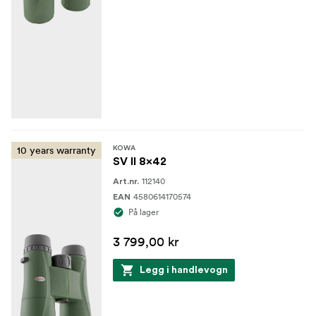
10 years warranty
KOWA
SV II 8x42
112140
Art.nr.
4580614170574
EAN
På lager
3 799,00 kr
Legg i handlevogn