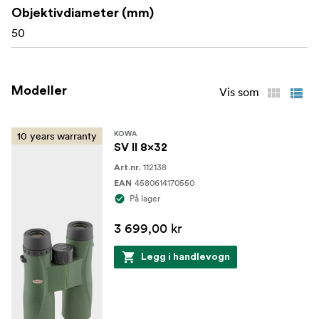
Objektivdiameter (mm)
50
Modeller
Vis som
10 years warranty
KOWA
SV II 8x32
112138
Art.nr.
4580614170550
EAN
På lager
3 699,00 kr
Legg i handlevogn