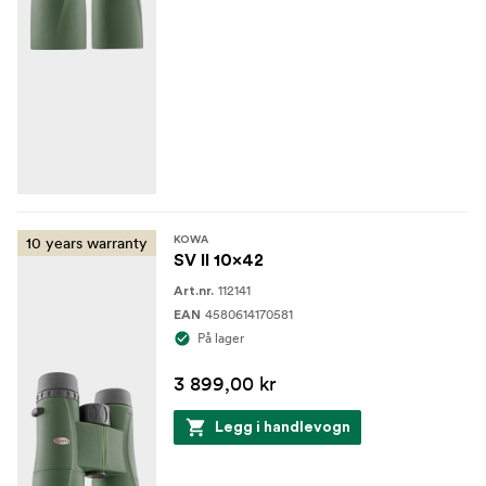
10 years warranty
KOWA
SV II 10x42
112141
Art.nr.
4580614170581
EAN
På lager
3 899,00 kr
Legg i handlevogn