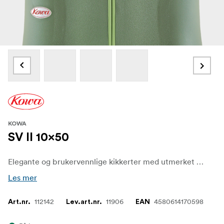
KOWA
SV II 10x50
Elegante og brukervennlige kikkerter med utmerket optikk som gir mye ytelse for pengene.
Les mer
112142
11906
4580614170598
Art.nr.
Lev.art.nr.
EAN