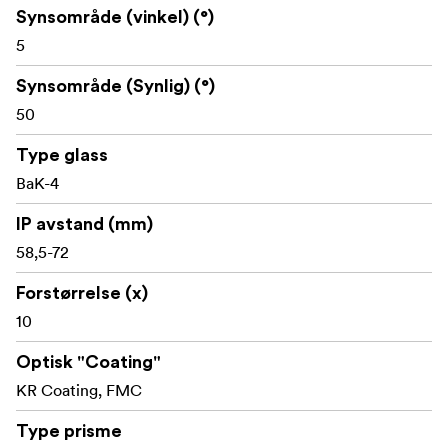
Synsområde (vinkel) (°)
5
Synsområde (Synlig) (°)
50
Type glass
BaK-4
IP avstand (mm)
58,5-72
Forstørrelse (x)
10
Optisk "Coating"
KR Coating, FMC
Type prisme