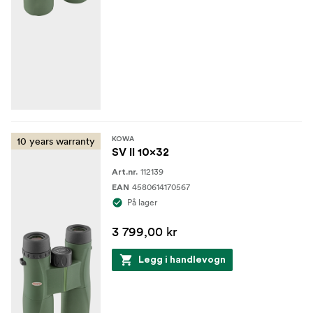
10 years warranty
KOWA
SV II 10x32
112139
Art.nr.
4580614170567
EAN
På lager
3 799,00 kr
Legg i handlevogn