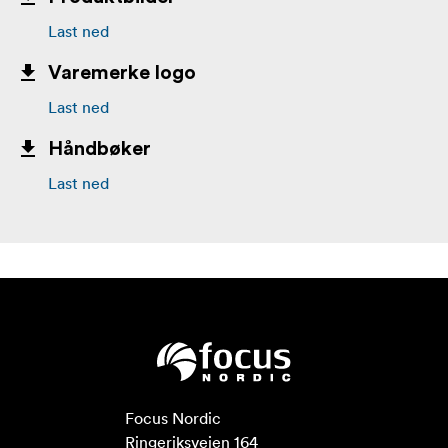
Last ned
Varemerke logo
Last ned
Håndbøker
Last ned
Focus Nordic

Ringeriksveien 164
