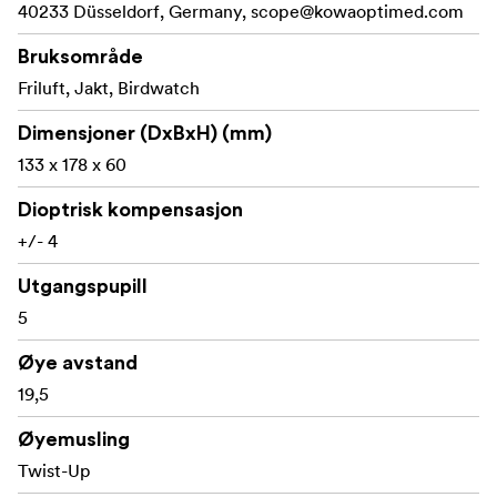
40233 Düsseldorf, Germany,
scope@kowaoptimed.com
Bruksområde
Egenskaper
Friluft, Jakt, Birdwatch
Brukervennlige, ergonomiske kikkerter med enkelt
Dimensjoner (DxBxH) (mm)
fokushjul
133 x 178 x 60
Vanntett og nitrogenfyllt chassis
Dioptrisk kompensasjon
Laget av slitesterk men lett polykarbonat
+/- 4
Optikk av høy klasse med avansert flerlags
Utgangspupill
antirefleksbehandling
5
KR-coating; støv og vannavvisende behandling
Øye avstand
Mye kikkert for pengene
19,5
Øyemusling
Twist-Up