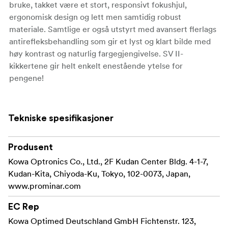
bruke, takket være et stort, responsivt fokushjul,
ergonomisk design og lett men samtidig robust
materiale. Samtlige er også utstyrt med avansert flerlags
antirefleksbehandling som gir et lyst og klart bilde med
høy kontrast og naturlig fargegjengivelse. SV II-
kikkertene gir helt enkelt enestående ytelse for
pengene!
Chassiset er laget av slitesterkt polykarbonat og er både
vanntett og nitrogrenfyllt for å forhindre dugg på
Tekniske spesifikasjoner
innsiden av linsene ved varierende temperaturer. Det
gjør SV II kikkertene perfekte i all slags vær, både
hjemme og ute i naturen. Kowas unike KR-coating
Produsent
avviser også støv og forhindrer at det bygges opp et
Kowa Optronics Co., Ltd., 2F Kudan Center Bldg. 4-1-7,
belegg på linsene.
Kudan-Kita, Chiyoda-Ku, Tokyo, 102-0073, Japan,
www.prominar.com
Alle kikkertene i Kowa SV II serien leveres med en
værsikret veske, behagelig nakkestropp, samt objektiv-
EC Rep
og okulardeksel.
Kowa Optimed Deutschland GmbH Fichtenstr. 123,