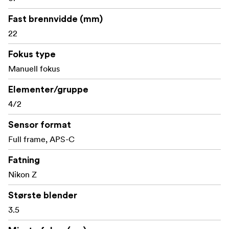
Kompatibel med optikkbytte: Nei
Fast brennvidde (mm)
22
Blenderåpning: f/3,5 fast
Fokus type
Sirkulær blenderåpning: Ja
Manuell fokus
Minste fokuseringsavstand: 127 mm
Elementer/gruppe
Maksimalt gjengivelsesforhold: 1:5
4/2
Formatkompatibilitet: 35 mm fullformat; APS-C
Sensor format
Full frame, APS-C
Kompatibilitet med kameraer: MIL-kameraer
Fatning
Fokustype: Manuell fokusering
Nikon Z
Diagonal synsvinkel: Fullformat: 90°; APS-C (1,5x):
64°
Største blender
3.5
Vippevinkel: N/A