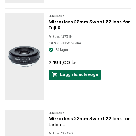
LENSBABY
Mirrorless 22mm Sweet 22 lens for
Fuji X
127319
Art.nr.
850032126144
EAN
På lager
2 199,00 kr
Legg i handlevogn
LENSBABY
Mirrorless 22mm Sweet 22 lens for
Leica L
127320
Art.nr.