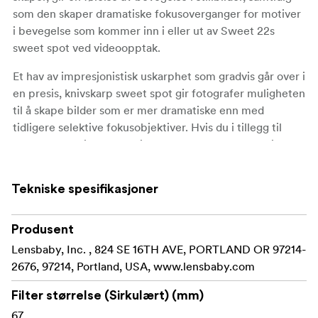
som den skaper dramatiske fokusoverganger for motiver
i bevegelse som kommer inn i eller ut av Sweet 22s
sweet spot ved videoopptak.
Et hav av impresjonistisk uskarphet som gradvis går over i
en presis, knivskarp sweet spot gir fotografer muligheten
til å skape bilder som er mer dramatiske enn med
tidligere selektive fokusobjektiver. Hvis du i tillegg til
denne dramatiske, selektive fokuseffekten legger til en
supervid bildevinkel på nesten 90 grader på
fullformatkameraer, får du muligheten til å skille ut et
Tekniske spesifikasjoner
enkelt motiv fra omgivelsene, samtidig som du kan
komme tett på, helt ned til 127 mm fra objektivet, for å
skille motivet fra bakgrunnen.
Produsent
Lensbaby, Inc. , 824 SE 16TH AVE, PORTLAND OR 97214-
.
Hovedspesifikasjonene til Lensbaby Sweet 22
2676, 97214, Portland, USA, www.lensbaby.com
Brennvidde: 22 mm
Filter størrelse (Sirkulært) (mm)
67
Primær effekt: Fokuspunkt