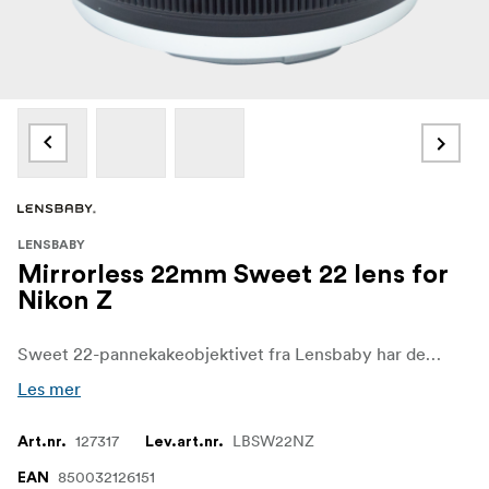
LENSBABY
Mirrorless 22mm Sweet 22 lens for
Nikon Z
Sweet 22-pannekakeobjektivet fra Lensbaby har den minste sweet spot med mest uskarphet utenfor sweet spot av alle Lensbaby-objektiver. Med et kompakt, robust metallhus og innebygd fokus ned til 127 mm fra frontelementet gir dette nye, speilløse, kreative effektobjektivet dramatiske optiske effekter til stillbilder og videobilder som aldri før har vært mulig.
Les mer
127317
LBSW22NZ
Art.nr.
Lev.art.nr.
850032126151
EAN