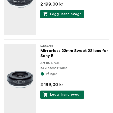
2 199,00 kr
Legg i handlevogn
LENSBABY
Mirrorless 22mm Sweet 22 lens for
Sony E
127318
Art.nr.
850032126168
EAN
På lager
2 199,00 kr
Legg i handlevogn