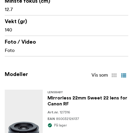
Minste fokus (cm)
Blenderlameller: Ingen
12.7
Elementer/grupper: Soneplate: 4 elementer / 2
Vekt (gr)
grupper
140
Belegg: Bredbånds multibelagt antirefleksbelegg
Foto / Video
Foto
Modeller
Vis som
LENSBABY
Mirrorless 22mm Sweet 22 lens for
Canon RF
127316
Art.nr.
850032126137
EAN
På lager