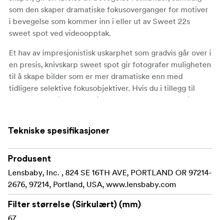
som den skaper dramatiske fokusoverganger for motiver
i bevegelse som kommer inn i eller ut av Sweet 22s
sweet spot ved videoopptak.
Et hav av impresjonistisk uskarphet som gradvis går over i
en presis, knivskarp sweet spot gir fotografer muligheten
til å skape bilder som er mer dramatiske enn med
tidligere selektive fokusobjektiver. Hvis du i tillegg til
denne dramatiske, selektive fokuseffekten legger til en
supervid bildevinkel på nesten 90 grader på
fullformatkameraer, får du muligheten til å skille ut et
Tekniske spesifikasjoner
enkelt motiv fra omgivelsene, samtidig som du kan
komme tett på, helt ned til 127 mm fra objektivet, for å
skille motivet fra bakgrunnen.
Produsent
Lensbaby, Inc. , 824 SE 16TH AVE, PORTLAND OR 97214-
.
Hovedspesifikasjonene til Lensbaby Sweet 22
2676, 97214, Portland, USA, www.lensbaby.com
Brennvidde: 22 mm
Filter størrelse (Sirkulært) (mm)
67
Primær effekt: Fokuspunkt