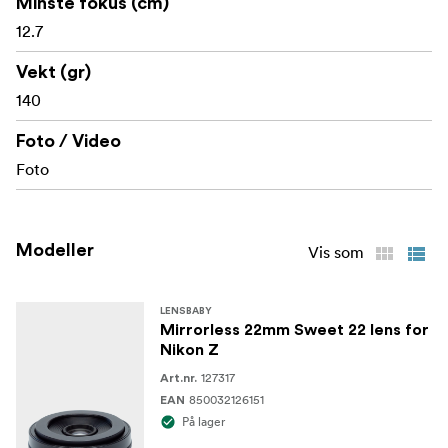
Minste fokus (cm)
Blenderlameller: Ingen
12.7
Elementer/grupper: Soneplate: 4 elementer / 2
Vekt (gr)
grupper
140
Belegg: Bredbånds multibelagt antirefleksbelegg
Foto / Video
Foto
Modeller
Vis som
LENSBABY
Mirrorless 22mm Sweet 22 lens for
Nikon Z
127317
Art.nr.
850032126151
EAN
På lager