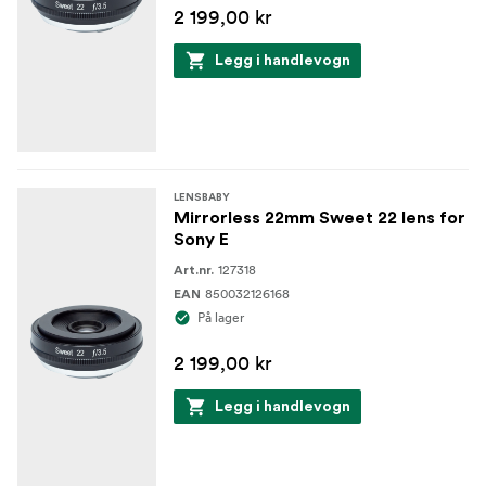
2 199,00 kr
Legg i handlevogn
LENSBABY
Mirrorless 22mm Sweet 22 lens for
Sony E
127318
Art.nr.
850032126168
EAN
På lager
2 199,00 kr
Legg i handlevogn