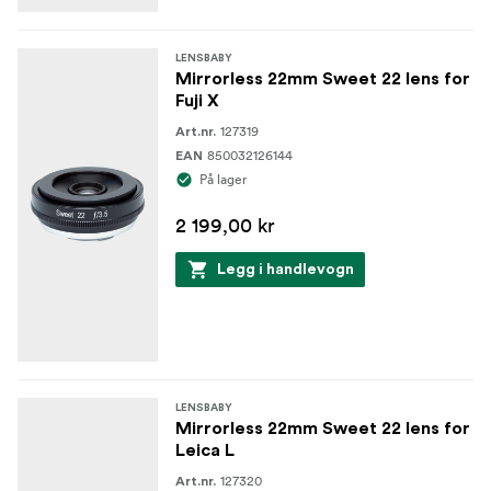
LENSBABY
Mirrorless 22mm Sweet 22 lens for
Fuji X
127319
Art.nr.
850032126144
EAN
På lager
2 199,00 kr
Legg i handlevogn
LENSBABY
Mirrorless 22mm Sweet 22 lens for
Leica L
127320
Art.nr.