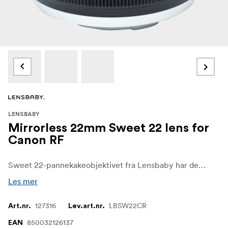
LENSBABY
Mirrorless 22mm Sweet 22 lens for
Canon RF
Sweet 22-pannekakeobjektivet fra Lensbaby har den minste sweet spot med mest uskarphet utenfor sweet spot av alle Lensbaby-objektiver. Med et kompakt, robust metallhus og innebygd fokus ned til 127 mm fra frontelementet gir dette nye, speilløse, kreative effektobjektivet dramatiske optiske effekter til stillbilder og videobilder som aldri før har vært mulig.
Les mer
127316
LBSW22CR
Art.nr.
Lev.art.nr.
850032126137
EAN