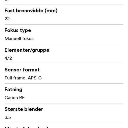
Kompatibel med optikkbytte: Nei
Fast brennvidde (mm)
22
Blenderåpning: f/3,5 fast
Fokus type
Sirkulær blenderåpning: Ja
Manuell fokus
Minste fokuseringsavstand: 127 mm
Elementer/gruppe
Maksimalt gjengivelsesforhold: 1:5
4/2
Formatkompatibilitet: 35 mm fullformat; APS-C
Sensor format
Full frame, APS-C
Kompatibilitet med kameraer: MIL-kameraer
Fatning
Fokustype: Manuell fokusering
Canon RF
Diagonal synsvinkel: Fullformat: 90°; APS-C (1,5x):
64°
Største blender
3.5
Vippevinkel: N/A