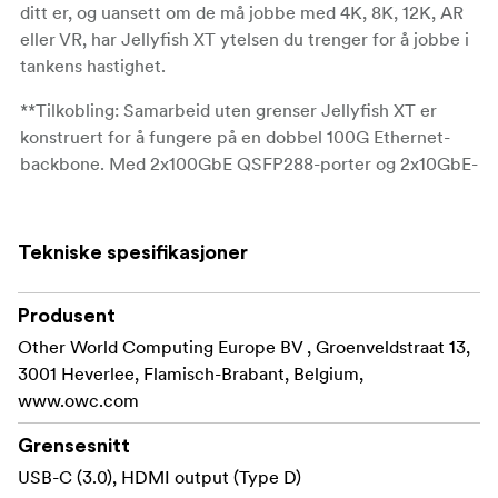
ditt er, og uansett om de må jobbe med 4K, 8K, 12K, AR
eller VR, har Jellyfish XT ytelsen du trenger for å jobbe i
tankens hastighet.
**Tilkobling: Samarbeid uten grenser Jellyfish XT er
konstruert for å fungere på en dobbel 100G Ethernet-
backbone. Med 2x100GbE QSFP288-porter og 2x10GbE-
porter er XT beregnet på å forsyne serverrommet ditt
med lynraske hastigheter. Koble de doble 100G-portene
til en optimalisert svitsj, og fordel all flash-båndbredden
Tekniske spesifikasjoner
til teamet ditt slik du ønsker.
. Med 4x2 TB trippel
Produsent
Lagring: Skalerbar all flash-lagring
speilet SAS SSD, cache-stasjoner, 768 TB RAM og opptil
Other World Computing Europe BV , Groenveldstraat 13,
300 TB enterprise SAS SSD-stasjoner i ett enkelt 2U-
3001 Heverlee, Flamisch-Brabant, Belgium,
chassis er det nesten ingenting XT ikke kan håndtere,
www.owc.com
enten det er 4k/8k/12k, VR eller AR, XT er designet for å
Grensesnitt
hjelpe teamet ditt med å pløye gjennom innholdet uten
friksjon. XT-hodet. Enheten har også en dobbel
USB-C (3.0), HDMI output (Type D)