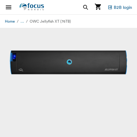
B2B login
...
Home
OWC Jellyfish XT (76TB)