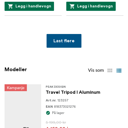
Legg i handlevogn
Legg i handlevogn
Last flere
Modeller
Vis som
Kampanje
PEAK DESIGN
Travel Tripod I Aluminum
123257
Art.nr.
818373021276
EAN
På lager
5 199,00 kr