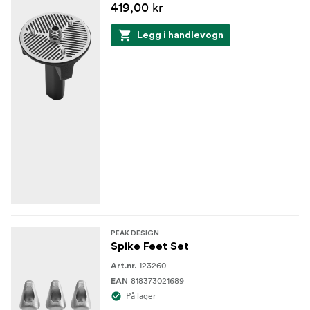
419,00 kr
Legg i handlevogn
PEAK DESIGN
Spike Feet Set
123260
Art.nr.
818373021689
EAN
På lager