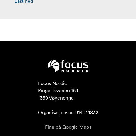
Last ned
Focus Nordic

Ringeriksveien 164

1339 Vøyenenga

Organisasjonsnr: 914014832
Finn på Google Maps