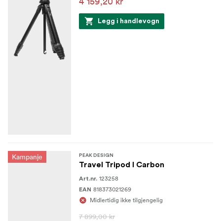
4 159,20 kr
Legg i handlevogn
Kampanje
PEAK DESIGN
Travel Tripod I Carbon
123258
Art.nr.
818373021269
EAN
Midlertidig ikke tilgjengelig
7 899,00 kr