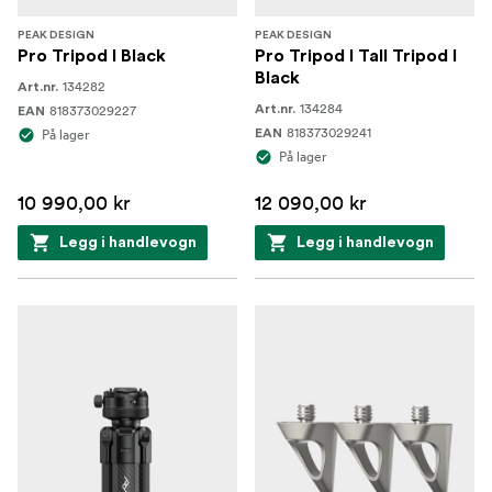
PEAK DESIGN
PEAK DESIGN
Pro Tripod I Black
Pro Tripod I Tall Tripod I
Black
134282
Art.nr.
134284
818373029227
Art.nr.
EAN
818373029241
På lager
EAN
På lager
10 990,00 kr
12 090,00 kr
Legg i handlevogn
Legg i handlevogn