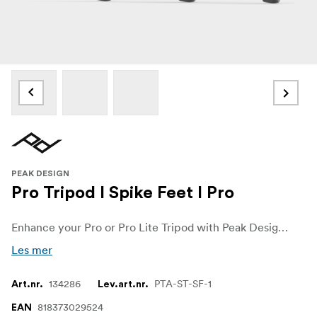
PEAK DESIGN
Pro Tripod I Spike Feet I Pro
Enhance your Pro or Pro Lite Tripod with Peak Design’s Spike Feet Set, designed for tough terrain. Each set includes three durable 420‑grade stainless steel spike feet that replace the standard rubber feet to deliver firm grip on soft soil, loose gravel, ice, and during windy conditions. Installation is straightforward—simply use a 4 mm hex wrench to mount them to each leg. Whether you're shooting outdoors in challenging environments or stabilizing heavy gear, these compact spikes help keep your tripod steady and reliable.
Les mer
134286
PTA-ST-SF-1
Art.nr.
Lev.art.nr.
818373029524
EAN