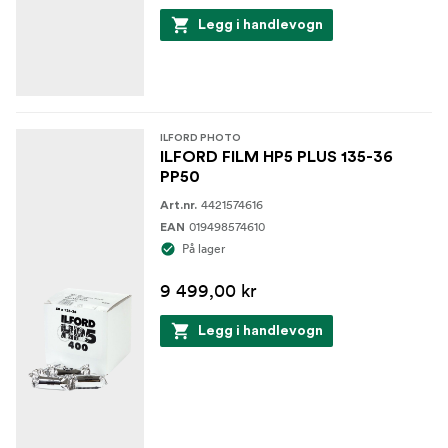
Legg i handlevogn
ILFORD PHOTO
ILFORD FILM HP5 PLUS 135-36
PP50
4421574616
Art.nr.
019498574610
EAN
På lager
9 499,00 kr
Legg i handlevogn