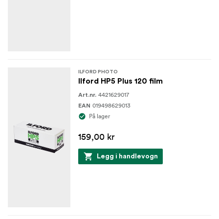
ILFORD PHOTO
Ilford HP5 Plus 120 film
4421629017
Art.nr.
019498629013
EAN
På lager
159,00 kr
Legg i handlevogn