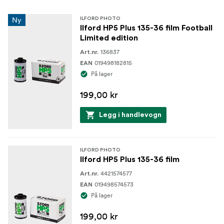
Ny
ILFORD PHOTO
Ilford HP5 Plus 135-36 film Football
Limited edition
136837
Art.nr.
019498182815
EAN
På lager
199,00 kr
Legg i handlevogn
ILFORD PHOTO
Ilford HP5 Plus 135-36 film
4421574577
Art.nr.
019498574573
EAN
På lager
199,00 kr