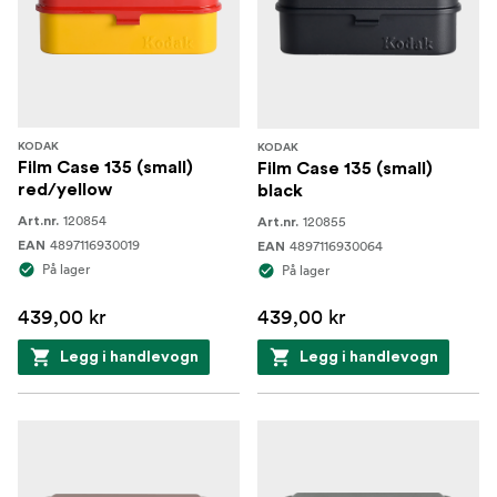
KODAK
KODAK
Film Case 135 (small)
Film Case 135 (small)
red/yellow
black
120854
120855
Art.nr.
Art.nr.
4897116930019
4897116930064
EAN
EAN
På lager
På lager
439,00 kr
439,00 kr
Legg i handlevogn
Legg i handlevogn