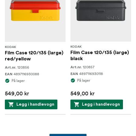
KODAK
KODAK
Film Case 120/135 (large)
Film Case 120/135 (large)
black
red/yellow
120857
120856
Art.nr.
Art.nr.
4897116930118
4897116930088
EAN
EAN
På lager
På lager
549,00 kr
549,00 kr
Legg i handlevogn
Legg i handlevogn