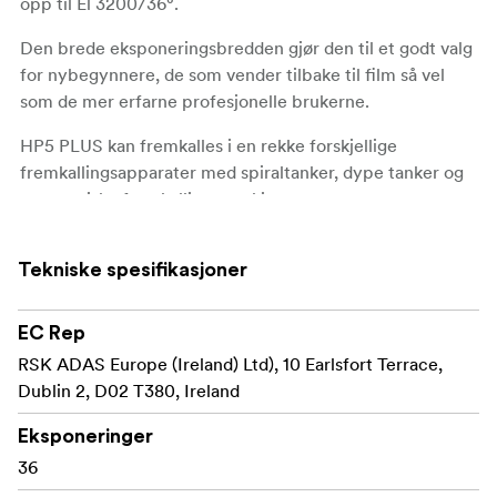
opp til El 3200/36°.
Den brede eksponeringsbredden gjør den til et godt valg
for nybegynnere, de som vender tilbake til film så vel
som de mer erfarne profesjonelle brukerne.
HP5 PLUS kan fremkalles i en rekke forskjellige
fremkallingsapparater med spiraltanker, dype tanker og
automatiske fremkallingsmaskiner.
Fint korn under alle lysforhold.
Tekniske spesifikasjoner
Bred eksponeringsbredde.
En av klassikerne fra Ilford.
EC Rep
RSK ADAS Europe (Ireland) Ltd), 10 Earlsfort Terrace,
Ilford HP5 PLUS er tilgjengelig i 35mm, 35mm bulk, 120-
Dublin 2, D02 T380, Ireland
film, 9x12cm, 4x5"-, 4.75x6.5"-, 5x7"- og 8x10"-ark.
Eksponeringer
36