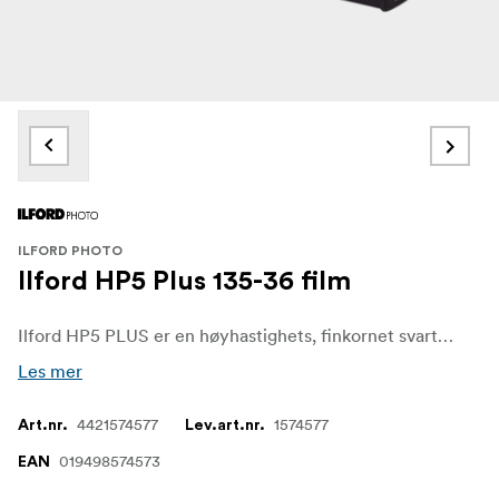
ILFORD PHOTO
Ilford HP5 Plus 135-36 film
Ilford HP5 PLUS er en høyhastighets, finkornet svart-hvitt-film med middels kontrast, noe som gjør den til et utmerket valg for journalistikk, dokumentar, reise, sport, action og innendørs fotografering med tilgjengelig lys.
Les mer
4421574577
1574577
Art.nr.
Lev.art.nr.
019498574573
EAN