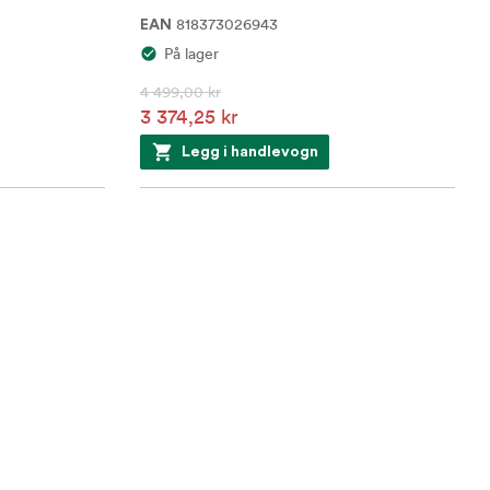
818373026943
EAN
På lager
4 499,00 kr
3 374,25 kr
Legg i handlevogn