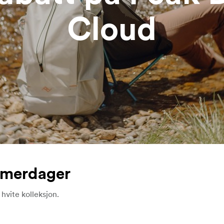
Cloud
ommerdager
vite kolleksjon.