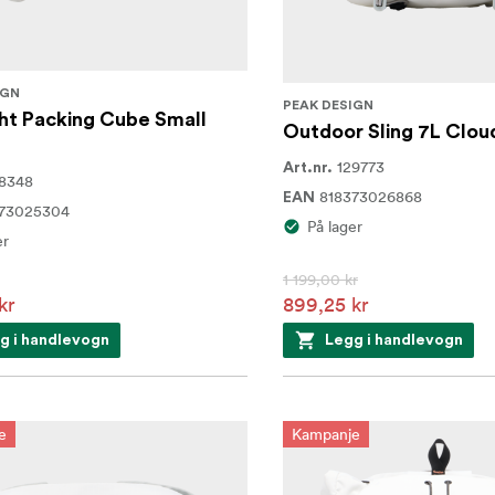
IGN
PEAK DESIGN
ght Packing Cube Small
Outdoor Sling 7L Clou
129773
Art.nr.
8348
818373026868
EAN
373025304
På lager
er
1 199,00 kr
kr
899,25 kr
g i handlevogn
Legg i handlevogn
e
Kampanje