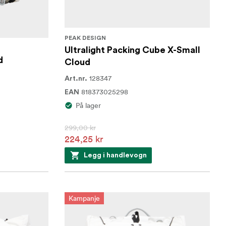
PEAK DESIGN
Ultralight Packing Cube X-Small
d
Cloud
128347
Art.nr.
818373025298
EAN
På lager
299,00 kr
224,25 kr
Legg i handlevogn
Kampanje