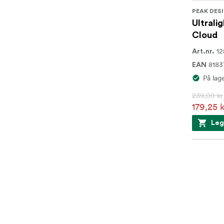
PEAK DES
Ultrali
Cloud
12
Art.nr.
8183
EAN
På lag
239,00 kr
179,25 k
Leg