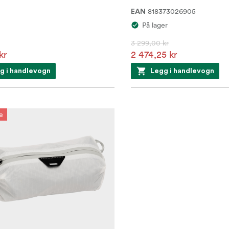
818373026905
EAN
På lager
3 299,00 kr
kr
2 474,25 kr
g i handlevogn
Legg i handlevogn
e