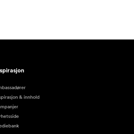
spirasjon
bassadører
spirasjon & innhold
mpanjer
hetsside
diebank