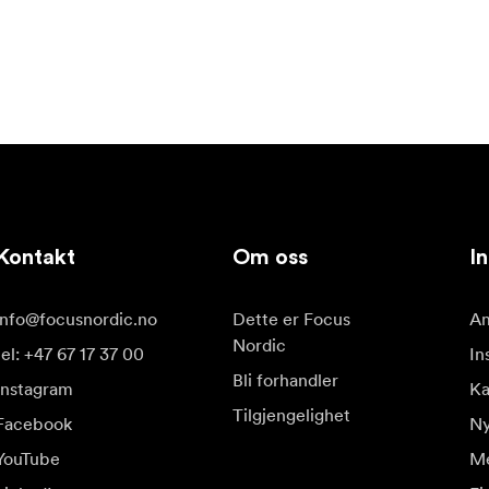
Kontakt
Om oss
In
info@focusnordic.no
Dette er Focus
Am
Nordic
tel: +47 67 17 37 00
In
Bli forhandler
Instagram
Ka
Tilgjengelighet
Facebook
Ny
YouTube
Me