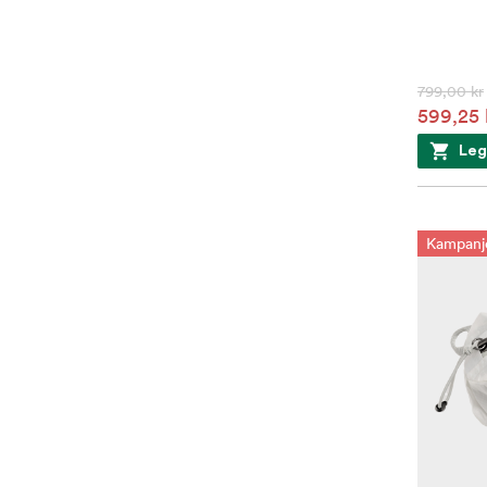
799,00 kr
599,25 
Leg
Kampanj