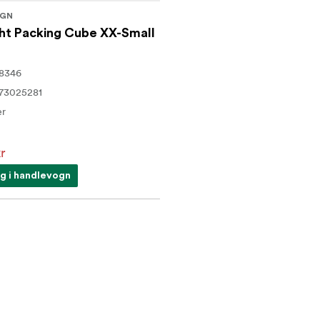
IGN
ght Packing Cube XX-Small
8346
73025281
er
r
g i handlevogn