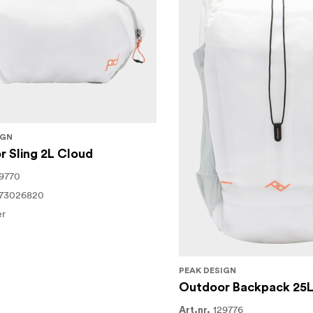
IGN
 Sling 2L Cloud
9770
373026820
er
PEAK DESIGN
Outdoor Backpack 25L
129776
Art.nr.