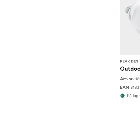
PEAK DES
Outdoor
12
Art.nr.
818
EAN
På lag