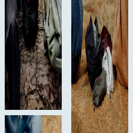
slitesterk UHMPE-tråd
Materialer - ultralette nettingpakningskuber
Ultralett 180 g Powernet-nylonstretchnett er
Bluesign-godkjent
Slitesterk #5 glidelås"
"1x ultralett pakkekube (bærestropp
Hva er i esken
selges separat)"
Påvirket av PFAS
Ikke påvirket