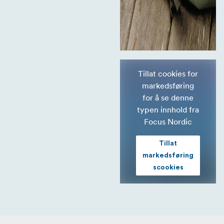
Tillat cookies for
markedsføring
for å se denne
typen innhold fra
Focus Nordic
Tillat
markedsføring
scookies