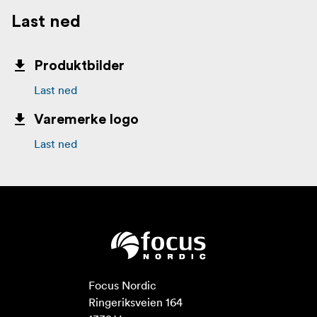
Last ned
Produktbilder
Last ned
Varemerke logo
Last ned
Focus Nordic

Ringeriksveien 164
