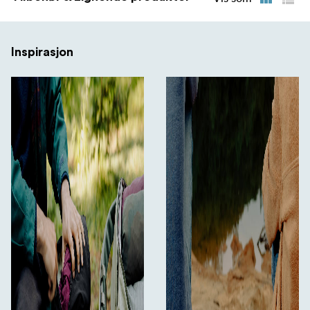
XX-Small: 31 g
X-Small: 45 g
Inspirasjon
Liten: 77 g
Materialer - Ultralette pakkbokser
Ultralett Terra Shell 40D ytterstoff er værbestandig,
100 % resirkulert og Bluesign-godkjent
Innvendig teipede sømmer med værbestandig
overflate- og baksidebelegg
PFAS-fri, vannavvisende behandling er et mer
miljøvennlig alternativ til standard DWR
Stoffet er løsningsfarget (kun Cloud-farge) for å
redusere vannforbruket betydelig
Super slitesterk, værbestandig UltraZip nr. 5 med