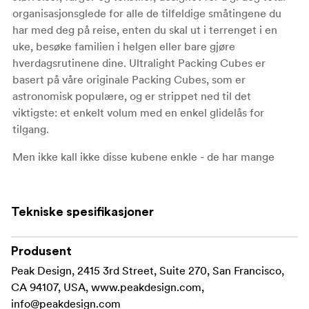
organisasjonsglede for alle de tilfeldige småtingene du
har med deg på reise, enten du skal ut i terrenget i en
uke, besøke familien i helgen eller bare gjøre
hverdagsrutinene dine. Ultralight Packing Cubes er
basert på våre originale Packing Cubes, som er
astronomisk populære, og er strippet ned til det
viktigste: et enkelt volum med en enkel glidelås for
tilgang.
Men ikke kall ikke disse kubene enkle - de har mange
gjennomtenkte funksjoner. Velg mellom to materialer:
vårt værbestandige Terra Shell 50D-materiale og vårt
gjennomsiktige nylonstretchnett. Terra Shell-kubene har
Tekniske spesifikasjoner
teipede sømmer og værbestandige UltraZips for bedre
vann- og rivestyrke, mens stretchnettet kan utvides til
Produsent
dobbelt så stort volum og er også ideelt for ting som
Peak Design, 2415 3rd Street, Suite 270, San Francisco,
trenger å puste.
CA 94107, USA, www.peakdesign.com,
Gjør kuben om til en ultralett slynge ved å feste en
info@peakdesign.com