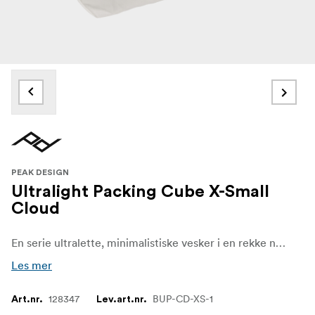
PEAK DESIGN
Ultralight Packing Cube X-Small
Cloud
En serie ultralette, minimalistiske vesker i en rekke nye størrelser, farger og tekstiler, designet for å gi deg total organisasjonsglede for alle de tilfeldige småtingene du har med deg på reise, enten du skal ut i terrenget i en uke, besøke familien i helgen eller bare gjennomføre hverdagsrutinene dine.
Les mer
128347
BUP-CD-XS-1
Art.nr.
Lev.art.nr.