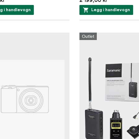
g i handlevogn
Legg i handlevogn
Outlet