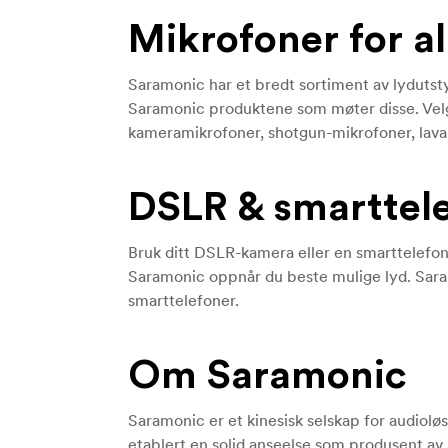
Mikrofoner for a
Saramonic
har et bredt sortiment av lydutsty
Saramonic produktene som møter disse. Velg
kameramikrofoner, shotgun-mikrofoner, lava
DSLR & smarttel
Bruk ditt DSLR-kamera eller en smarttelefon 
Saramonic oppnår du beste mulige lyd.
Sara
smarttelefoner.
Om Saramonic
Saramonic
er et kinesisk selskap for audiol
etablert en solid anseelse som produsent av 