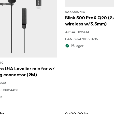
SARAMONIC
Blink 500 ProX Q20 (2
wireless w/3,5mm)
122434
Art.nr.
6974700651715
EAN
På lager
IC
o U1A Lavalier mic for w/
ng connector (2M)
3641
1008024425
er
kr
2 199,00 kr