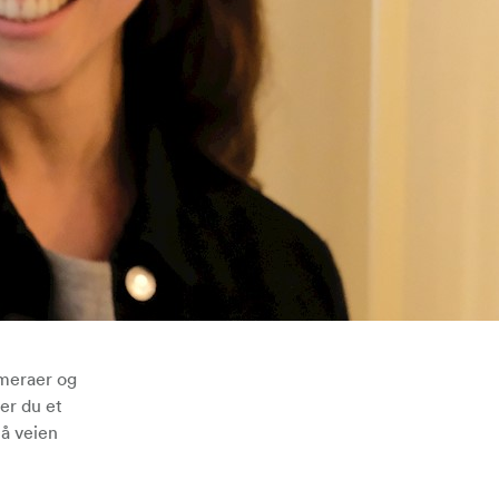
ameraer og
er du et
på veien