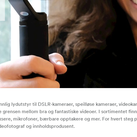
nnlig lydutstyr til DSLR-kameraer, speilløse kameraer, videok
 grensen mellom bra og fantastiske videoer. I sortimentet finn
iksere, mikrofoner, bærbare opptakere og mer. For hvert steg 
deofotograf og innholdsprodusent.