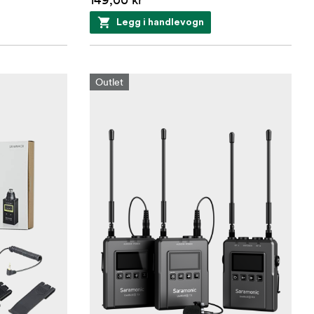
Legg i handlevogn
Outlet