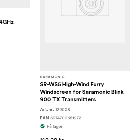
,4GHz
SARAMONIC
SR-WS5 High-Wind Furry
Windscreen for Saramonic Blink
900 TX Transmitters
129008
Art.nr.
6974700651272
EAN
På lager
149,00 kr