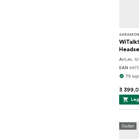
SARAMON
WiTalk
Headse
12
Art.nr.
6977
EAN
På lag
3 399,0
Leg
Outlet