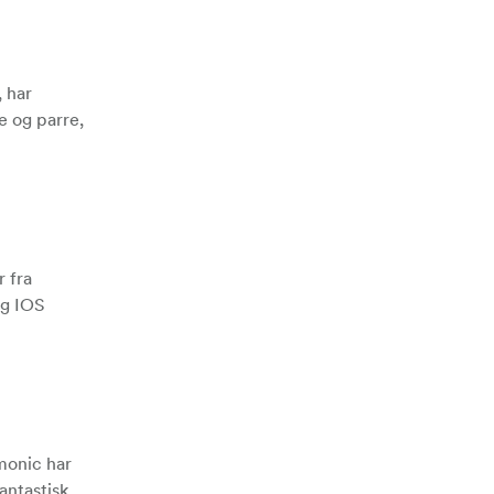
, har
e og parre,
r fra
og IOS
monic har
antastisk