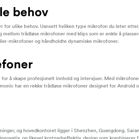
lle behov
r for ulike behov. Uansett hvilken type mikrofon du leter etter
 mellom trådløse mikrofoner med klips som er enkle å plasser
lier-mikrofoner og håndholdte dynamiske mikrofoner.
efoner
for å skape profesjonelt innhold og intervjuer. Med mikrofone
monic har en rekke trådløse mikrofoner designet for Android 
øsninger, og hovedkontoret ligger i Shenzhen, Guangdong.
Sara
innovativ, og likevel kostnadseffektiv, design som kombinerer f