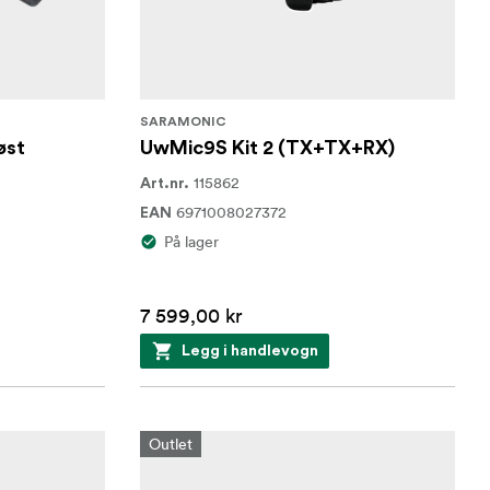
SARAMONIC
øst
UwMic9S Kit 2 (TX+TX+RX)
115862
Art.nr.
6971008027372
EAN
På lager
7 599,00 kr
Legg i handlevogn
Outlet