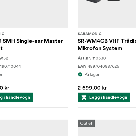
IC
SARAMONIC
9 SMH Single-ear Master
SR-WM4CB VHF Trådl
t
Mikrofon System
9152
110330
Art.nr.
490710044
4897040887625
EAN
er
På lager
0 kr
2 699,00 kr
g i handlevogn
Legg i handlevogn
Outlet