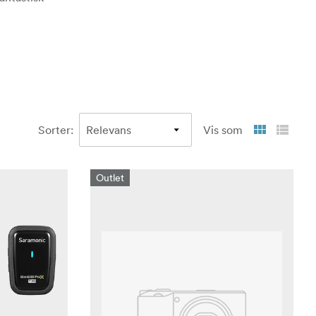
Sorter
:
Vis som
Outlet