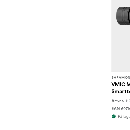
SARAMON
VMIC M
Smartt
11
Art.nr.
697
EAN
På lag