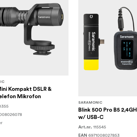
IC
ini Kompakt DSLR &
elefon Mikrofon
SARAMONIC
0355
Blink 500 Pro B5 2,4GH
1008026078
w/ USB-C
er
115545
Art.nr.
6971008027853
EAN