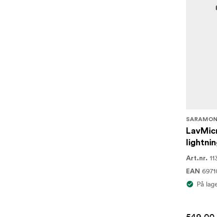
SARAMON
LavMicr
lightni
11
Art.nr.
697
EAN
På lag
549,00 