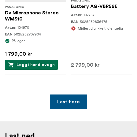
PANASONIC
Battery AG-VBR59E
PANASONIC
Dv Microphone Stereo
107757
Art.nr.
WMS10
5025232836475
EAN
104970
Art.nr.
Midlertidig ikke tilgjengelig
5025232707904
EAN
På lager
1 799,00 kr
2 799,00 kr
Legg i handlevogn
Last flere
Last ned