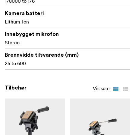
1/8000 to 1/6
gir jevne og stabile opptak selv under dynamiske
opptaksforhold.
Kamera batteri
Lithum-Ion
Profesjonelle opptaksmuligheter:** HC-X1200E
støtter ulike opptaksmoduser, inkludert 4K 60p-
Innebygget mikrofon
opptak med 100 Mbps (HEVC LongGOP) og Super
Stereo
Slow-Motion-opptak med 120 bilder per sekund i
Full HD, noe som gir kreativ fleksibilitet for opptak
Brennvidde tilsvarende (mm)
av motiver i rask bevegelse.
25 to 600
Brukervennlig grensesnitt:** Videokameraet har en
3,5-tommers LCD-berøringsskjerm med 2 760 000
punkters oppløsning, som gir god synlighet og
Tilbehør
Vis som
responsiv berøringsbetjening. OLED-søkeren med
1770K-punkter gir tydelig bildeovervåking, noe som
forbedrer brukervennligheten i ulike
opptaksmiljøer.
Omfattende tilkoblingsmuligheter:** HC-X1200E er
utstyrt med en HDMI Type A-utgang som støtter