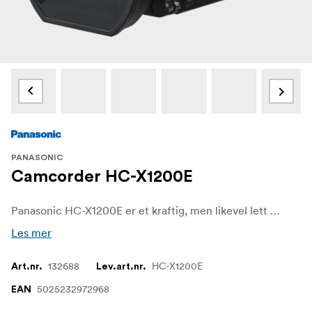
PANASONIC
Camcorder HC-X1200E
Panasonic HC-X1200E er et kraftig, men likevel lett 4K-videokamera som er utviklet for profesjonelle videografer, journalister og innholdsskapere som trenger høykvalitetsopptak med ultimat mobilitet. Med 4K 60p-opptak og en stor 1/2,5-tommers MOS-sensor leverer dette videokameraet fantastisk klarhet, rik fargegjengivelse og jevne bevegelser, noe som gjør det ideelt for opptak av alt fra fartsfylt action til filmatiske scener.
Les mer
132688
HC-X1200E
Art.nr.
Lev.art.nr.
5025232972968
EAN