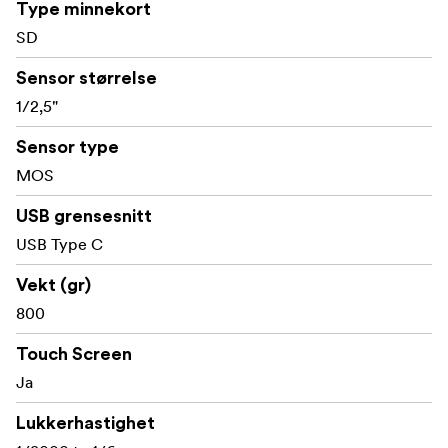
Type minnekort
og detaljrikdom.
SD
Det integrerte objektivet har en vidvinkel på 25 mm
Sensor størrelse
(tilsvarende 35 mm kamera) og 24x optisk zoom,
1/2,5"
som dekker brennvidder fra 25,0 mm til 600,0 mm.
For utvidet rekkevidde tillater i.ZOOM opptil 32x
Sensor type
zoom i 4K og 48x i FHD, noe som sikrer fleksibilitet i
MOS
ulike opptaksscenarier.
USB grensesnitt
Med autofokus med høy
Avansert autofokus:
USB Type C
presisjon og ansiktsgjenkjenningsteknologi sørger
videokameraet for nøyaktig motivsporing og
Vekt (gr)
eksponering, noe som minimerer fokusfeil og
800
opprettholder optimal bildekvalitet.
Touch Screen
Robust bildestabilisering:** Det 5-aksede HYBRID
Ja
Optical Image Stabilization (O.I.S.)-systemet,
kombinert med Ball O.I.S.-mekanismen,
Lukkerhastighet
kompenserer effektivt for kamerarystelser, noe som