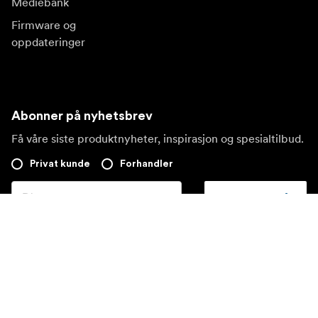
Mediebank
Firmware og
oppdateringer
Abonner på nyhetsbrev
Få våre siste produktnyheter, inspirasjon og spesialtilbud.
Privat kunde
Forhandler
Meld deg på
Besøk et annet lokalt marked