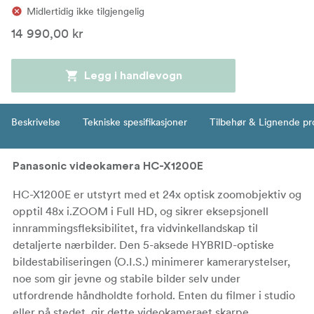
Midlertidig ikke tilgjengelig
14 990,00 kr
Legg i handlevogn
Beskrivelse
Tekniske spesifikasjoner
Tilbehør & Lignende pr
Panasonic videokamera HC-X1200E
HC-X1200E er utstyrt med et 24x optisk zoomobjektiv og
opptil 48x i.ZOOM i Full HD, og sikrer eksepsjonell
innrammingsfleksibilitet, fra vidvinkellandskap til
detaljerte nærbilder. Den 5-aksede HYBRID-optiske
bildestabiliseringen (O.I.S.) minimerer kamerarystelser,
noe som gir jevne og stabile bilder selv under
utfordrende håndholdte forhold. Enten du filmer i studio
eller på stedet, gir dette videokameraet skarpe,