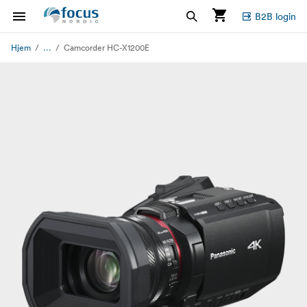
B2B login
...
Hjem
Camcorder HC-X1200E