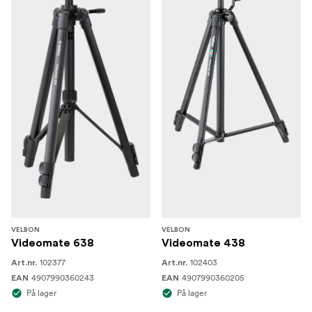
tidskodeutgang og fjernkontroll av opptak, noe som
muliggjør sømløs deling og kringkasting av innhold.
Panasonic HC-X1200E er et pålitelig og funksjonsrikt
videokamera, perfekt for profesjonelle som ønsker 4K-
videoopptak av høy kvalitet, avanserte
bildebehandlingsfunksjoner og allsidige
tilkoblingsmuligheter i en kompakt formfaktor.
Hva er i esken:
Panasonic HC-X1200E
Li-ion-batteri (5 900 mAh)
VELBON
VELBON
Objektivhov
Videomate 638
Videomate 438
102377
102403
Art.nr.
Art.nr.
4907990360243
4907990360205
EAN
EAN
På lager
På lager