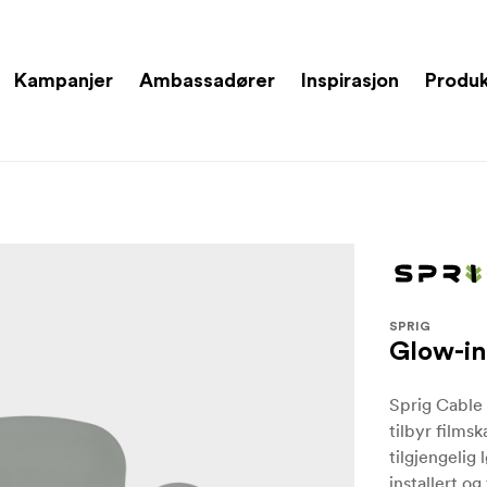
Kampanjer
Ambassadører
Inspirasjon
Produ
SPRIG
Glow-in
Sprig Cabl
tilbyr films
tilgjengelig 
installert og