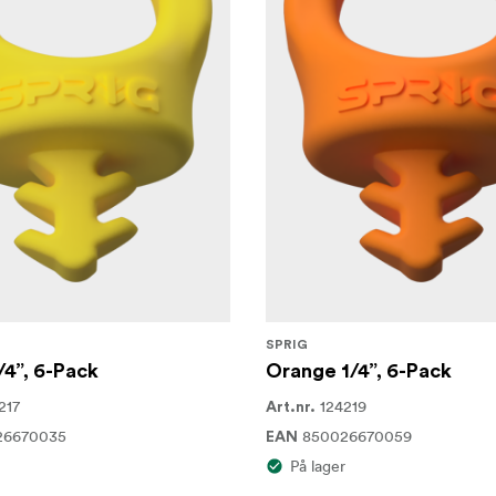
SPRIG
/4”, 6-Pack
Orange 1/4”, 6-Pack
217
124219
Art.nr.
26670035
850026670059
EAN
På lager