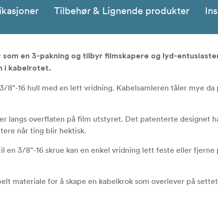
ikasjoner
Tilbehør & Lignende produkter
Ins
m en 3-pakning og tilbyr filmskapere og lyd-entusiaster
n i kabelrotet.
et 3/8"-16 hull med en lett vridning. Kabelsamleren tåler mye da
er langs overflaten på film utstyret. Det patenterte designet h
ere når ting blir hektisk.
 en 3/8"-16 skrue kan en enkel vridning lett feste eller fjerne
belt materiale for å skape en kabelkrok som overlever på settet 