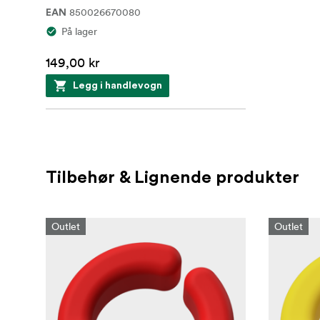
850026670080
EAN
På lager
149,00 kr
Legg i handlevogn
Tilbehør & Lignende produkter
Outlet
Outlet