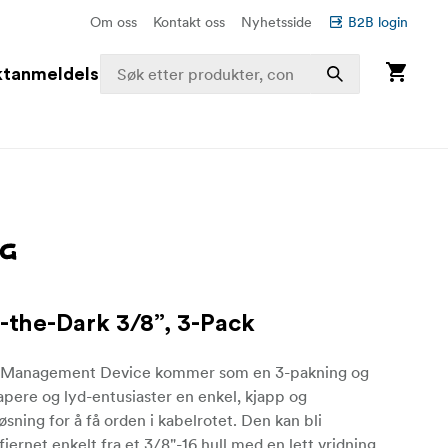
Om oss
Kontakt oss
Nyhetsside
B2B login
ktanmeldelser
-the-Dark 3/8”, 3-Pack
e Management Device kommer som en 3-pakning og
kapere og lyd-entusiaster en enkel, kjapp og
løsning for å få orden i kabelrotet. Den kan bli
 fjernet enkelt fra et 3/8"-16 hull med en lett vridning.