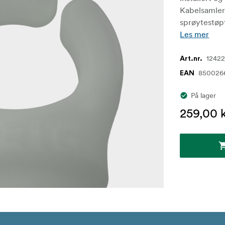
Kabelsamlere
sprøytestøpt
Les mer
1242
Art.nr.
850026
EAN
På lager
259,00 