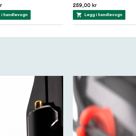
r
259,00 kr
 i handlevogn
Legg i handlevogn