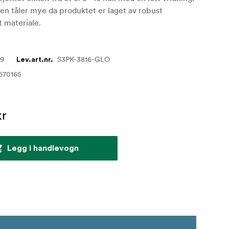
n tåler mye da produktet er laget av robust
 materiale.
29
S3PK-3816-GLO
Lev.art.nr.
670165
kr
Legg i handlevogn