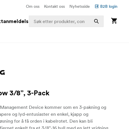
Om oss
Kontakt oss
Nyhetsside
B2B login
ktanmeldelser
low 3/8”, 3-Pack
e Management Device kommer som en 3-pakning og
kapere og lyd-entusiaster en enkel, kjapp og
løsning for å få orden i kabelrotet. Den kan bli
 fjernet enkelt fra et 3/8"-16 hull med en lett vridning.