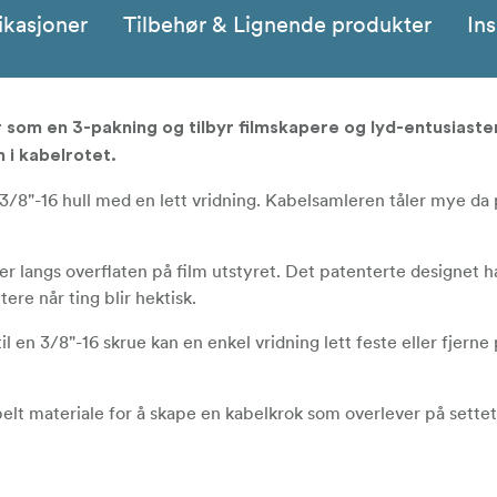
ikasjoner
Tilbehør & Lignende produkter
Ins
m en 3-pakning og tilbyr filmskapere og lyd-entusiaster
n i kabelrotet.
et 3/8"-16 hull med en lett vridning. Kabelsamleren tåler mye da
er langs overflaten på film utstyret. Det patenterte designet h
ere når ting blir hektisk.
 en 3/8"-16 skrue kan en enkel vridning lett feste eller fjerne
belt materiale for å skape en kabelkrok som overlever på settet 