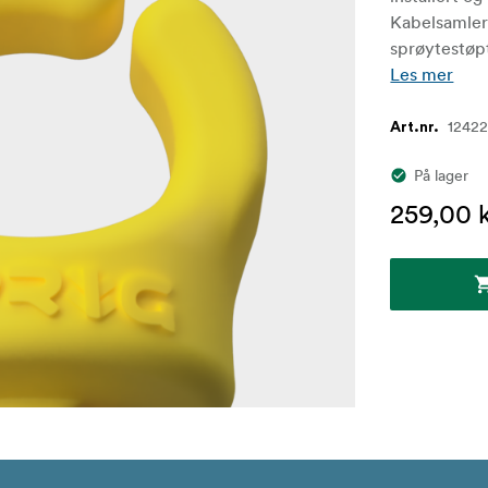
Kabelsamlere
sprøytestøpt
Les mer
1242
Art.nr.
På lager
259,00 