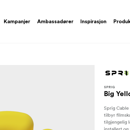
Kampanjer
Ambassadører
Inspirasjon
Produ
SPRIG
Big Yel
Sprig Cabl
tilbyr films
tilgjengelig 
installert og