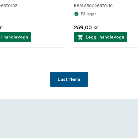
26670103
850026670110
EAN
På lager
r
259,00 kr
 i handlevogn
Legg i handlevogn
Last flere