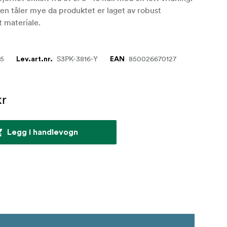
n tåler mye da produktet er laget av robust
 materiale.
25
S3PK-3816-Y
850026670127
Lev.art.nr.
EAN
kr
Legg i handlevogn