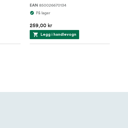
850026670134
EAN
På lager
259,00 kr
Legg i handlevogn