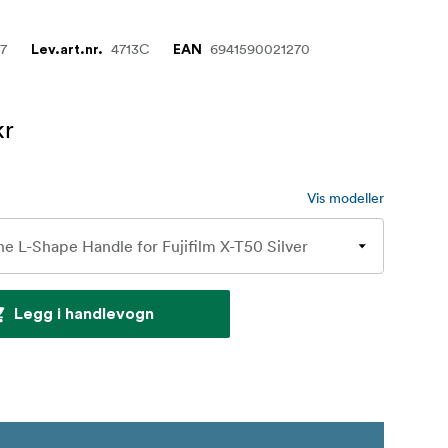
57
4713C
6941590021270
Lev.art.nr.
EAN
kr
Vis modeller
Legg i handlevogn