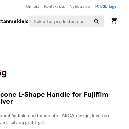
Om oss
Kontakt oss
Nyhetsside
B2B login
ktanmeldelser
licone L-Shape Handle for Fujifilm
ilver
isiumhåndtak med bunnplate i ARCA-design, leveres i
vart, sølv og grafittgrå.