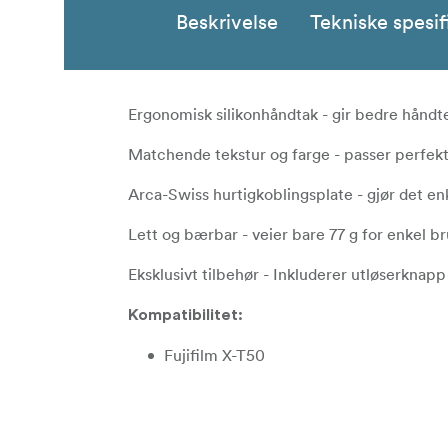
Beskrivelse
Tekniske spesif
Ergonomisk silikonhåndtak - gir bedre hånd
Matchende tekstur og farge - passer perfekt
Arca-Swiss hurtigkoblingsplate - gjør det en
Lett og bærbar - veier bare 77 g for enkel b
Eksklusivt tilbehør - Inkluderer utløserkna
Kompatibilitet:
Fujifilm X-T50
** Pakken inkluderer:**
1x L-formet monteringsplate i ARCA-de