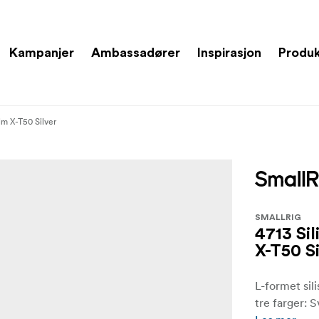
Kampanjer
Ambassadører
Inspirasjon
Produ
lm X-T50 Silver
SMALLRIG
4713 Si
X-T50 S
L-formet sil
tre farger: S