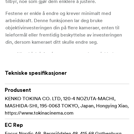
tilbyr, noe som gjør dem enklere å justere.
Festene er enkle å endre og krever minimalt med
arbeidskraft. Denne funksjonen lar deg bruke
objektivinvesteringen din på flere kameraer, enten til
leieformål eller fremtidig beskyttelse av investeringen
din, dersom kameraet ditt skulle endre seg.
Alle objektivfatninger- og avstandssett inkluderer
Tokina Cinema-festet, to sett med skruer for prime-
og zoomlinser og en bakre objektivdeksel.
Tekniske spesifikasjoner
Produsent
KENKO TOKINA CO. LTD, 120-4 NOZUTA-MACHI,
MASHIDA-SHI, 195-0063 TOKYO, Japan, Hongying Xiao,
https://www.tokinacinema.com
EC Rep
Focus Nordic AB, Bergsjödalen 48, 415 68 Gothenburg,