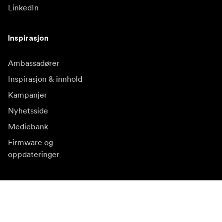
LinkedIn
Inspirasjon
Ambassadører
Inspirasjon & innhold
Kampanjer
Nyhetsside
Mediebank
Firmware og
oppdateringer
Abonner på nyhetsbrev
Få våre siste produktnyheter, inspirasjon og spesialtilbud.