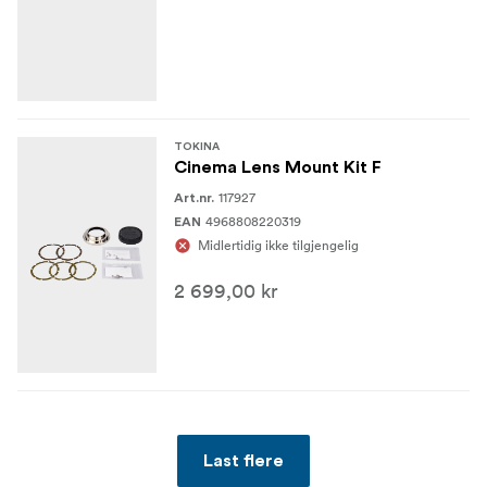
TOKINA
Cinema Lens Mount Kit F
117927
Art.nr.
4968808220319
EAN
Midlertidig ikke tilgjengelig
2 699,00 kr
Last flere