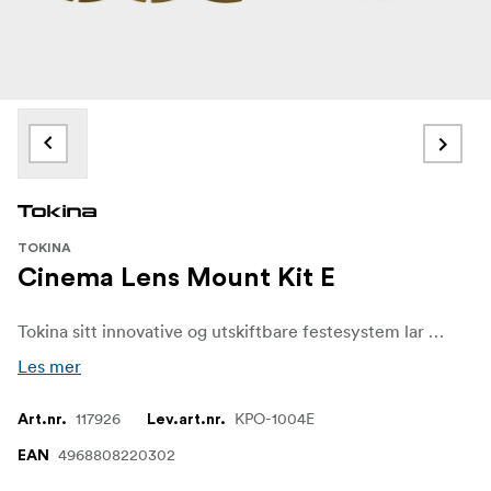
TOKINA
Cinema Lens Mount Kit E
Tokina sitt innovative og utskiftbare festesystem lar deg endre festet på objektivet, slik at det samsvarer med det nyeste kameraet ditt. Hvert feste har rustfri stålkonstruksjon som er laget for å tåle streng produksjon. Det er mange ting som kan gå galt på settet, men objektivfatningen din vil ikke være en av dem .
Les mer
117926
KPO-1004E
Art.nr.
Lev.art.nr.
4968808220302
EAN