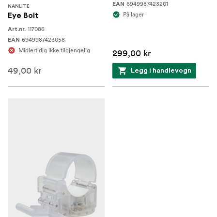
6949987423201
EAN
NANLITE
På lager
Eye Bolt
117086
Art.nr.
6949987423058
EAN
Midlertidig ikke tilgjengelig
299,00 kr
49,00 kr
Legg i handlevogn