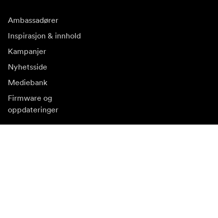
Ambassadører
Inspirasjon & innhold
Kampanjer
Nyhetsside
Mediebank
Firmware og
oppdateringer
Abonner på nyhetsbrev
Få våre siste produktnyheter, inspirasjon og spesialtilbud.
Privat kunde
Forhandler
Meld deg på