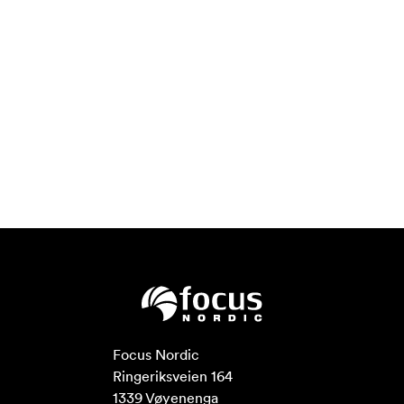
Focus Nordic

Ringeriksveien 164

1339 Vøyenenga
