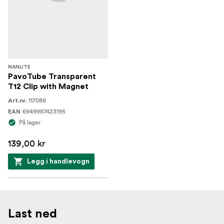
NANLITE
PavoTube Transparent
T12 Clip with Magnet
117088
Art.nr.
6949987423195
EAN
På lager
139,00 kr
Legg i handlevogn
Last ned