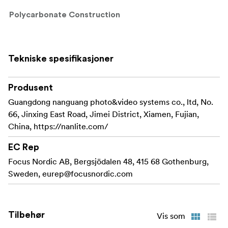
Polycarbonate Construction
Made from the same material used in PavoTube housings,
Polycarbonate allows light to pass through without
sacrificing durability.
Tekniske spesifikasjoner
Produsent
Guangdong nanguang photo&video systems co., ltd, No.
66, Jinxing East Road, Jimei District, Xiamen, Fujian,
China, https://nanlite.com/
EC Rep
Focus Nordic AB, Bergsjödalen 48, 415 68 Gothenburg,
Sweden,
eurep@focusnordic.com
Tilbehør
Vis som