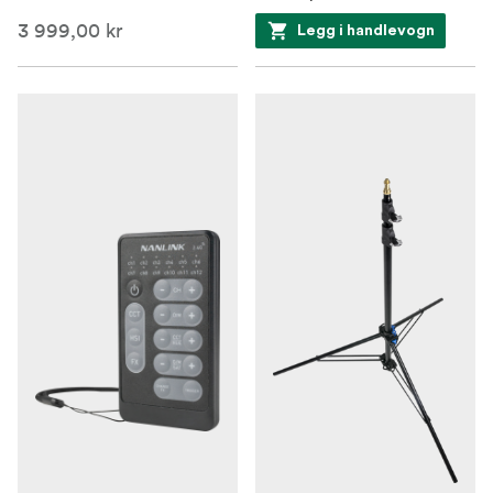
Candle/Fire, Disco, Bad Bulb, Firework, Explosion,
3 999,00 kr
Welding.
Legg i handlevogn
Effektivt og fleksibelt oppsett
Snap and Lock System: Rask installasjon med
universelle holdere og baby pin-fester.
Forhåndsinstallert softbox: Klar til bruk med
borrelåsfester for rask utplassering.
Eggcrate Attachment: Festes enkelt rundt
softboxen med en elastisk stropp, noe som gir mer
bekvemmelighet sammenlignet med tradisjonelle
festemetoder.
Armaturet er laget av aluminiumslegering av høy
kvalitet, noe som sikrer utmerket holdbarhet og
varmespredning gjennom en kjøleribbe med flere
rader.