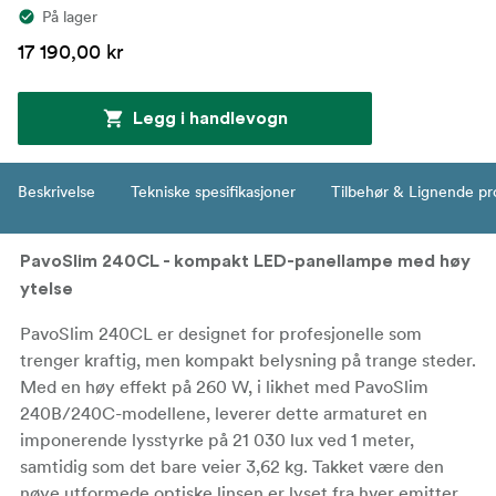
På lager
17 190,00 kr
Legg i handlevogn
Beskrivelse
Tekniske spesifikasjoner
Tilbehør & Lignende pr
PavoSlim 240CL - kompakt LED-panellampe med høy
ytelse
PavoSlim 240CL er designet for profesjonelle som
trenger kraftig, men kompakt belysning på trange steder.
Med en høy effekt på 260 W, i likhet med PavoSlim
240B/240C-modellene, leverer dette armaturet en
imponerende lysstyrke på 21 030 lux ved 1 meter,
samtidig som det bare veier 3,62 kg. Takket være den
nøye utformede optiske linsen er lyset fra hver emitter