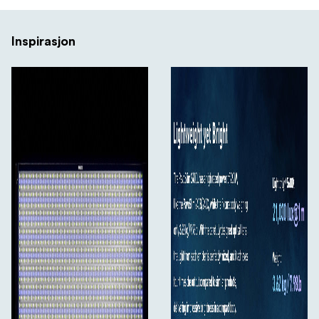
Kontroll: Innebygd, fjernkontroll, Nanlink-app,
Inspirasjon
DMX/RDM, LumenRadio CRMX
Vekt: 3,62 kg
Størrelse: 120 cm x 30 cm
Effekt: 240W
I esken
PavoSlim 240CL lyspanel x1
Kontrollenhet x1
Universal Holder x1
Baby Pin Holder x1
Hurtigutløserklemme x1