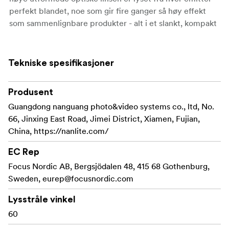
perfekt blandet, noe som gir fire ganger så høy effekt
som sammenlignbare produkter - alt i et slankt, kompakt
hus.
Tynn, men robust og fleksibel belysning
Tekniske spesifikasjoner
PavoSlim 240CLs unike 4' x 1' dimensjoner gjør den
allsidig for ulike bruksområder. Armaturets design gir et
Produsent
mykere lys på langsiden og et hardere lys på kortsiden,
Guangdong nanguang photo&video systems co., ltd, No.
noe som gir mulighet for fleksibel bruk avhengig av
66, Jinxing East Road, Jimei District, Xiamen, Fujian,
opptakets behov. Den langstrakte formen, med en
China, https://nanlite.com/
tykkelse på i underkant av 2,35 cm, gjør det enkelt å
montere armaturen på trange steder eller i lav takhøyde,
EC Rep
noe som gjør den ideell til bruk på settet eller i studio.
Focus Nordic AB, Bergsjödalen 48, 415 68 Gothenburg,
Sweden,
eurep@focusnordic.com
Ideell for trange rom
Lysstråle vinkel
Siden lanseringen har PavoSlim-serien raskt blitt tatt i
60
bruk av bransjen på grunn av sin supertynne størrelse og
høye effekt. Den skiller seg ut fra tradisjonelle LED-