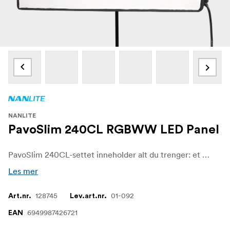
NANLITE
PavoSlim 240CL RGBWW LED Panel
PavoSlim 240CL-settet inneholder alt du trenger: et LED-panel med høy effekt, kontrollenhet, hurtigkoblingsklemme, softbox, diffusorer, eggcrate og bæreveske. Settet er perfekt for allsidige belysningsoppsett på trange steder, og tilbyr profesjonell ytelse med trådløs kontroll og fleksible strømalternativer.
Les mer
128745
01-092
Art.nr.
Lev.art.nr.
6949987426721
EAN