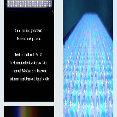
DC-tilkoblingskabel (5m) x1
AC strømkabel (4,5 m) x1
Pop-Up Softbox x1
Lite diffusor x1
Standard diffusor x1
Eggcrate x1
Bæreveske x1
Brukerhåndbok x1