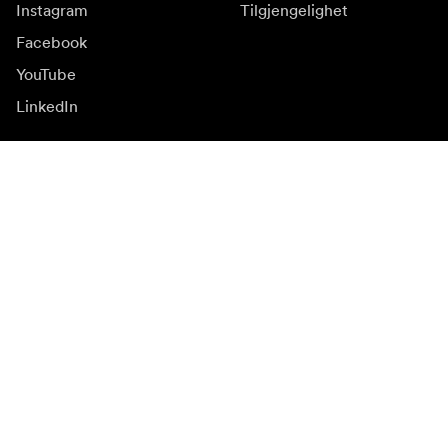
Instagram
Tilgjengelighet
Facebook
YouTube
LinkedIn
Inspirasjon
Ambassadører
Inspirasjon & innhold
Kampanjer
Nyhetsside
Mediebank
Firmware og
oppdateringer