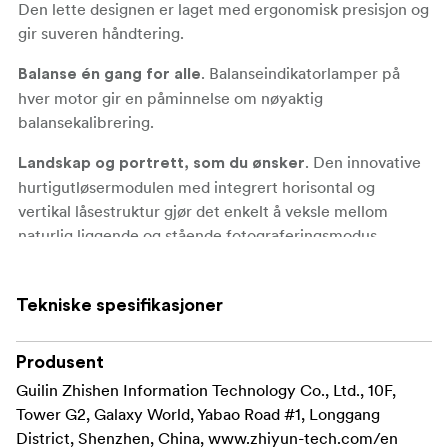
Den lette designen er laget med ergonomisk presisjon og
gir suveren håndtering.
. Balanseindikatorlamper på
Balanse én gang for alle
hver motor gir en påminnelse om nøyaktig
balansekalibrering.
. Den innovative
Landskap og portrett, som du ønsker
hurtigutløsermodulen med integrert horisontal og
vertikal låsestruktur gjør det enkelt å veksle mellom
naturlig liggende og stående fotograferingsmodus.
Revolusjonerende slyngemodus med allsidig
. Det justerbare
slyngegrep gir mer presis kontroll
Tekniske spesifikasjoner
slyngegrepet (inkludert i kombinasjonsversjonen),
kombinert med den fleksible håndleddsstøtten (inkludert
Produsent
i kombinasjonsversjonen) som støtter finjustering av
Guilin Zhishen Information Technology Co., Ltd., 10F,
vinkelen, reduserer fotograferingstrettheten betydelig
Tower G2, Galaxy World, Yabao Road #1, Longgang
og gir deg mer presis bevegelseskontroll.
District, Shenzhen, China, www.zhiyun-tech.com/en
Det uttrekkbare slyngegrepet (inkl. i