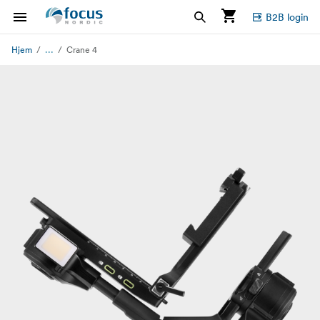
B2B login
...
Hjem
Crane 4