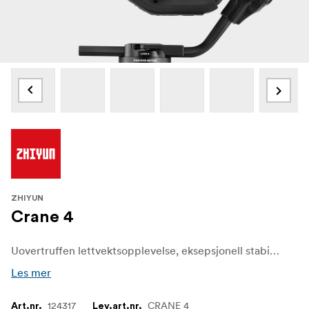
ZHIYUN
Crane 4
Uovertruffen lettvektsopplevelse, eksepsjonell stabilitet og kraftig nyttelastkapasitet. Takket være lengre armlengde, sterkere motorer og utvidet hurtigkoblingsplate kan Crane 4 enkelt og sikkert brukes til fullformat speilreflekskameraer og kompakte filmkameraer. Slipp løs full kraft uten at det går på bekostning av portabiliteten.
Les mer
124317
CRANE 4
Art.nr.
Lev.art.nr.