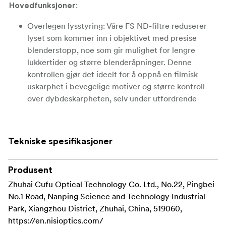
:
Hovedfunksjoner
Overlegen lysstyring: Våre FS ND-filtre reduserer
lyset som kommer inn i objektivet med presise
blenderstopp, noe som gir mulighet for lengre
lukkertider og større blenderåpninger. Denne
kontrollen gjør det ideelt for å oppnå en filmisk
uskarphet i bevegelige motiver og større kontroll
over dybdeskarpheten, selv under utfordrende
lysforhold.
Fullspektrumkapasitet: Dette filteret er designet for
Tekniske spesifikasjoner
å opprettholde fargenøyaktighet over hele
fargespekteret, og sikrer at ingen fargeforskyvning
forstyrrer autentisiteten i bildene dine, noe som gir
Produsent
naturtro resultater som krever minimal
Zhuhai Cufu Optical Technology Co. Ltd., No.22, Pingbei
etterbehandling.
No.1 Road, Nanping Science and Technology Industrial
Park, Xiangzhou District, Zhuhai, China, 519060,
Skreddersydd for ATHENA PL-objektiver: Dette
https://en.nisioptics.com/
bakmonterte filteret er spesielt tilpasset for sømløs