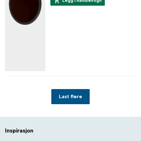
Legg i handlevogn
Last flere
Inspirasjon