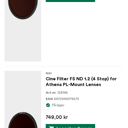
NISI
Cine Filter FS ND 1.2 (4 Stop) for
Athena PL-Mount Lenses
128196
Art.nr.
6972949379575
EAN
På lager
749,00 kr