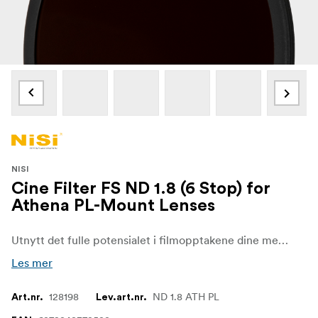
NISI
Cine Filter FS ND 1.8 (6 Stop) for
Athena PL-Mount Lenses
Utnytt det fulle potensialet i filmopptakene dine med NiSi ATHENA Full Spectrum FS ND Rear PL-filter, som er spesialutviklet for ATHENA PL-objektiver. Dette høytytende Full Spectrum ND-filteret er et uunnværlig verktøy for filmskapere som ønsker å kontrollere lyset og fremheve det kunstneriske uttrykket i opptakene sine, selv under sterke lysforhold.
Les mer
128198
ND 1.8 ATH PL
Art.nr.
Lev.art.nr.