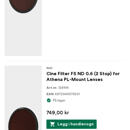
kontrollere lyseksponeringen og bevare kvaliteten og
fargene i motivene dine.
Det er perfekt for filmskapere som krever presisjon og
fleksibilitet i arbeidet sitt.
Tilgjengelig i 8 versjoner med 1–8 blenderstopper:
0,3 (1 stopp), 0,6 (2 stopp), 0,9 (3 stopp), 1,2 (4
stopp), 1,5 (5 stopp), 1,8 (6 stopp), 2,1 (7 stopp) og 2,4
(8 stopp)
NISI
Cine Filter FS ND 0.6 (2 Stop) for
Athena PL-Mount Lenses
128194
Art.nr.
6972949379551
EAN
På lager
749,00 kr
Legg i handlevogn