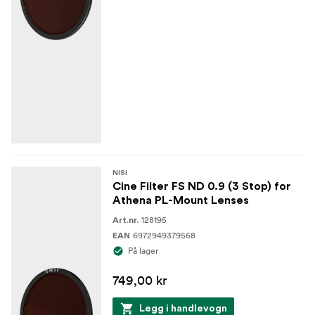
NISI
Cine Filter FS ND 0.9 (3 Stop) for
Athena PL-Mount Lenses
128195
Art.nr.
6972949379568
EAN
På lager
749,00 kr
Legg i handlevogn