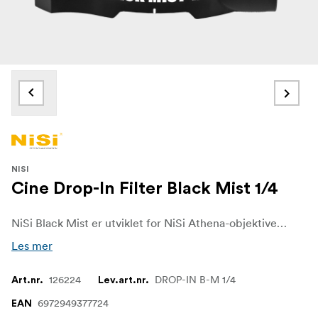
NISI
Cine Drop-In Filter Black Mist 1/4
NiSi Black Mist er utviklet for NiSi Athena-objektivene og er det ultimate verktøyet for visuell historiefortelling som gir kreativiteten din fritt utløp. Black Mist-filteret hever seg over det vanlige og forvandler bildene dine til fascinerende kunstverk
Les mer
126224
DROP-IN B-M 1/4
Art.nr.
Lev.art.nr.
6972949377724
EAN