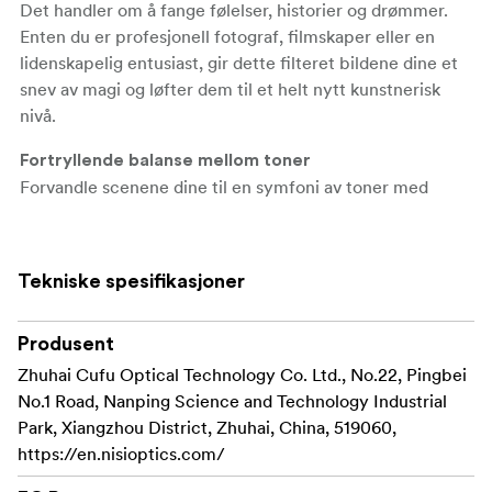
Det handler om å fange følelser, historier og drømmer.
Enten du er profesjonell fotograf, filmskaper eller en
lidenskapelig entusiast, gir dette filteret bildene dine et
snev av magi og løfter dem til et helt nytt kunstnerisk
nivå.
Fortryllende balanse mellom toner
Forvandle scenene dine til en symfoni av toner med
Black Mist-filteret. Med sitt magiske preg diffuserer det
høylysene på en delikat måte og myker opp skyggene,
noe som gir harmoni til bildene og videoene dine.
Tekniske spesifikasjoner
Si farvel til skarpe kontraster – Black Mist-filteret
balanserer tonespekteret uten problemer og skaper en
Produsent
visuell symfoni som fanger essensen av motivet ditt.
Zhuhai Cufu Optical Technology Co. Ltd., No.22, Pingbei
Skap filmisk briljans
No.1 Road, Nanping Science and Technology Industrial
Tenk deg å fange et filmisk portrett badet i et eterisk lys,
Park, Xiangzhou District, Zhuhai, China, 519060,
der hver eneste flekk og rynke er myknet, og avslører
https://en.nisioptics.com/
motivets sanne skjønnhet.