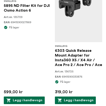
SMALLRIG
5895 ND Filter Kit for DJI
Osmo Action 6
135709
Art.nr.
6941590027869
EAN
På lager
SMALLRIG
6303 Quick Release
Mount Adapter for
Insta360 X5 / X4 Air /
Ace Pro 2 / Ace Pro / Ace
136725
Art.nr.
6941590030876
EAN
På lager
599,00 kr
319,00 kr
Legg i handlevogn
Legg i handlevogn