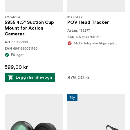
SMALLRIG
INSTA360
5855 4.5" Suction Cup
POV Head Tracker
Mount for Action
138277
Art.nr.
Cameras
6977644766132
EAN
135080
Art.nr.
Midlertidig ikke tilgjengelig
6941590031750
EAN
På lager
599,00 kr
879,00 kr
Legg i handlevogn
Ny