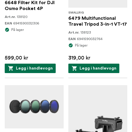
6648 Filter Kit for DJI
Osmo Pocket 4P
SMALLRIG
138120
Art.nr.
6479 Multifunctional
6941590032306
EAN
Travel Tripod 3-in-1 VT-17
På lager
138123
Art.nr.
6941590032764
EAN
På lager
599,00 kr
319,00 kr
Legg i handlevogn
Legg i handlevogn