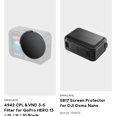
SMALLRIG
5817 Screen Protector
SMALLRIG
4942 CPL & VND 3-5
for DJI Osmo Nano
Filter for GoPro HERO 13
134875
Art.nr.
/ 12 / 11 / 10 Black