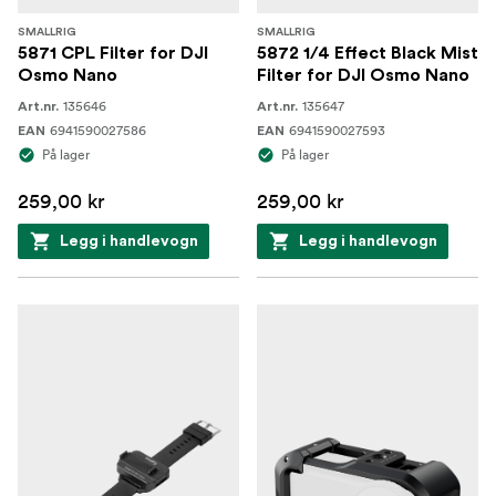
SMALLRIG
SMALLRIG
5871 CPL Filter for DJI
5872 1/4 Effect Black Mist
Osmo Nano
Filter for DJI Osmo Nano
135646
135647
Art.nr.
Art.nr.
6941590027586
6941590027593
EAN
EAN
På lager
På lager
259,00 kr
259,00 kr
Legg i handlevogn
Legg i handlevogn