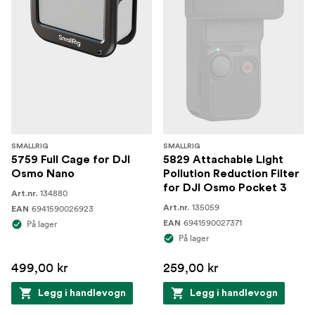
SMALLRIG
SMALLRIG
5759 Full Cage for DJI
5829 Attachable Light
Osmo Nano
Pollution Reduction Filter
for DJI Osmo Pocket 3
134880
Art.nr.
135059
6941590026923
Art.nr.
EAN
6941590027371
På lager
EAN
På lager
499,00 kr
259,00 kr
Legg i handlevogn
Legg i handlevogn