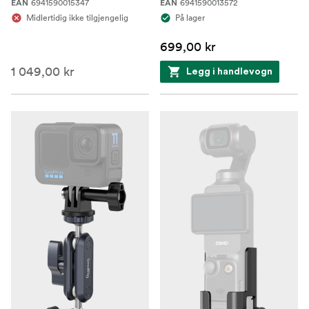
6941590015347
6941590013572
EAN
EAN
Midlertidig ikke tilgjengelig
På lager
699,00 kr
1 049,00 kr
Legg i handlevogn