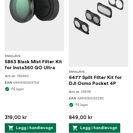
SMALLRIG
5863 Black Mist Filter Kit
for Insta360 GO Ultra
SMALLRIG
136480
Art.nr.
6477 Split Filter Kit for
6941590029726
EAN
DJI Osmo Pocket 4P
På lager
138118
Art.nr.
6941590032290
EAN
På lager
319,00 kr
849,00 kr
Legg i handlevogn
Legg i handlevogn