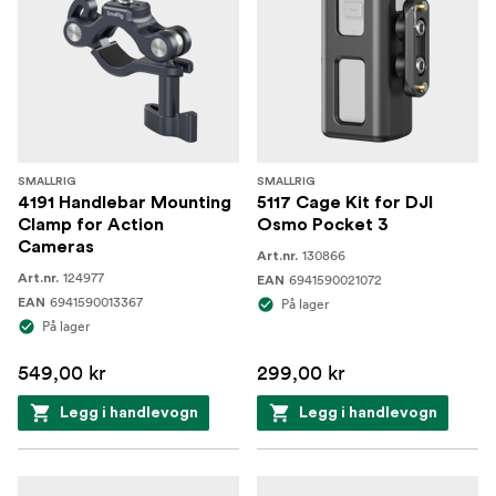
SMALLRIG
SMALLRIG
4191 Handlebar Mounting
5117 Cage Kit for DJI
Clamp for Action
Osmo Pocket 3
Cameras
130866
Art.nr.
124977
Art.nr.
6941590021072
EAN
6941590013367
EAN
På lager
På lager
549,00 kr
299,00 kr
Legg i handlevogn
Legg i handlevogn