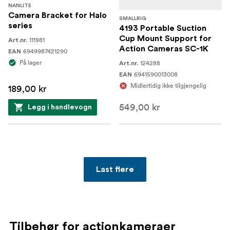
NANLITE
Camera Bracket for Halo
SMALLRIG
series
4193 Portable Suction
Cup Mount Support for
111981
Art.nr.
Action Cameras SC-1K
6949987421290
EAN
På lager
124288
Art.nr.
6941590013008
EAN
Midlertidig ikke tilgjengelig
189,00 kr
549,00 kr
Legg i handlevogn
Last flere
Tilbehør for actionkameraer