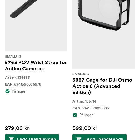
SMALLRIG
5763 POV Wrist Strap for
Action Cameras
SMALLRIG
136685
Art.nr.
5887 Cage for DJI Osmo
6941590026978
EAN
Action 6 (Advanced
På lager
Edition)
135714
Art.nr.
6941590028095
EAN
På lager
279,00 kr
599,00 kr
Legg i handlevogn
Legg i handlevogn