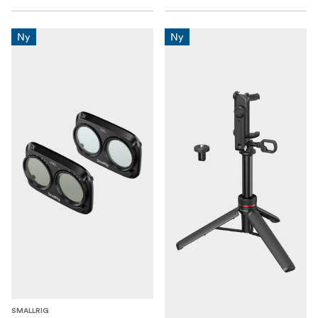
Ny
Ny
SMALLRIG