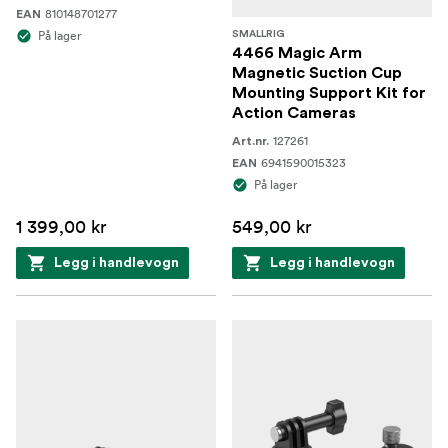
810148701277
EAN
På lager
SMALLRIG
4466 Magic Arm
Magnetic Suction Cup
Mounting Support Kit for
Action Cameras
127261
Art.nr.
6941590015323
EAN
På lager
1 399,00 kr
549,00 kr
Legg i handlevogn
Legg i handlevogn