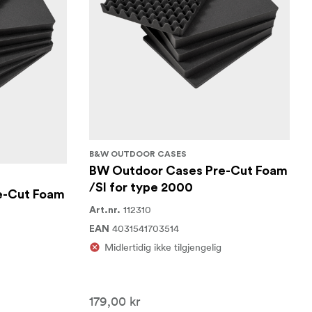
B&W OUTDOOR CASES
BW Outdoor Cases Pre-Cut Foam
/SI for type 2000
e-Cut Foam
112310
Art.nr.
4031541703514
EAN
Midlertidig ikke tilgjengelig
179,00 kr