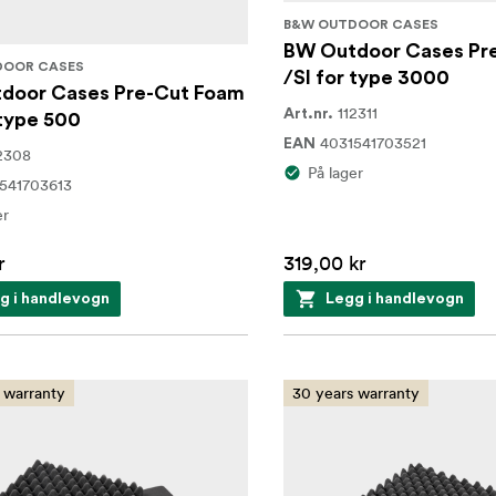
B&W OUTDOOR CASES
BW Outdoor Cases Pr
DOOR CASES
/SI for type 3000
door Cases Pre-Cut Foam
112311
Art.nr.
 type 500
4031541703521
EAN
2308
På lager
541703613
er
r
319,00 kr
g i handlevogn
Legg i handlevogn
 warranty
30 years warranty