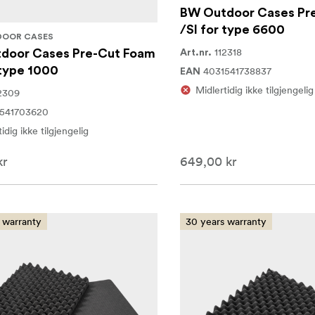
BW Outdoor Cases Pr
/SI for type 6600
DOOR CASES
112318
door Cases Pre-Cut Foam
Art.nr.
 type 1000
4031541738837
EAN
Midlertidig ikke tilgjengelig
2309
541703620
idig ikke tilgjengelig
kr
649,00 kr
 warranty
30 years warranty