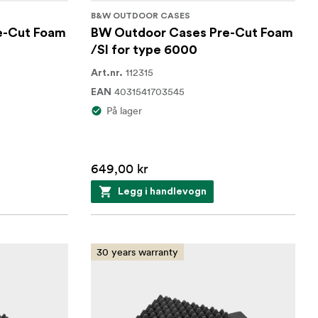
B&W OUTDOOR CASES
e-Cut Foam
BW Outdoor Cases Pre-Cut Foam
/SI for type 6000
112315
Art.nr.
4031541703545
EAN
På lager
649,00 kr
Legg i handlevogn
30 years warranty