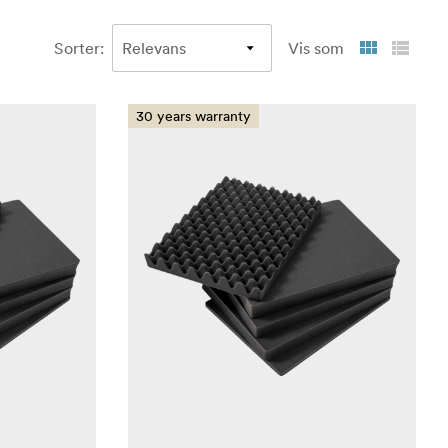
Sorter
:
Vis som
30 years warranty