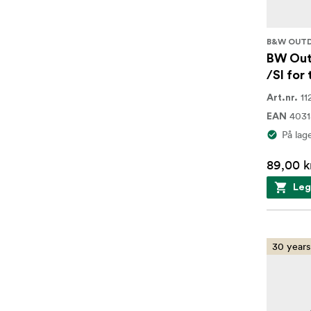
B&W OUT
BW Out
/SI for
11
Art.nr.
4031
EAN
På lag
89,00 k
Leg
30 years