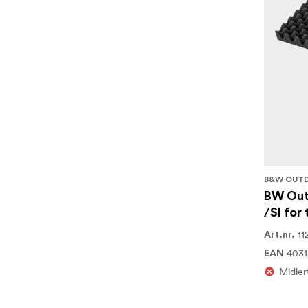
B&W OUT
BW Out
/SI for
11
Art.nr.
4031
EAN
Midlert