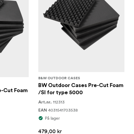
B&W OUTDOOR CASES
BW Outdoor Cases Pre-Cut Foam
e-Cut Foam
/SI for type 5000
112313
Art.nr.
4031541703538
EAN
På lager
479,00 kr