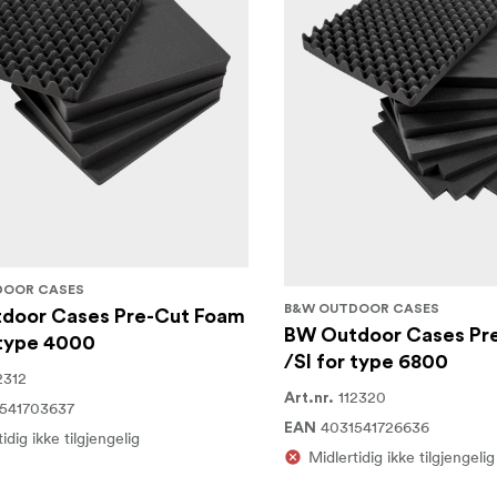
DOOR CASES
B&W OUTDOOR CASES
door Cases Pre-Cut Foam
BW Outdoor Cases Pr
 type 4000
/SI for type 6800
2312
112320
Art.nr.
541703637
4031541726636
EAN
idig ikke tilgjengelig
Midlertidig ikke tilgjengelig