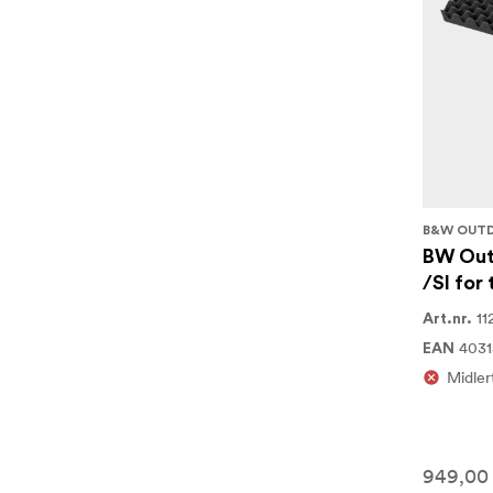
B&W OUT
BW Out
/SI for
11
Art.nr.
4031
EAN
Midlert
949,00 