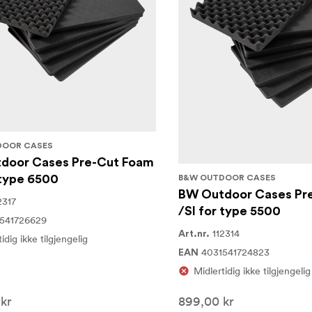
DOOR CASES
door Cases Pre-Cut Foam
 type 6500
B&W OUTDOOR CASES
BW Outdoor Cases Pr
2317
/SI for type 5500
541726629
112314
Art.nr.
idig ikke tilgjengelig
4031541724823
EAN
Midlertidig ikke tilgjengelig
kr
899,00 kr