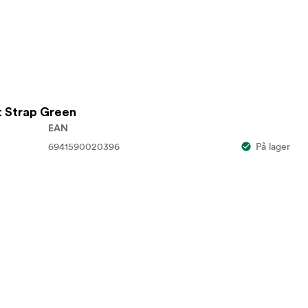
t Strap Green
EAN
6941590020396
På lager