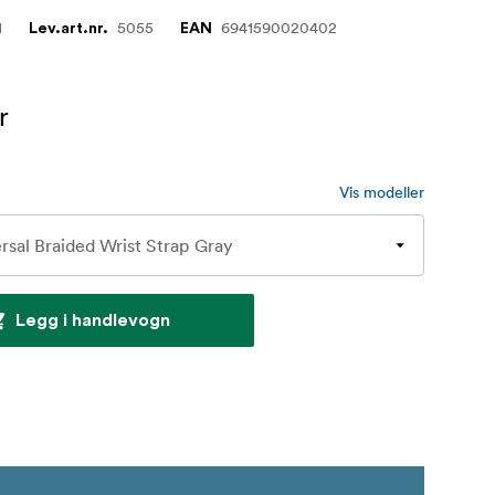
1
5055
6941590020402
Lev.art.nr.
EAN
r
Vis modeller
Legg i handlevogn