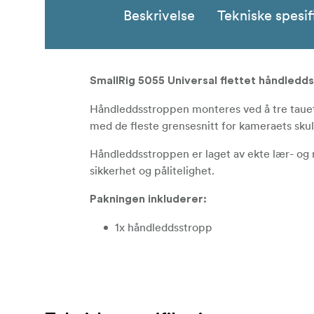
Beskrivelse
Tekniske spesif
SmallRig 5055 Universal flettet håndledd
Håndleddsstroppen monteres ved å tre tauet
med de fleste grensesnitt for kameraets sku
Håndleddsstroppen er laget av ekte lær- og n
sikkerhet og pålitelighet.
Pakningen inkluderer:
1x håndleddsstropp