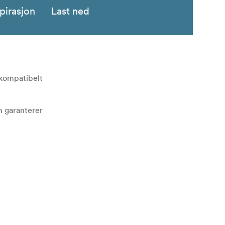
pirasjon
Last ned
 kompatibelt
m garanterer