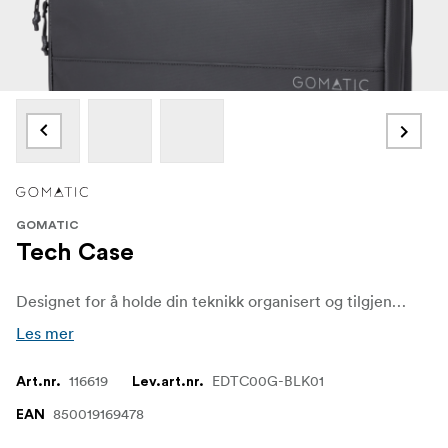
GOMATIC
Tech Case
Designet for å holde din teknikk organisert og tilgjengelig — selv på reise og til daglig bruk.
Les mer
116619
EDTC00G-BLK01
Art.nr.
Lev.art.nr.
850019169478
EAN