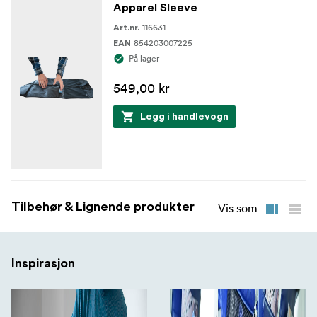
Apparel Sleeve
116631
Art.nr.
854203007225
EAN
På lager
549,00 kr
Legg i handlevogn
Tilbehør & Lignende produkter
Vis som
Inspirasjon