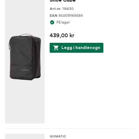
116630
Art.nr.
850019169584
EAN
På lager
439,00 kr
Legg i handlevogn
GOMATIC