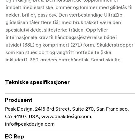
inndelt med elastiske lommer og lommer med glidelås til
nøkler, briller, pass osv. Den værbestandige UltraZip-
glidelåsen tåler flere tiår med bruk takket være den
spesialutviklede, slitesterke tråden. Oppfyller
internasjonale krav til håndbagasjestørrelse både i
utvidet (33L) og komprimert (27L) form. Skulderstropper
som kan stues bort og valgfritt hoftebelte (ikke
inkludert). 360-graders bærehåndtak. Smart skjulte
eksterne bærehåndtak. Alt pakket inn i et elegant,
værbestandig skall av 100 % resirkulert 400D nylon-
canvas med 900D bunnfôr.
Tekniske spesifikasjoner
Viktige spesifikasjoner:
Produsent
Nylonfôr
Peak Design, 2415 3rd Street, Suite 270, San Francisco,
CA 94107, USA, www.peakdesign.com,
Godkjent som internasjonalt håndbagasje.
info@peakdesign.com
Tyverisikre glidelåstrekkere. Beskyttet
bagasjelappholder. Gjennomgang for å feste til
EC Rep