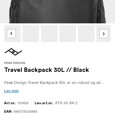
PEAK DESIGN
Travel Backpack 30L // Black
Peak Design Travel Backpack 30L er en robust og allsidig dagstursekk designet for reiser. Den er dimensjonert for å oppfylle internasjonale krav til håndbagasje, og fungerer like godt som en dagstursekk og en kompakt reisefølge.
Les mer
129193
BTR-30-BK-2
Art.nr.
Lev.art.nr.
818373025885
EAN