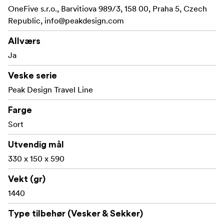
rullbag.
OneFive s.r.o., Barvitiova 989/3, 158 00, Praha 5, Czech
Republic,
info@peakdesign.com
Polstrede skulderstropper kan stues bort under
magnetiske klaffer for bekymringsfri
Allværs
bagasjekontroll. Stor tilgang bak via robust #10
Ja
UltraZip. Utvidelsesglidelåser for å få plass til mer
eller komprimere innholdet.
Veske serie
Peak Design Travel Line
Eksterne bærestropper kan stues bort under en
magnetisk klaff. Sidelommer med stor
Farge
utvidelseskapasitet for vannflasker, stativer og mer.
Sort
Stor, mykt foret topplomme med glidelås og
lommer for nøkler, briller, pass osv.
Utvendig mål
330 x 150 x 590
Innvendige nettinglommer med glidelås. Polstrede,
dedikerte lommer for bærbar PC og nettbrett
Vekt (gr)
1440
Type tilbehør (Vesker & Sekker)