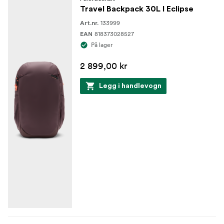
Travel Backpack 30L I Eclipse
133999
Art.nr.
818373028527
EAN
På lager
2 899,00 kr
Legg i handlevogn