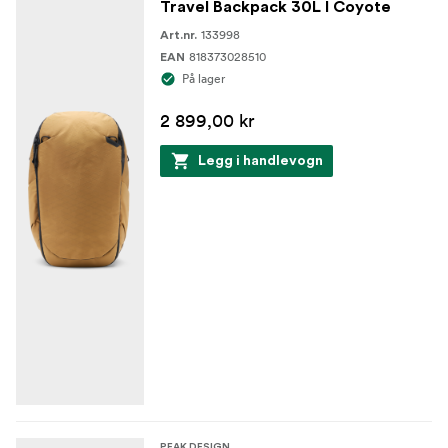
Travel Backpack 30L I Coyote
133998
Art.nr.
818373028510
EAN
På lager
2 899,00 kr
Legg i handlevogn
PEAK DESIGN