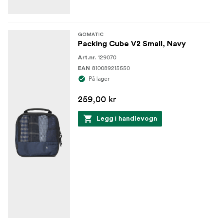
GOMATIC
Packing Cube V2 Small, Navy
129070
Art.nr.
810089215550
EAN
På lager
259,00 kr
Legg i handlevogn