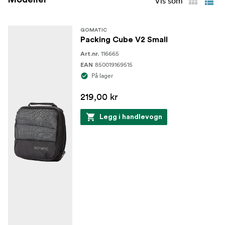
Vis som
GOMATIC
Packing Cube V2 Small
116665
Art.nr.
850019169515
EAN
På lager
219,00 kr
Legg i handlevogn