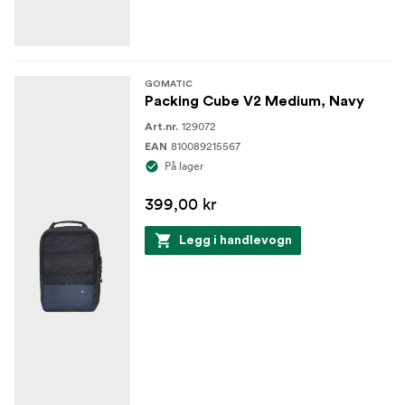
GOMATIC
Packing Cube V2 Medium, Navy
129072
Art.nr.
810089215567
EAN
På lager
399,00 kr
Legg i handlevogn