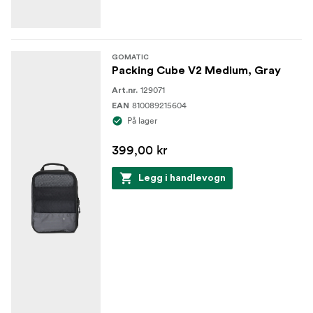
GOMATIC
Packing Cube V2 Medium, Gray
129071
Art.nr.
810089215604
EAN
På lager
399,00 kr
Legg i handlevogn