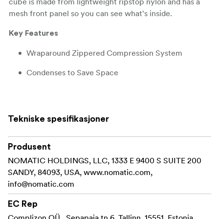
cube is made from lightweight ripstop nylon and has a
mesh front panel so you can see what's inside.
Key Features
Wraparound Zippered Compression System
Condenses to Save Space
5" Depth Compresses to 2.5"
See-Through Mesh Front Panel
Tekniske spesifikasjoner
Lightweight Ripstop Nylon
Produsent
In the Box
NOMATIC HOLDINGS, LLC, 1333 E 9400 S SUITE 200
Gomatic Packing Cube (Black, Small)
SANDY, 84093, USA, www.nomatic.com,
info@nomatic.com
Limited Lifetime Warranty
EC Rep
Complizon OÜ , Sepapaja tn 6, Tallinn, 15551, Estonia,